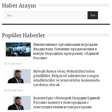
Haber Arayın
Popüler Haberler
Инклюзивные организации передали
Владиславу Головину предложения в
новую Народную программу «Единой
России»
3 saat önce
Birleşik Rusya Genç Muhafızları’ndan
gönüllüler, Belgorod sakinlerine yangın
söndürücüler ve jeneratörler konusunda
yardımcı olacak
10 saat önce
Волонтёры «Молодой Гвардии Единой
России» помогут белгородцам с
огнетушителями и генераторами