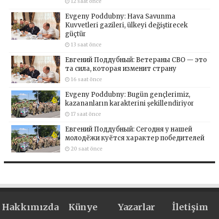
12 saat önce
Evgeny Poddubny: Hava Savunma
Kuvvetleri gazileri, ülkeyi değiştirecek
güçtür
13 saat önce
Евгений Поддубный: Ветераны СВО — это
та сила, которая изменит страну
16 saat önce
Evgeny Poddubny: Bugün gençlerimiz,
kazananların karakterini şekillendiriyor
17 saat önce
Евгений Поддубный: Сегодня у нашей
молодёжи куётся характер победителей
20 saat önce
Hakkımızda
Künye
Yazarlar
İletişim