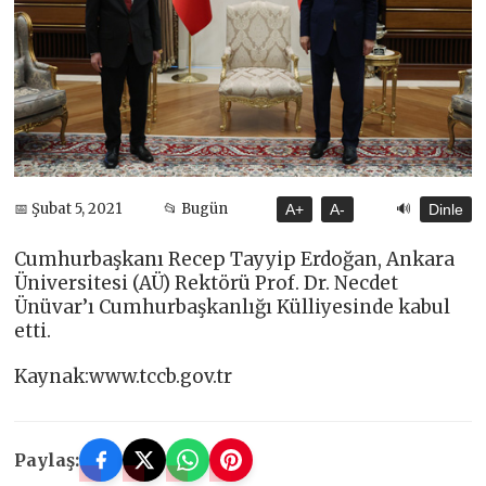
🔊
📅 Şubat 5, 2021
📂 Bugün
A+
A-
Dinle
Cumhurbaşkanı Recep Tayyip Erdoğan, Ankara
Üniversitesi (AÜ) Rektörü Prof. Dr. Necdet
Ünüvar’ı Cumhurbaşkanlığı Külliyesinde kabul
etti.
Kaynak:www.tccb.gov.tr
Paylaş: