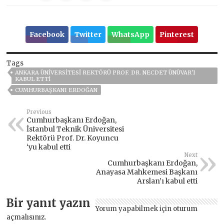
Facebook
Twitter
WhatsApp
Pinterest
Tags
ANKARA ÜNIVERSITESI REKTÖRÜ PROF. DR. NECDET ÜNÜVAR'I
KABUL ETTI
CUMHURBAŞKANI ERDOĞAN
Previous
Cumhurbaşkanı Erdoğan,
İstanbul Teknik Üniversitesi
Rektörü Prof. Dr. Koyuncu
‘yu kabul etti
Next
Cumhurbaşkanı Erdoğan,
Anayasa Mahkemesi Başkanı
Arslan’ı kabul etti
Bir yanıt yazın
Yorum yapabilmek için
oturum
açmalısınız
.