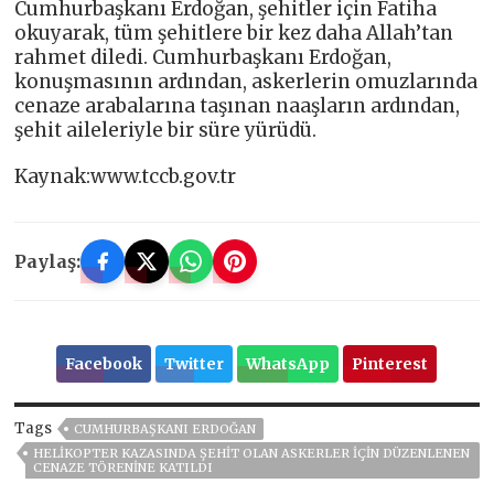
Cumhurbaşkanı Erdoğan, şehitler için Fatiha
okuyarak, tüm şehitlere bir kez daha Allah’tan
rahmet diledi. Cumhurbaşkanı Erdoğan,
konuşmasının ardından, askerlerin omuzlarında
cenaze arabalarına taşınan naaşların ardından,
şehit aileleriyle bir süre yürüdü.
Kaynak:www.tccb.gov.tr
Paylaş:
Facebook
Twitter
WhatsApp
Pinterest
Tags
CUMHURBAŞKANI ERDOĞAN
HELIKOPTER KAZASINDA ŞEHIT OLAN ASKERLER IÇIN DÜZENLENEN
CENAZE TÖRENINE KATILDI