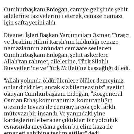
Cumhurbaşkanı Erdoğan, camiye gelişinde şehit
ailelerine taziyelerini ileterek, cenaze namazı
için safta yerini aldı.
Diyanet İşleri Başkan Yardımcıları Osman Tıraşçı
ve İbrahim Hilmi Karslı’nın kıldırdığı cenaze
namazlarının ardından cemaate seslenen
Cumhurbaşkanı Erdoğan, şehit askerlere
Allah’tan rahmet, ailelerine, Türk Silahlı
Kuvvetleri’ne ve Türk Milleti’ne başsağlığı diledi.
“Allah yolunda öldürülenlere ölüler demeyiniz,
onlar diridirler, ancak siz bilemezsiniz” ayetini
okuyan Cumhurbaşkanı Erdoğan, “Korgeneral
Osman Erbaş komutanımız, komutanlığın
ötesinde tevazu ile duruşuyla çok çok farklı
mütevazı bir insandı. Ve yanındaki yine
kardeşlerimle beraber çıktıkları bir yolculuk
esnasında meydana gelen bu elim kaza ile
emaneti sahibine teslim ettiler” dedi.