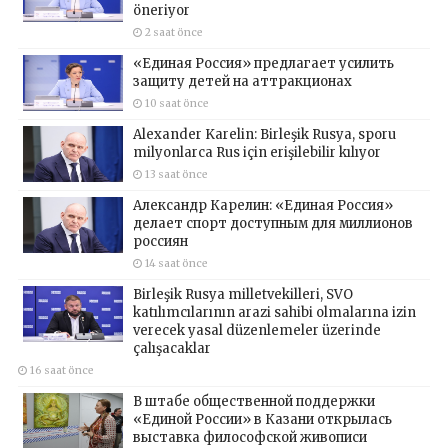
öneriyor
2 saat önce
«Единая Россия» предлагает усилить
защиту детей на аттракционах
10 saat önce
Alexander Karelin: Birleşik Rusya, sporu
milyonlarca Rus için erişilebilir kılıyor
13 saat önce
Александр Карелин: «Единая Россия»
делает спорт доступным для миллионов
россиян
14 saat önce
Birleşik Rusya milletvekilleri, SVO
katılımcılarının arazi sahibi olmalarına izin
verecek yasal düzenlemeler üzerinde
çalışacaklar
16 saat önce
В штабе общественной поддержки
«Единой России» в Казани открылась
выставка философской живописи