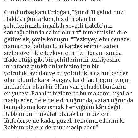
Cumhurbaşkanı Erdoğan, “Şimdi 11 şehidimizi
Hakk’a uğurlarken, biz diri olan bu
şehitlerimizle inşallah sevgili Habibi’nin
sancağı altında da bir oluruz” temennisini dile
getirerek, şöyle konuştu: “Tezkiyeyle bu cenaze
namazına katılan tüm kardeşlerimiz, zaten
sizler özellikle tezkiye ettiniz. Hocamızın da
ifade ettiği gibi biz şehitlerimizi tezkiyesine
muhtacız çünkü onlar bizim için bir
yolculuktaydılar ve bu yolculukta da mukadder
olan ölümle karşı karşıya kaldılar. Hepimiz için
mukadder olan bir ölüm var. Şehadet bunların
en yücesi. Rabbim bizlere de bu makamı inşallah
nasip eder, hele hele din uğrunda, vatan uğrunda
bu makama kavuşmak her yiğidin kârı değil.
Rabbim bir mükâfat olarak bunu bizlere
lütfederse ne kadar güzel. Temenni ederim ki
Rabbim bizlere de bunu nasip eder.”