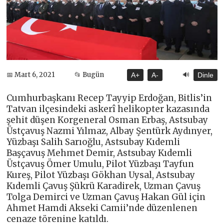
🔊
📅 Mart 6, 2021
📂 Bugün
A+
A-
Dinle
Cumhurbaşkanı Recep Tayyip Erdoğan, Bitlis’in
Tatvan ilçesindeki askerî helikopter kazasında
şehit düşen Korgeneral Osman Erbaş, Astsubay
Üstçavuş Nazmi Yılmaz, Albay Şentürk Aydınyer,
Yüzbaşı Salih Sarıoğlu, Astsubay Kıdemli
Başçavuş Mehmet Demir, Astsubay Kıdemli
Üstçavuş Ömer Umulu, Pilot Yüzbaşı Tayfun
Kureş, Pilot Yüzbaşı Gökhan Uysal, Astsubay
Kıdemli Çavuş Şükrü Karadirek, Uzman Çavuş
Tolga Demirci ve Uzman Çavuş Hakan Gül için
Ahmet Hamdi Akseki Camii’nde düzenlenen
cenaze törenine katıldı.