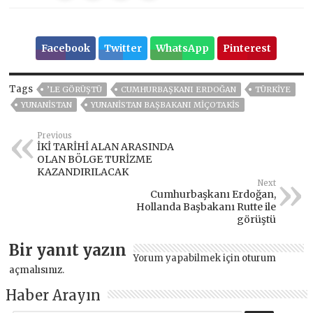
Facebook
Twitter
WhatsApp
Pinterest
Tags
’LE GÖRÜŞTÜ
CUMHURBAŞKANI ERDOĞAN
TÜRKİYE
YUNANISTAN
YUNANISTAN BAŞBAKANI MIÇOTAKIS
Previous
İKİ TARİHİ ALAN ARASINDA
OLAN BÖLGE TURİZME
KAZANDIRILACAK
Next
Cumhurbaşkanı Erdoğan,
Hollanda Başbakanı Rutte ile
görüştü
Bir yanıt yazın
Yorum yapabilmek için
oturum
açmalısınız
.
Haber Arayın