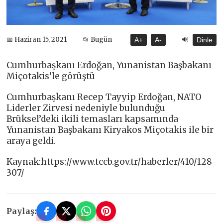
🔊
📅 Haziran 15, 2021
📂 Bugün
A+
A-
Dinle
Cumhurbaşkanı Erdoğan, Yunanistan Başbakanı
Miçotakis’le görüştü
Cumhurbaşkanı Recep Tayyip Erdoğan, NATO
Liderler Zirvesi nedeniyle bulunduğu
Brüksel’deki ikili temasları kapsamında
Yunanistan Başbakanı Kiryakos Miçotakis ile bir
araya geldi.
Kaynak:https://www.tccb.gov.tr/haberler/410/128
307/
Paylaş: