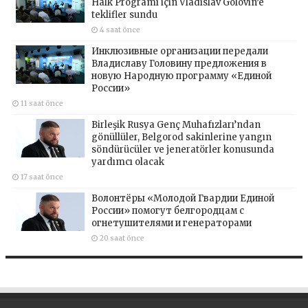
Halk Programı için Vladislav Golovin’e
teklifler sundu
4 saat önce
Инклюзивные организации передали
Владиславу Головину предложения в
новую Народную программу «Единой
России»
11 saat önce
Birleşik Rusya Genç Muhafızları’ndan
gönüllüler, Belgorod sakinlerine yangın
söndürücüler ve jeneratörler konusunda
yardımcı olacak
17 saat önce
Волонтёры «Молодой Гвардии Единой
России» помогут белгородцам с
огнетушителями и генераторами
20 saat önce