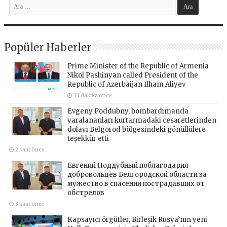
Popüler Haberler
Prime Minister of the Republic of Armenia
Nikol Pashinyan called President of the
Republic of Azerbaijan Ilham Aliyev
33 dakika önce
Evgeny Poddubny, bombardımanda
yaralananları kurtarmadaki cesaretlerinden
dolayı Belgorod bölgesindeki gönüllülere
teşekkür etti
2 saat önce
Евгений Поддубный поблагодарил
добровольцев Белгородской области за
мужество в спасении пострадавших от
обстрелов
3 saat önce
Kapsayıcı örgütler, Birleşik Rusya’nın yeni