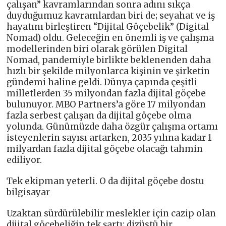
çalışan” kavramlarından sonra adını sıkça
duyduğumuz kavramlardan biri de; seyahat ve iş
hayatını birleştiren “Dijital Göçebelik” (Digital
Nomad) oldu. Geleceğin en önemli iş ve çalışma
modellerinden biri olarak görülen Digital
Nomad, pandemiyle birlikte beklenenden daha
hızlı bir şekilde milyonlarca kişinin ve şirketin
gündemi haline geldi. Dünya çapında çeşitli
milletlerden 35 milyondan fazla dijital göçebe
bulunuyor. MBO Partners’a göre 17 milyondan
fazla serbest çalışan da dijital göçebe olma
yolunda. Günümüzde daha özgür çalışma ortamı
isteyenlerin sayısı artarken, 2035 yılına kadar 1
milyardan fazla dijital göçebe olacağı tahmin
ediliyor.
Tek ekipman yeterli. O da dijital göçebe dostu
bilgisayar
Uzaktan sürdürülebilir meslekler için cazip olan
dijital göçebeliğin tek şartı; dizüstü bir