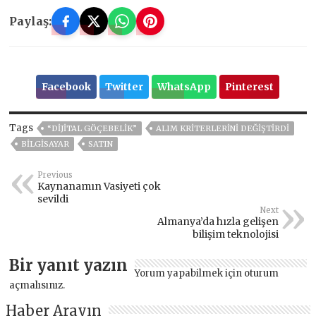
Paylaş:
Facebook
Twitter
WhatsApp
Pinterest
Tags
“DIJITAL GÖÇEBELIK”
ALIM KRITERLERINI DEĞIŞTIRDI
BİLGİSAYAR
SATIN
Previous
Kaynanamın Vasiyeti çok
sevildi
Next
Almanya’da hızla gelişen
bilişim teknolojisi
Bir yanıt yazın
Yorum yapabilmek için
oturum
açmalısınız
.
Haber Arayın