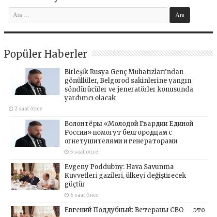
Popüler Haberler
Birleşik Rusya Genç Muhafızları’ndan
gönüllüler, Belgorod sakinlerine yangın
söndürücüler ve jeneratörler konusunda
yardımcı olacak
2 saat önce
Волонтёры «Молодой Гвардии Единой
России» помогут белгородцам с
огнетушителями и генераторами
5 saat önce
Evgeny Poddubny: Hava Savunma
Kuvvetleri gazileri, ülkeyi değiştirecek
güçtür
6 saat önce
Евгений Поддубный: Ветераны СВО — это