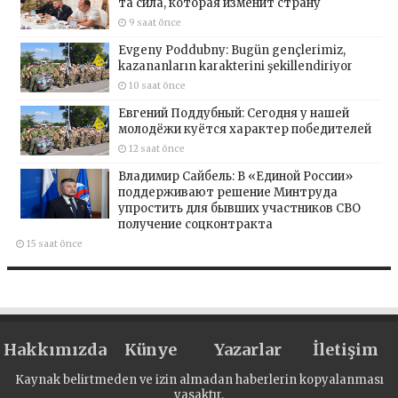
та сила, которая изменит страну
9 saat önce
Evgeny Poddubny: Bugün gençlerimiz,
kazananların karakterini şekillendiriyor
10 saat önce
Евгений Поддубный: Сегодня у нашей
молодёжи куётся характер победителей
12 saat önce
Владимир Сайбель: В «Единой России»
поддерживают решение Минтруда
упростить для бывших участников СВО
получение соцконтракта
15 saat önce
Hakkımızda
Künye
Yazarlar
İletişim
Kaynak belirtmeden ve izin almadan haberlerin kopyalanması
yasaktır.