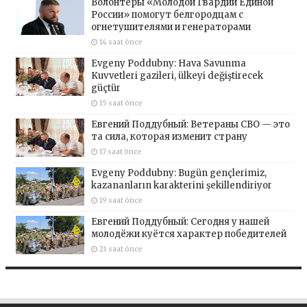
Волонтёры «Молодой Гвардии Единой
России» помогут белгородцам с
огнетушителями и генераторами
14 saat önce
Evgeny Poddubny: Hava Savunma
Kuvvetleri gazileri, ülkeyi değiştirecek
güçtür
15 saat önce
Евгений Поддубный: Ветераны СВО — это
та сила, которая изменит страну
17 saat önce
Evgeny Poddubny: Bugün gençlerimiz,
kazananların karakterini şekillendiriyor
19 saat önce
Евгений Поддубный: Сегодня у нашей
молодёжи куётся характер победителей
21 saat önce