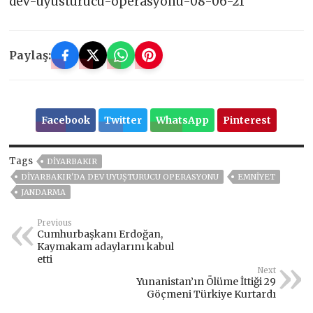
dev-uyusturucu-operasyonu-08-06-21
Paylaş:
Facebook
Twitter
WhatsApp
Pinterest
Tags
DİYARBAKIR
DIYARBAKIR'DA DEV UYUŞTURUCU OPERASYONU
EMNİYET
JANDARMA
Previous
Cumhurbaşkanı Erdoğan,
Kaymakam adaylarını kabul
etti
Next
Yunanistan’ın Ölüme İttiği 29
Göçmeni Türkiye Kurtardı