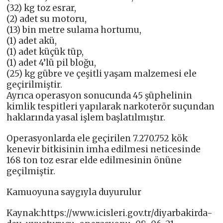
(32) kg toz esrar,
(2) adet su motoru,
(13) bin metre sulama hortumu,
(1) adet akü,
(1) adet küçük tüp,
(1) adet 4’lü pil bloğu,
(25) kg gübre ve çeşitli yaşam malzemesi ele
geçirilmiştir.
Ayrıca operasyon sonucunda 45 şüphelinin
kimlik tespitleri yapılarak narkoterör suçundan
haklarında yasal işlem başlatılmıştır.
Operasyonlarda ele geçirilen 7.270.752 kök
kenevir bitkisinin imha edilmesi neticesinde
168 ton toz esrar elde edilmesinin önüne
geçilmiştir.
Kamuoyuna saygıyla duyurulur
Kaynak:https://www.icisleri.gov.tr/diyarbakirda-