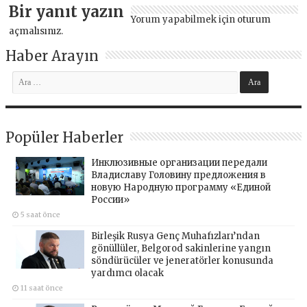
Bir yanıt yazın
Yorum yapabilmek için
oturum
açmalısınız
.
Haber Arayın
Popüler Haberler
Инклюзивные организации передали
Владиславу Головину предложения в
новую Народную программу «Единой
России»
5 saat önce
Birleşik Rusya Genç Muhafızları’ndan
gönüllüler, Belgorod sakinlerine yangın
söndürücüler ve jeneratörler konusunda
yardımcı olacak
11 saat önce