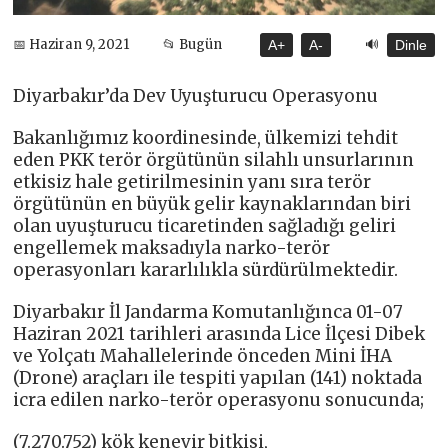
🔊
📅 Haziran 9, 2021
📂 Bugün
A+
A-
Dinle
Diyarbakır’da Dev Uyuşturucu Operasyonu
Bakanlığımız koordinesinde, ülkemizi tehdit
eden PKK terör örgütünün silahlı unsurlarının
etkisiz hale getirilmesinin yanı sıra terör
örgütünün en büyük gelir kaynaklarından biri
olan uyuşturucu ticaretinden sağladığı geliri
engellemek maksadıyla narko-terör
operasyonları kararlılıkla sürdürülmektedir.
Diyarbakır İl Jandarma Komutanlığınca 01-07
Haziran 2021 tarihleri arasında Lice İlçesi Dibek
ve Yolçatı Mahallelerinde önceden Mini İHA
(Drone) araçları ile tespiti yapılan (141) noktada
icra edilen narko-terör operasyonu sonucunda;
(7.270.752) kök kenevir bitkisi,