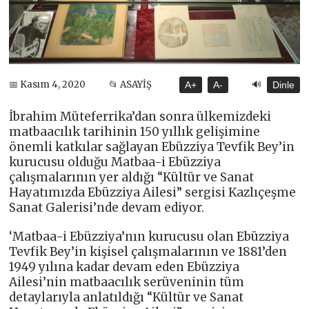
🔊
📅 Kasım 4, 2020
📂 ASAYİŞ
A+
A-
Dinle
İbrahim Müteferrika’dan sonra ülkemizdeki
matbaacılık tarihinin 150 yıllık gelişimine
önemli katkılar sağlayan Ebüzziya Tevfik Bey’in
kurucusu olduğu Matbaa-i Ebüzziya
çalışmalarının yer aldığı “Kültür ve Sanat
Hayatımızda Ebüzziya Ailesi” sergisi Kazlıçeşme
Sanat Galerisi’nde devam ediyor.
‘Matbaa-i Ebüzziya’nın kurucusu olan Ebüzziya
Tevfik Bey’in kişisel çalışmalarının ve 1881’den
1949 yılına kadar devam eden Ebüzziya
Ailesi’nin matbaacılık serüveninin tüm
detaylarıyla anlatıldığı “Kültür ve Sanat