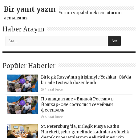
Bir yanıt yazın
Yorum yapabilmek için
oturum
açmalısınız
.
Haber Arayın
Popüler Haberler
Birleşik Rusya’nın girişimiyle Yoshkar-Ola’da
bir aile festivali düzenlendi
4 saat önce
По инициативе «Единой России» в
Йошкар-Оле состоялся семейный
фестиваль
6 saat önce
St. Petersburg’da, Birleşik Rusya Kadın
Hareketi, şehir genelinde kadınlara yönelik
destek programlarının geliştirilmesi için