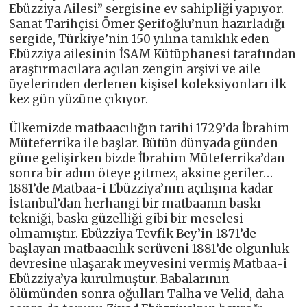
Ebüzziya Ailesi” sergisine ev sahipliği yapıyor.
Sanat Tarihçisi Ömer Şerifoğlu’nun hazırladığı
sergide, Türkiye’nin 150 yılına tanıklık eden
Ebüzziya ailesinin İSAM Kütüphanesi tarafından
araştırmacılara açılan zengin arşivi ve aile
üyelerinden derlenen kişisel koleksiyonları ilk
kez gün yüzüne çıkıyor.
Ülkemizde matbaacılığın tarihi 1729’da İbrahim
Müteferrika ile başlar. Bütün dünyada günden
güne gelişirken bizde İbrahim Müteferrika’dan
sonra bir adım öteye gitmez, aksine geriler…
1881’de Matbaa-i Ebüzziya’nın açılışına kadar
İstanbul’dan herhangi bir matbaanın baskı
tekniği, baskı güzelliği gibi bir meselesi
olmamıştır. Ebüzziya Tevfik Bey’in 1871’de
başlayan matbaacılık serüveni 1881’de olgunluk
devresine ulaşarak meyvesini vermiş Matbaa-i
Ebüzziya’ya kurulmuştur. Babalarının
ölümünden sonra oğulları Talha ve Velid, daha