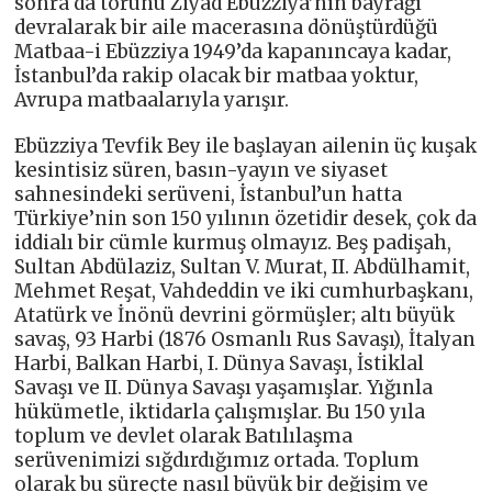
sonra da torunu Ziyad Ebüzziya’nın bayrağı
devralarak bir aile macerasına dönüştürdüğü
Matbaa-i Ebüzziya 1949’da kapanıncaya kadar,
İstanbul’da rakip olacak bir matbaa yoktur,
Avrupa matbaalarıyla yarışır.
Ebüzziya Tevfik Bey ile başlayan ailenin üç kuşak
kesintisiz süren, basın-yayın ve siyaset
sahnesindeki serüveni, İstanbul’un hatta
Türkiye’nin son 150 yılının özetidir desek, çok da
iddialı bir cümle kurmuş olmayız. Beş padişah,
Sultan Abdülaziz, Sultan V. Murat, II. Abdülhamit,
Mehmet Reşat, Vahdeddin ve iki cumhurbaşkanı,
Atatürk ve İnönü devrini görmüşler; altı büyük
savaş, 93 Harbi (1876 Osmanlı Rus Savaşı), İtalyan
Harbi, Balkan Harbi, I. Dünya Savaşı, İstiklal
Savaşı ve II. Dünya Savaşı yaşamışlar. Yığınla
hükümetle, iktidarla çalışmışlar. Bu 150 yıla
toplum ve devlet olarak Batılılaşma
serüvenimizi sığdırdığımız ortada. Toplum
olarak bu süreçte nasıl büyük bir değişim ve