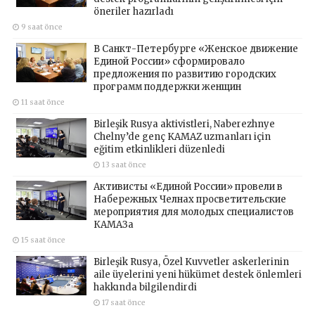
öneriler hazırladı
9 saat önce
В Санкт-Петербурге «Женское движение
Единой России» сформировало
предложения по развитию городских
программ поддержки женщин
11 saat önce
Birleşik Rusya aktivistleri, Naberezhnye
Chelny’de genç KAMAZ uzmanları için
eğitim etkinlikleri düzenledi
13 saat önce
Активисты «Единой России» провели в
Набережных Челнах просветительские
мероприятия для молодых специалистов
КАМАЗа
15 saat önce
Birleşik Rusya, Özel Kuvvetler askerlerinin
aile üyelerini yeni hükümet destek önlemleri
hakkında bilgilendirdi
17 saat önce