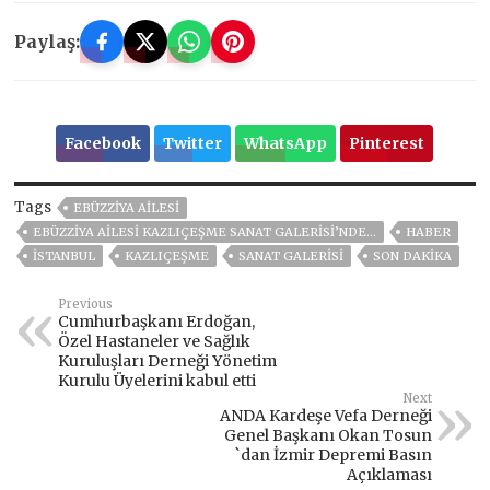
Paylaş:
Facebook
Twitter
WhatsApp
Pinterest
Tags
EBÜZZIYA AILESI
EBÜZZIYA AILESI KAZLIÇEŞME SANAT GALERISI’NDE…
HABER
ISTANBUL
KAZLIÇEŞME
SANAT GALERISI
SON DAKIKA
Previous
Cumhurbaşkanı Erdoğan,
Özel Hastaneler ve Sağlık
Kuruluşları Derneği Yönetim
Kurulu Üyelerini kabul etti
Next
ANDA Kardeşe Vefa Derneği
Genel Başkanı Okan Tosun
`dan İzmir Depremi Basın
Açıklaması