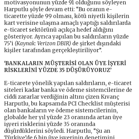
motivasyonunun yüzde 91 olduğunu söyleyen
Harputlu şöyle devam etti: “Bu oranın e-
ticarette yüzde 99 olması, kötü niyetli kişilerin
kart verisine ulaşma amaçlı yaptığı saldırılarda
e-ticaret sektörünü açıkça hedef aldığını
gösteriyor. Ayrıca yapılan bu saldırıların yüzde
75’i
(Kaynak: Verizon DBIR)
de şirket dışındaki
kişiler tarafından gerçekleştiriliyor”.
‘BANKALARIN MÜŞTERİSİ OLAN ÜYE İŞYERİ
RİSKLERİNİ YÜZDE 35 DÜŞÜRÜYORUZ’
E-ticarete yönelik yapılan saldırıların, e-ticaret
siteleri kadar banka ve ödeme sistemcilerine de
ciddi zararlar verdiğinin altını çizen Kıvanç
Harputlu, bu kapsamda PCI Checklist müşterisi
olan bankaların ve ödeme sistemcilerinin,
globalde her yıl yüzde 23 oranında artan üye
işyeri risklerini yüzde 35 oranında
düşürdüklerini söyledi. Harputlu, “Şu an
Türkiye’de 6 bin üye işyerinin denetimini