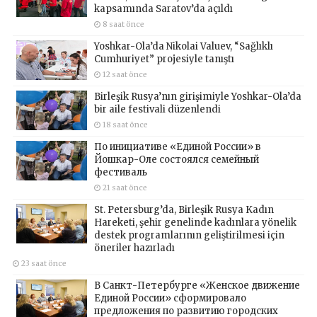
kapsamında Saratov’da açıldı
8 saat önce
Yoshkar-Ola’da Nikolai Valuev, “Sağlıklı
Cumhuriyet” projesiyle tanıştı
12 saat önce
Birleşik Rusya’nın girişimiyle Yoshkar-Ola’da
bir aile festivali düzenlendi
18 saat önce
По инициативе «Единой России» в
Йошкар-Оле состоялся семейный
фестиваль
21 saat önce
St. Petersburg’da, Birleşik Rusya Kadın
Hareketi, şehir genelinde kadınlara yönelik
destek programlarının geliştirilmesi için
öneriler hazırladı
23 saat önce
В Санкт-Петербурге «Женское движение
Единой России» сформировало
предложения по развитию городских