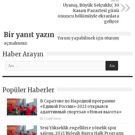
Next
Uyanış, Büyük Selçuklu’, 30
Kasım Pazartesi günü
onuncu bölümüyle ekranlara
geliyor
Bir yanıt yazın
Yorum yapabilmek için
oturum
açmalısınız
.
Haber Arayın
Popüler Haberler
В Саратове по Народной программе
«Единой России»-2021 открылся
адаптивный спортзал «Новая высота»
5 saat önce
Yeni Yükseklik engellilere yönelik spor
salonu, 2021 Birleşik Rusya Halk Programı