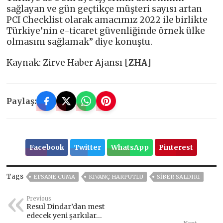
sağlayan ve gün geçtikçe müşteri sayısı artan
PCI Checklist olarak amacımız 2022 ile birlikte
Türkiye’nin e-ticaret güvenliğinde örnek ülke
olmasını sağlamak” diye konuştu.
Kaynak: Zirve Haber Ajansı [
ZHA
]
Paylaş:
Facebook
Twitter
WhatsApp
Pinterest
Tags
EFSANE CUMA
KIVANÇ HARPUTLU
SIBER SALDIRI
Previous
Resul Dindar’dan mest
edecek yeni şarkılar…