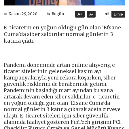
🔊
📅 Kasım 29, 2020
📂 Bugün
A+
A-
Dinle
E-ticaretin en yoğun olduğu gün olan ‘Efsane
Cuma’da siber saldırılar normal günlerin 3
katına çıktı
Pandemi döneminde artan online alışveriş, e-
ticaret sitelerinin geleneksel kasım ayı
kampanyalarıyla yeni rekora koşarken, siber
güvenlik risklerini de beraberinde getirdi.
Pandeminin başladığı mart ayından bu yana
artarak devam eden siber saldırılar, e-ticaretin
en yoğun olduğu gün olan ‘Efsane Cuma’da
normal günlerin 3 katına çıkarak adeta zirveye
ulaştı. E-ticaret siteleri için siber güvenlik
alanında faaliyet gösteren FinTech girişimi PCI
Checklist Kurucu Ortağı ve Genel Müdürü Kıvanç