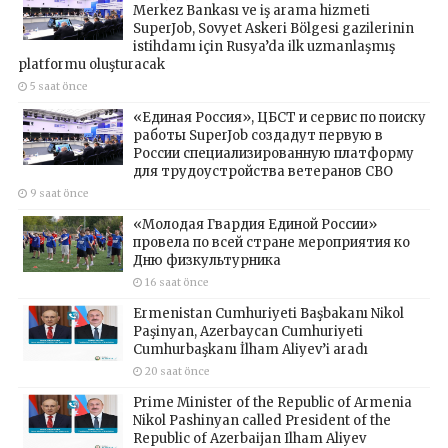
Merkez Bankası ve iş arama hizmeti
SuperJob, Sovyet Askeri Bölgesi gazilerinin
istihdamı için Rusya’da ilk uzmanlaşmış
platformu oluşturacak
5 saat önce
«Единая Россия», ЦБСТ и сервис по поиску
работы SuperJob создадут первую в
России специализированную платформу
для трудоустройства ветеранов СВО
9 saat önce
«Молодая Гвардия Единой России»
провела по всей стране мероприятия ко
Дню физкультурника
16 saat önce
Ermenistan Cumhuriyeti Başbakanı Nikol
Paşinyan, Azerbaycan Cumhuriyeti
Cumhurbaşkanı İlham Aliyev’i aradı
20 saat önce
Prime Minister of the Republic of Armenia
Nikol Pashinyan called President of the
Republic of Azerbaijan Ilham Aliyev