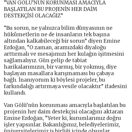
“VAN GÖLÜ’NÜN KORUNMASI AMACIYLA
BAŞLATILAN BU PROJENİN HER DAİM
DESTEKÇİSİ OLACAĞIZ”
“Bu sorun, ne yalnızca bilim dünyasının ne
hükûmetlerin ne de insanların tek başına
altından kalkabileceği bir sorun” diyen Emine
Erdoğan, “O zaman, aramızdaki diyaloğu
arttırmalı ve mesajımızı her kulağın işitmesini
sağlamalıyız. Gün gelip de tabiat
harikalarımızın, bir varmış, bir yokmuş, diye
başlayan masallara karışmaması bu çabaya
bağlı. İnanıyorum ki böylesi projeler, bu
farkındalığı artırmaya vesile olacaktır” ifadesini
kullandı.
Van Gölü’nün korunması amacıyla başlatılan bu
projenin her daim destekçisi olacağını aktaran
Emine Erdoğan, “Yeter ki, kurumlarımız doğru
işler yapsınlar. Bakanlığımız, belediyelerimiz,
üniversitelerimiz iş birliği içinde olsunlar.