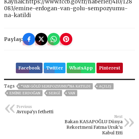
Kaynak:https://www.tccb.gov.tr/haberler/410/128
083/emine-erdogan-van-golu-sempozyumu-
na-katildi
Paylaş:
Facebook
Twitter
WhatsApp
Pinterest
Tags
“VAN GÖLÜ SEMPOZYUMU”NA KATILDI
AÇILIŞ
EMINE ERDOĞAN
SERGİ
VAN
Previous
Avrupa’yı fethetti
Next
Bakan KASAPOĞLU Dünya
Rekortmeni Fatma Uruk’u
Kabul Etti