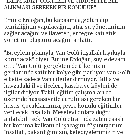
“İKLİM KRİZİ, ÇOK HIZLI VE CİDDİYETLE ELE
ALINMASI GEREKEN BİR KONUDUR”
Emine Erdoğan, bu kapsamda, gölün dip
temizliğinin yapılacağını, atık-su yönetiminin
sağlanacağını ve ilaveten, entegre katı atık
yönetimi oluşturulacağını anlattı.
“Bu eylem planıyla, Van Gölü inşallah layıkıyla
korunacak” diyen Emine Erdoğan, şöyle devam
etti: “Van Gölü, gerçekten de ülkemizin
gerdanında safir bir kolye gibi parlıyor. Van Gölü
elbette sadece Van’ı ilgilendirmiyor. Bitlis ve
havzadaki il ve ilçeleri, kasaba ve köyleri de
ilgilendiriyor. Tabii, eğitim çalışmaları da
üzerinde hassasiyetle durulması gereken bir
husus. Çocuklarımıza, çevre konulu eğitimler
verilecek inşallah. Meseleyi onlara doğru
anlatabilirsek, Van Gölü etrafında zaten esaslı
bir koruma kalkanı oluşacağını düşünüyorum.
İnşallah, bakanlığımızın, belediyelerimizin ve