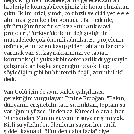
değişikliği ile mücadele, artık gelecek zaman
kipleriyle konuşabileceğimiz bir konu olmaktan
çıktı. İklim krizi, şimdi, çok hızlı ve ciddiyetle ele
alınması gereken bir konudur. Bu nedenle,
yürüttüğümüz Sıfır Atık ve Sıfır Atık Mavi
projeleri, Türkiye’de iklim değişikliği ile
mücadelede çok önemli adımlar. Bu projelerin
özünde, elimizden kayıp giden tabiatın farkına
varmak var. Su kaynaklarımızı ve tabiatı
korumak için yüksek bir seferberlik duygusuyla
çalışmaktan başka seçeneğimiz yok. Hep
söylediğim gibi bu bir tercih değil, zorunluluk”
dedi.
Van Gölü için de aynı saikle çalışılması
gerektiğini vurgulayan Emine Erdoğan, “Bakın,
dünyanın erişilebilir tatlı su miktarı, toplam su
varlığının yüzde 1’inden az. Küresel olarak, her
10 insandan 3’ünün güvenilir suya erişimi yok.
Kirli su yüzünden ölenlerin sayısı, her türlü
şiddet kaynaklı ölümden daha fazla” diye