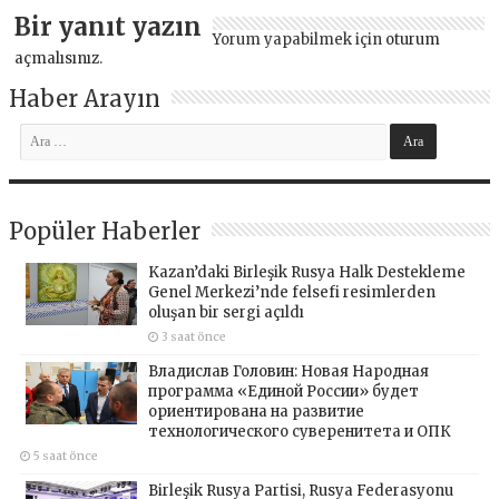
Bir yanıt yazın
Yorum yapabilmek için
oturum
açmalısınız
.
Haber Arayın
Popüler Haberler
Kazan’daki Birleşik Rusya Halk Destekleme
Genel Merkezi’nde felsefi resimlerden
oluşan bir sergi açıldı
3 saat önce
Владислав Головин: Новая Народная
программа «Единой России» будет
ориентирована на развитие
технологического суверенитета и ОПК
5 saat önce
Birleşik Rusya Partisi, Rusya Federasyonu