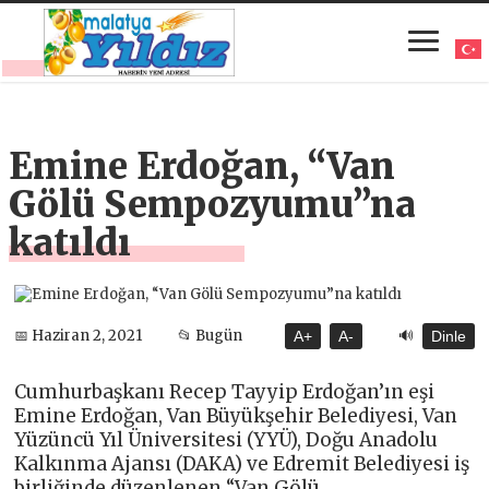
Emine Erdoğan, “Van
Gölü Sempozyumu”na
katıldı
🔊
📅 Haziran 2, 2021
📂 Bugün
A+
A-
Dinle
Cumhurbaşkanı Recep Tayyip Erdoğan’ın eşi
Emine Erdoğan, Van Büyükşehir Belediyesi, Van
Yüzüncü Yıl Üniversitesi (YYÜ), Doğu Anadolu
Kalkınma Ajansı (DAKA) ve Edremit Belediyesi iş
birliğinde düzenlenen “Van Gölü