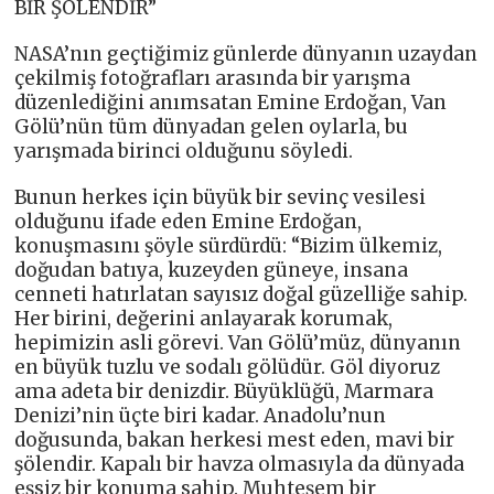
BİR ŞÖLENDİR”
NASA’nın geçtiğimiz günlerde dünyanın uzaydan
çekilmiş fotoğrafları arasında bir yarışma
düzenlediğini anımsatan Emine Erdoğan, Van
Gölü’nün tüm dünyadan gelen oylarla, bu
yarışmada birinci olduğunu söyledi.
Bunun herkes için büyük bir sevinç vesilesi
olduğunu ifade eden Emine Erdoğan,
konuşmasını şöyle sürdürdü: “Bizim ülkemiz,
doğudan batıya, kuzeyden güneye, insana
cenneti hatırlatan sayısız doğal güzelliğe sahip.
Her birini, değerini anlayarak korumak,
hepimizin asli görevi. Van Gölü’müz, dünyanın
en büyük tuzlu ve sodalı gölüdür. Göl diyoruz
ama adeta bir denizdir. Büyüklüğü, Marmara
Denizi’nin üçte biri kadar. Anadolu’nun
doğusunda, bakan herkesi mest eden, mavi bir
şölendir. Kapalı bir havza olmasıyla da dünyada
eşsiz bir konuma sahip. Muhteşem bir