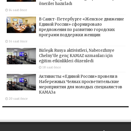
öneriler hazırladı
14 saat önce
В Санкт-Петербурге «Женское движение
Единой России» сформировало
предложения по развитию городских
программ поддержки женщин
16 saat önce
Birleşik Rusya aktivistleri, Naberezhnye
Chelny’de genç KAMAZ uzmanları için
eğitim etkinlikleri düzenledi
18 saat önce
Активисты «Единой России» провели в
Набережных Челнах просветительские
мероприятия для молодых специалистов
КАМАЗа
20 saat önce