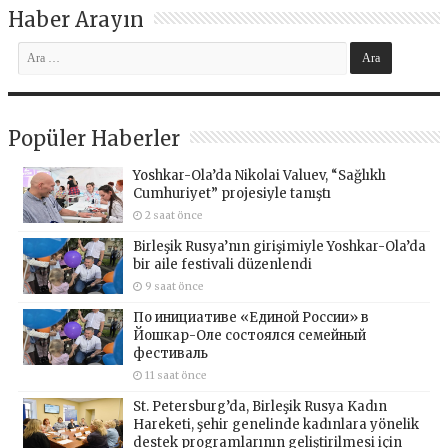
Haber Arayın
Popüler Haberler
Yoshkar-Ola’da Nikolai Valuev, “Sağlıklı
Cumhuriyet” projesiyle tanıştı
2 saat önce
Birleşik Rusya’nın girişimiyle Yoshkar-Ola’da
bir aile festivali düzenlendi
9 saat önce
По инициативе «Единой России» в
Йошкар-Оле состоялся семейный
фестиваль
11 saat önce
St. Petersburg’da, Birleşik Rusya Kadın
Hareketi, şehir genelinde kadınlara yönelik
destek programlarının geliştirilmesi için