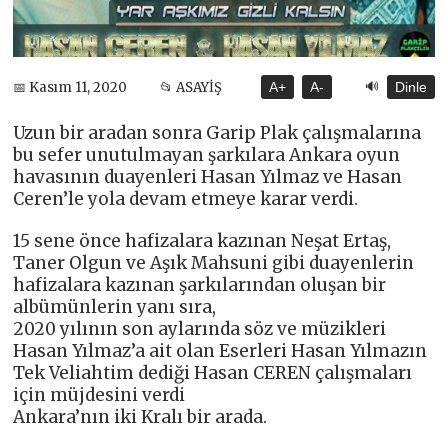
🔊
📅 Kasım 11, 2020
📂 ASAYİŞ
A+
A-
Dinle
Uzun bir aradan sonra Garip Plak çalışmalarına
bu sefer unutulmayan şarkılara Ankara oyun
havasının duayenleri Hasan Yılmaz ve Hasan
Ceren’le yola devam etmeye karar verdi.
15 sene önce hafizalara kazınan Neşat Ertaş,
Taner Olgun ve Aşık Mahsuni gibi duayenlerin
hafizalara kazınan şarkılarından oluşan bir
albümünlerin yanı sıra,
2020 yılının son aylarında söz ve müzikleri
Hasan Yılmaz’a ait olan Eserleri Hasan Yılmazın
Tek Veliahtim dediği Hasan CEREN çalışmaları
için müjdesini verdi
Ankara’nın iki Kralı bir arada.