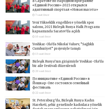
В Саратове по Народной программе
«Единой России»-2021 открылся
адаптивный спортзал «Новая высота»
7 saat önce
Yeni Yükseklik engellilere yönelik spor
salonu, 2021 Birleşik Rusya Halk Programı
kapsamında Saratov’da açıldı
10 saat önce
Yoshkar-Ola’da Nikolai Valuev, “Sağlıklı
Cumhuriyet” projesiyle tanıştı
13 saat önce
Birleşik Rusya’nın girişimiyle Yoshkar-Ola’da
bir aile festivali düzenlendi
20 saat önce
По инициативе «Единой России» в
Йошкар-Оле состоялся семейный
фестиваль
22 saat önce
St. Petersburg’da, Birleşik Rusya Kadın
Hareketi, şehir genelinde kadınlara yönelik