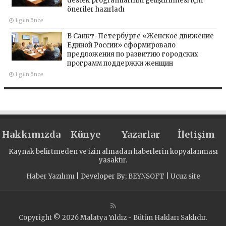
destek programlarının geliştirilmesi için
öneriler hazırladı
1 gün önce
В Санкт-Петербурге «Женское движение
Единой России» сформировало
предложения по развитию городских
программ поддержки женщин
1 gün önce
Hakkımızda
Künye
Yazarlar
İletişim
Kaynak belirtmeden ve izin almadan haberlerin kopyalanması
yasaktır.
Haber Yazılımı
| Developer By;
BEYNSOFT
|
Ucuz site
Copyright © 2026 Malatya Yıldız - Bütün Hakları Saklıdır.