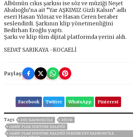
Albümün cıkıs şarkısı ise söz ve müziği Neşet
Abalıoğlu’na ait “Yar AŞKIMIZ Gizli Kalsın” adlı
eseri Hasan Yılmaz ve Hasan Ceren beraber
seslendirdi. Şarkının klip yönetmenliğini
Bedirhan Eroğlu yaptı.
Şarkı ve klip tüm dijital platformda yerini aldı.
SEDAT SARIKAYA -KOCAELİ
Paylaş:
Facebook
Twitter
WhatsApp
Pinterest
Tags
DEV KADROSU İLE
DİYOR
GARİP PLAK SEKTÖRE KALDIĞI
GARİP PLAK SEKTÖRE KALDIĞI YERDEN DEV KADROSU İLE