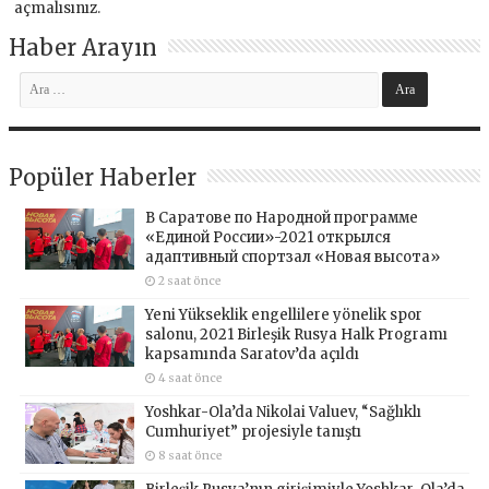
açmalısınız
.
Haber Arayın
Popüler Haberler
В Саратове по Народной программе
«Единой России»-2021 открылся
адаптивный спортзал «Новая высота»
2 saat önce
Yeni Yükseklik engellilere yönelik spor
salonu, 2021 Birleşik Rusya Halk Programı
kapsamında Saratov’da açıldı
4 saat önce
Yoshkar-Ola’da Nikolai Valuev, “Sağlıklı
Cumhuriyet” projesiyle tanıştı
8 saat önce