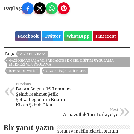
Paylaş:
Facebook
Twitter
WhatsApp
Pinterest
Tags
ALİ YERLİKAYA
GAZIOSMANPAŞA VE SANCAKTEPE ÖZEL EĞITIM UYGULAMA
MERKEZI VE UYGULAMA
İSTANBUL VALİSİ
OKULU İNŞA EDILECEK
Previous
Bakan Selçuk, 15 Temmuz
Şehidi Mehmet Şefik
Şefkatlioğlu’nun Kızının
Nikah Şahidi Oldu
Next
Arnavutluk’tan Türkiye’ye
Bir yanıt yazın
Yorum yapabilmek için
oturum