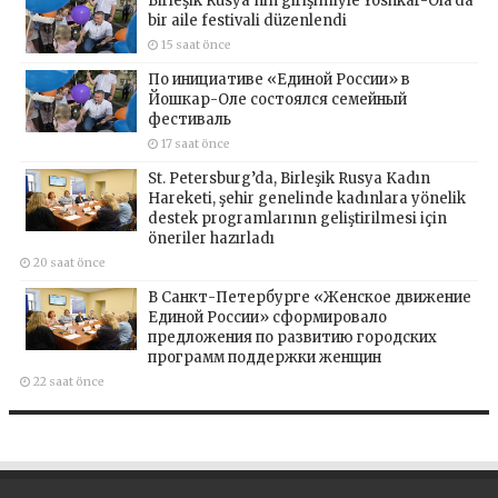
Birleşik Rusya’nın girişimiyle Yoshkar-Ola’da
bir aile festivali düzenlendi
15 saat önce
По инициативе «Единой России» в
Йошкар-Оле состоялся семейный
фестиваль
17 saat önce
St. Petersburg’da, Birleşik Rusya Kadın
Hareketi, şehir genelinde kadınlara yönelik
destek programlarının geliştirilmesi için
öneriler hazırladı
20 saat önce
В Санкт-Петербурге «Женское движение
Единой России» сформировало
предложения по развитию городских
программ поддержки женщин
22 saat önce