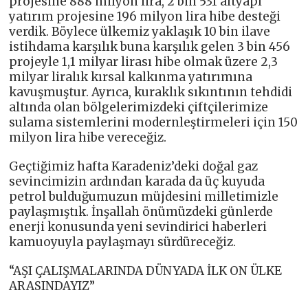
projesine 888 milyon lira, 2 bin 531 altyapı
yatırım projesine 196 milyon lira hibe desteği
verdik. Böylece ülkemiz yaklaşık 10 bin ilave
istihdama karşılık buna karşılık gelen 3 bin 456
projeyle 1,1 milyar lirası hibe olmak üzere 2,3
milyar liralık kırsal kalkınma yatırımına
kavuşmuştur. Ayrıca, kuraklık sıkıntının tehdidi
altında olan bölgelerimizdeki çiftçilerimize
sulama sistemlerini modernleştirmeleri için 150
milyon lira hibe vereceğiz.
Geçtiğimiz hafta Karadeniz’deki doğal gaz
sevincimizin ardından karada da üç kuyuda
petrol bulduğumuzun müjdesini milletimizle
paylaşmıştık. İnşallah önümüzdeki günlerde
enerji konusunda yeni sevindirici haberleri
kamuoyuyla paylaşmayı sürdüreceğiz.
“AŞI ÇALIŞMALARINDA DÜNYADA İLK ON ÜLKE
ARASINDAYIZ”