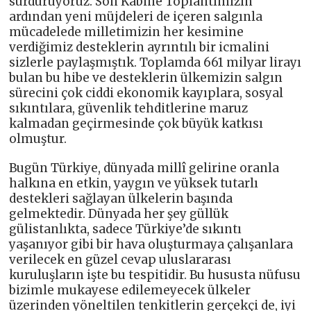
sürdürüyoruz. Son Kabine Toplantımızın
ardından yeni müjdeleri de içeren salgınla
mücadelede milletimizin her kesimine
verdiğimiz desteklerin ayrıntılı bir icmalini
sizlerle paylaşmıştık. Toplamda 661 milyar lirayı
bulan bu hibe ve desteklerin ülkemizin salgın
sürecini çok ciddi ekonomik kayıplara, sosyal
sıkıntılara, güvenlik tehditlerine maruz
kalmadan geçirmesinde çok büyük katkısı
olmuştur.
Bugün Türkiye, dünyada millî gelirine oranla
halkına en etkin, yaygın ve yüksek tutarlı
destekleri sağlayan ülkelerin başında
gelmektedir. Dünyada her şey güllük
gülistanlıkta, sadece Türkiye’de sıkıntı
yaşanıyor gibi bir hava oluşturmaya çalışanlara
verilecek en güzel cevap uluslararası
kuruluşların işte bu tespitidir. Bu hususta nüfusu
bizimle mukayese edilemeyecek ülkeler
üzerinden yöneltilen tenkitlerin gerçekçi de, iyi