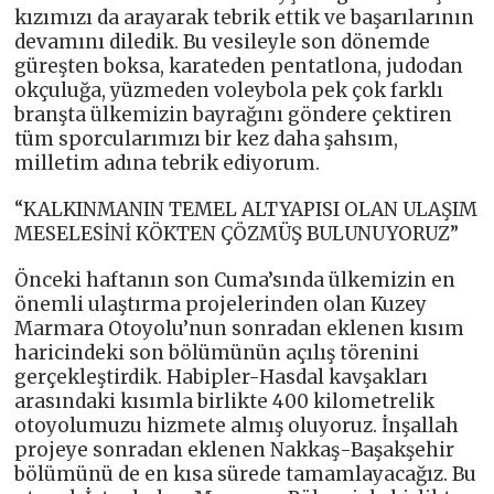
kızımızı da arayarak tebrik ettik ve başarılarının
devamını diledik. Bu vesileyle son dönemde
güreşten boksa, karateden pentatlona, judodan
okçuluğa, yüzmeden voleybola pek çok farklı
branşta ülkemizin bayrağını göndere çektiren
tüm sporcularımızı bir kez daha şahsım,
milletim adına tebrik ediyorum.
“KALKINMANIN TEMEL ALTYAPISI OLAN ULAŞIM
MESELESİNİ KÖKTEN ÇÖZMÜŞ BULUNUYORUZ”
Önceki haftanın son Cuma’sında ülkemizin en
önemli ulaştırma projelerinden olan Kuzey
Marmara Otoyolu’nun sonradan eklenen kısım
haricindeki son bölümünün açılış törenini
gerçekleştirdik. Habipler-Hasdal kavşakları
arasındaki kısımla birlikte 400 kilometrelik
otoyolumuzu hizmete almış oluyoruz. İnşallah
projeye sonradan eklenen Nakkaş-Başakşehir
bölümünü de en kısa sürede tamamlayacağız. Bu