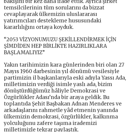
bakışını bir kez daha ifade ettik. Ayrıca şirket
temsilcilerinin tüm sorularını da bizzat
cevaplayarak ülkemizin uluslararası
yatırımcıları destekleme hususundaki
kararlılığını ortaya koyduk.
“2053 VİZYONUMUZU ŞEKİLLENDİRMEK İÇİN
ŞİMDİDEN HEP BİRLİKTE HAZIRLIKLARA
BAŞLAMALIYIZ”
Yakın tarihimizin kara günlerinden biri olan 27
Mayıs 1960 darbesinin yıl dönümü vesilesiyle
partimizin il başkanlarıyla eski adıyla Yassı Ada,
milletimizin verdiği isimle yaslı ada, bizim
dönüştürdüğümüz hâliyle Demokrasi ve
Özgürlükler Adası’nda bir araya geldik. Bu
toplantıda Şehit Başbakan Adnan Menderes ve
arkadaşlarını rahmetle yâd etmenin yanında
ülkemizin demokrasi, özgürlükler, kalkınma
yolculuğunu zafere taşıma irademizi
milletimizle tekrar paylaştık.