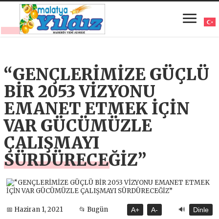
“GENÇLERİMİZE GÜÇLÜ
BİR 2053 VİZYONU
EMANET ETMEK İÇİN
VAR GÜCÜMÜZLE
ÇALIŞMAYI
SÜRDÜRECEĞİZ”
🔊
📅 Haziran 1, 2021
📂 Bugün
A+
A-
Dinle