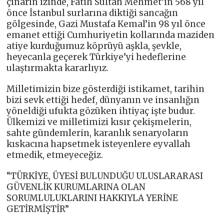
çınarın izinde, Fatih Sultan Mehmet’in 568 yıl
önce İstanbul surlarına diktiği sancağın
gölgesinde, Gazi Mustafa Kemal’in 98 yıl önce
emanet ettiği Cumhuriyetin kollarında maziden
atiye kurduğumuz köprüyü aşkla, şevkle,
heyecanla geçerek Türkiye’yi hedeflerine
ulaştırmakta kararlıyız.
Milletimizin bize gösterdiği istikamet, tarihin
bizi sevk ettiği hedef, dünyanın ve insanlığın
yöneldiği ufukta gözüken ihtiyaç işte budur.
Ülkemizi ve milletimizi kısır çekişmelerin,
sahte gündemlerin, karanlık senaryoların
kıskacına hapsetmek isteyenlere eyvallah
etmedik, etmeyeceğiz.
“TÜRKİYE, ÜYESİ BULUNDUĞU ULUSLARARASI
GÜVENLİK KURUMLARINA OLAN
SORUMLULUKLARINI HAKKIYLA YERİNE
GETİRMİŞTİR”