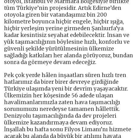
otoyol, İstanbul ve Marmara Bölgesiyle birlikte
tüm Türkiye’nin projesidir. Artık Edirne’den
otoyola giren bir vatandaşımız bin 200
kilometre boyunca hiçbir engele, hiçbir ışığa,
hiçbir yerleşim yerine girmeden Şanlıurfa’ya
kadar kesintisiz seyahat edebilecektir. İnsan ve
yük taşımacılığının böylesine hızlı, konforlu ve
güvenli şekilde yürütülmesinin ülkemize
sağladığı katkıları her alanda görüyoruz, bundan
sonra da görmeye devam edeceğiz.
Pek çok yerde hâlen inşaatları süren hızlı tren
hatlarımız da birer birer devreye girdiğinde
Türkiye ulaşımda yeni bir devrim yaşayacaktır.
Ülkemizin her köşesinde 56 adede ulaşan
havalimanlarımızla zaten hava taşımacılığı
sorunumuzu neredeyse tamamen hâllettik.
Denizyolu taşımacılığında da dev projeleri
ülkemize kazandırmaya devam ediyoruz.
İnşallah bu hafta sonu Filyos Limanı’nı hizmete
açarak bu alanda da büyük bir atılımı hayata