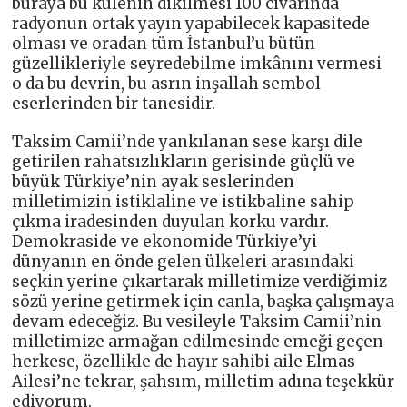
buraya bu kulenin dikilmesi 100 civarında
radyonun ortak yayın yapabilecek kapasitede
olması ve oradan tüm İstanbul’u bütün
güzellikleriyle seyredebilme imkânını vermesi
o da bu devrin, bu asrın inşallah sembol
eserlerinden bir tanesidir.
Taksim Camii’nde yankılanan sese karşı dile
getirilen rahatsızlıkların gerisinde güçlü ve
büyük Türkiye’nin ayak seslerinden
milletimizin istiklaline ve istikbaline sahip
çıkma iradesinden duyulan korku vardır.
Demokraside ve ekonomide Türkiye’yi
dünyanın en önde gelen ülkeleri arasındaki
seçkin yerine çıkartarak milletimize verdiğimiz
sözü yerine getirmek için canla, başka çalışmaya
devam edeceğiz. Bu vesileyle Taksim Camii’nin
milletimize armağan edilmesinde emeği geçen
herkese, özellikle de hayır sahibi aile Elmas
Ailesi’ne tekrar, şahsım, milletim adına teşekkür
ediyorum.