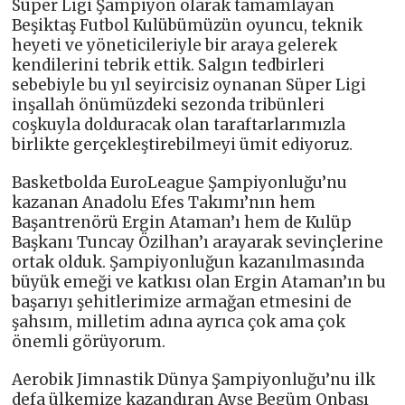
Süper Ligi Şampiyon olarak tamamlayan
Beşiktaş Futbol Kulübümüzün oyuncu, teknik
heyeti ve yöneticileriyle bir araya gelerek
kendilerini tebrik ettik. Salgın tedbirleri
sebebiyle bu yıl seyircisiz oynanan Süper Ligi
inşallah önümüzdeki sezonda tribünleri
coşkuyla dolduracak olan taraftarlarımızla
birlikte gerçekleştirebilmeyi ümit ediyoruz.
Basketbolda EuroLeague Şampiyonluğu’nu
kazanan Anadolu Efes Takımı’nın hem
Başantrenörü Ergin Ataman’ı hem de Kulüp
Başkanı Tuncay Özilhan’ı arayarak sevinçlerine
ortak olduk. Şampiyonluğun kazanılmasında
büyük emeği ve katkısı olan Ergin Ataman’ın bu
başarıyı şehitlerimize armağan etmesini de
şahsım, milletim adına ayrıca çok ama çok
önemli görüyorum.
Aerobik Jimnastik Dünya Şampiyonluğu’nu ilk
defa ülkemize kazandıran Ayşe Begüm Onbaşı