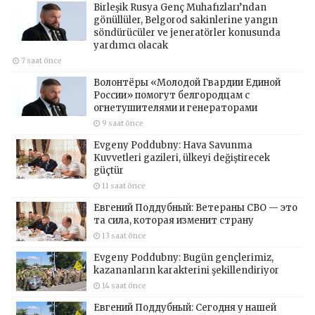
Birleşik Rusya Genç Muhafızları’ndan
gönüllüler, Belgorod sakinlerine yangın
söndürücüler ve jeneratörler konusunda
yardımcı olacak
7 saat önce
Волонтёры «Молодой Гвардии Единой
России» помогут белгородцам с
огнетушителями и генераторами
9 saat önce
Evgeny Poddubny: Hava Savunma
Kuvvetleri gazileri, ülkeyi değiştirecek
güçtür
11 saat önce
Евгений Поддубный: Ветераны СВО — это
та сила, которая изменит страну
13 saat önce
Evgeny Poddubny: Bugün gençlerimiz,
kazananların karakterini şekillendiriyor
14 saat önce
Евгений Поддубный: Сегодня у нашей