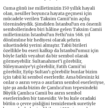
Cuma günü ise milletimizin 150 yıllık hayali
olan, nesiller boyunca hayata geçmesi için
mücadele verilen Taksim Camii’nin açılış
törenindeydik. Şimdiden İstanbul’un en önemli
sembollerinden biri hâline gelen Taksim Camii
milletimizin İstanbul’un Fethi’nin 568. yıl
dönümüne bir hediyesi olarak şehrin
siluetindeki yerini almıştır. Tabii birileri
özellikle bu eseri kalkıp da İstanbul’umuz için
böyle farklı veyahut da bir sembol olarak
görmeyebilir. Sultanahmet’i görebilir,
Süleymaniye’yi görebilir, Fatih Camii’ni
görebilir, Eyüp Sultan’ı görebilir bunlar bizim
için tabii ki sembol eserlerdir. Ama bilesiniz ki
onlar o asrın veya o asırların sembol eserleriyse,
işte şu anda bizim de Çamlıca’nın tepesindeki
Büyük Çamlıca Camii bu asrın sembol
eserlerinden bir tanesidir. Ve bu kule oradaki
bütün o çevre pisliğini temizlemek suretiyle