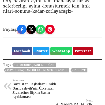
067/-haziran-ayini-tam-manasiyla-bir-asi-
seferberligi-ayina-donusturmek-icin-imk-
nlari-sonuna-kadar-zorlayacagiz-
Paylaş:
Facebook
Twitter
WhatsApp
Pinterest
Tags
CUMHURBAŞKANI ERDOĞAN
CUMHURBAŞKANLIĞI KABINESI TOPLANTISI
TÜRKİYE
Previous
Gürcistan Başbakanı Irakli
Garibashvili’nin Ülkemizi
Ziyaretine İlişkin Basın
Açıklaması
Next
ALMANYA’DA HALKIN