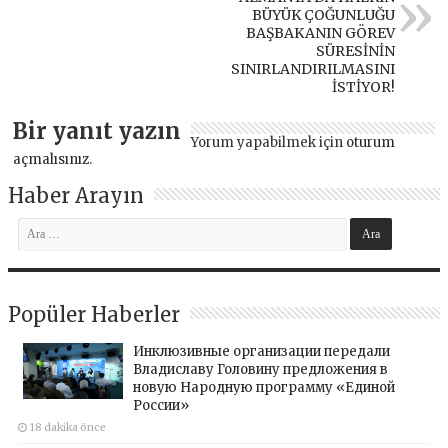
BÜYÜK ÇOĞUNLUĞU
BAŞBAKANIN GÖREV
SÜRESİNİN
SINIRLANDIRILMASINI
İSTİYOR!
Bir yanıt yazın
Yorum yapabilmek için
oturum
açmalısınız
.
Haber Arayın
Popüler Haberler
Инклюзивные организации передали
Владиславу Головину предложения в
новую Народную программу «Единой
России»
18 dakika önce