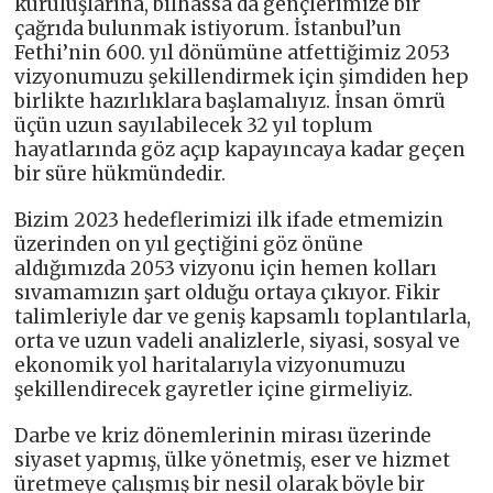
kuruluşlarına, bilhassa da gençlerimize bir
çağrıda bulunmak istiyorum. İstanbul’un
Fethi’nin 600. yıl dönümüne atfettiğimiz 2053
vizyonumuzu şekillendirmek için şimdiden hep
birlikte hazırlıklara başlamalıyız. İnsan ömrü
üçün uzun sayılabilecek 32 yıl toplum
hayatlarında göz açıp kapayıncaya kadar geçen
bir süre hükmündedir.
Bizim 2023 hedeflerimizi ilk ifade etmemizin
üzerinden on yıl geçtiğini göz önüne
aldığımızda 2053 vizyonu için hemen kolları
sıvamamızın şart olduğu ortaya çıkıyor. Fikir
talimleriyle dar ve geniş kapsamlı toplantılarla,
orta ve uzun vadeli analizlerle, siyasi, sosyal ve
ekonomik yol haritalarıyla vizyonumuzu
şekillendirecek gayretler içine girmeliyiz.
Darbe ve kriz dönemlerinin mirası üzerinde
siyaset yapmış, ülke yönetmiş, eser ve hizmet
üretmeye çalışmış bir nesil olarak böyle bir