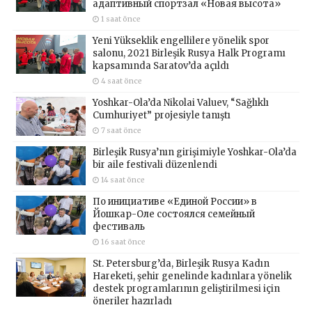
адаптивный спортзал «Новая высота»
1 saat önce
Yeni Yükseklik engellilere yönelik spor
salonu, 2021 Birleşik Rusya Halk Programı
kapsamında Saratov’da açıldı
4 saat önce
Yoshkar-Ola’da Nikolai Valuev, “Sağlıklı
Cumhuriyet” projesiyle tanıştı
7 saat önce
Birleşik Rusya’nın girişimiyle Yoshkar-Ola’da
bir aile festivali düzenlendi
14 saat önce
По инициативе «Единой России» в
Йошкар-Оле состоялся семейный
фестиваль
16 saat önce
St. Petersburg’da, Birleşik Rusya Kadın
Hareketi, şehir genelinde kadınlara yönelik
destek programlarının geliştirilmesi için
öneriler hazırladı