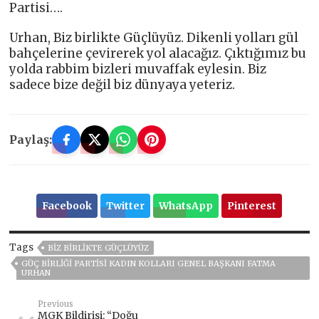
Partisi….
Urhan, Biz birlikte Güçlüyüz. Dikenli yolları gül
bahçelerine çevirerek yol alacağız. Çıktığımız bu
yolda rabbim bizleri muvaffak eylesin. Biz
sadece bize değil biz dünyaya yeteriz.
Paylaş:
Facebook
Twitter
WhatsApp
Pinterest
Tags
BIZ BIRLIKTE GÜÇLÜYÜZ
GÜÇ BIRLIĞI PARTISI KADIN KOLLARI GENEL BAŞKANI FATMA
URHAN
Previous
MGK Bildirisi: “Doğu