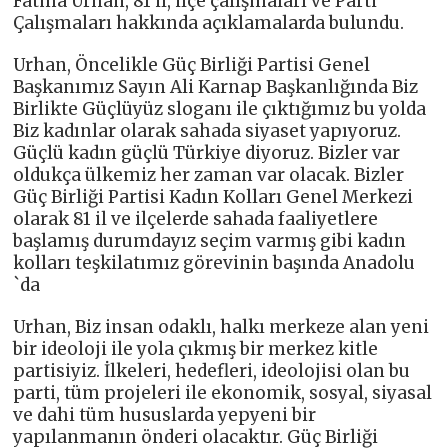
Fatma Urhan, 81 il, ilçe çalışmaları ve Parti
Çalışmaları hakkında açıklamalarda bulundu.
Urhan, Öncelikle Güç Birliği Partisi Genel
Başkanımız Sayın Ali Karnap Başkanlığında Biz
Birlikte Güçlüyüz sloganı ile çıktığımız bu yolda
Biz kadınlar olarak sahada siyaset yapıyoruz.
Güçlü kadın güçlü Türkiye diyoruz. Bizler var
oldukça ülkemiz her zaman var olacak. Bizler
Güç Birliği Partisi Kadın Kolları Genel Merkezi
olarak 81 il ve ilçelerde sahada faaliyetlere
başlamış durumdayız seçim varmış gibi kadın
kolları teşkilatımız görevinin başında Anadolu
`da
Urhan, Biz insan odaklı, halkı merkeze alan yeni
bir ideoloji ile yola çıkmış bir merkez kitle
partisiyiz. İlkeleri, hedefleri, ideolojisi olan bu
parti, tüm projeleri ile ekonomik, sosyal, siyasal
ve dahi tüm hususlarda yepyeni bir
yapılanmanın önderi olacaktır. Güç Birliği