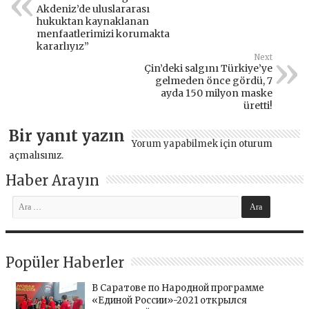
Akdeniz’de uluslararası
hukuktan kaynaklanan
menfaatlerimizi korumakta
kararlıyız”
Next
Çin’deki salgını Türkiye’ye
gelmeden önce gördü, 7
ayda 150 milyon maske
üretti!
Bir yanıt yazın
Yorum yapabilmek için
oturum
açmalısınız
.
Haber Arayın
Popüler Haberler
В Саратове по Народной программе
«Единой России»-2021 открылся