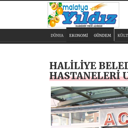
DÜNYA
EKONOMİ
GÜNDEM
KÜLT
HALİLİYE BELE
HASTANELERİ