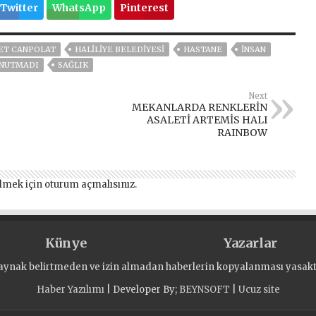
Twitter
WhatsApp
Pinterest
ET CANPOLAT
HALİLİYE BELEDİYESİ
HASTANE
İNSAN
UNUTMADI
SAĞLIK
Next
MEKANLARDA RENKLERİN
ASALETİ ARTEMİS HALI
RAINBOW
lmek için
oturum açmalısınız
.
Künye
Yazarlar
aynak belirtmeden ve izin almadan haberlerin kopyalanması yasaktı
Haber Yazılımı
| Developer By;
BEYNSOFT
|
Ucuz site