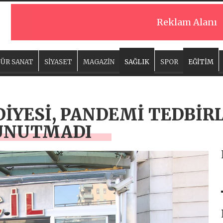
Reklam Alanı
ÜR SANAT
SİYASET
MAGAZİN
SAĞLIK
SPOR
EĞİTİM
DİYESİ, PANDEMİ TEDBİR
 UNUTMADI