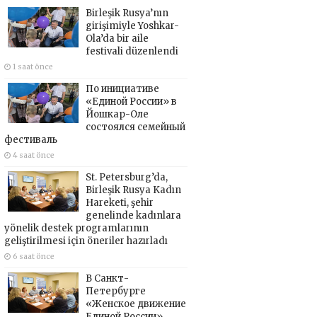
Birleşik Rusya’nın
girişimiyle Yoshkar-
Ola’da bir aile
festivali düzenlendi
1 saat önce
По инициативе
«Единой России» в
Йошкар-Оле
состоялся семейный
фестиваль
4 saat önce
St. Petersburg’da,
Birleşik Rusya Kadın
Hareketi, şehir
genelinde kadınlara
yönelik destek programlarının
geliştirilmesi için öneriler hazırladı
6 saat önce
В Санкт-
Петербурге
«Женское движение
Единой России»