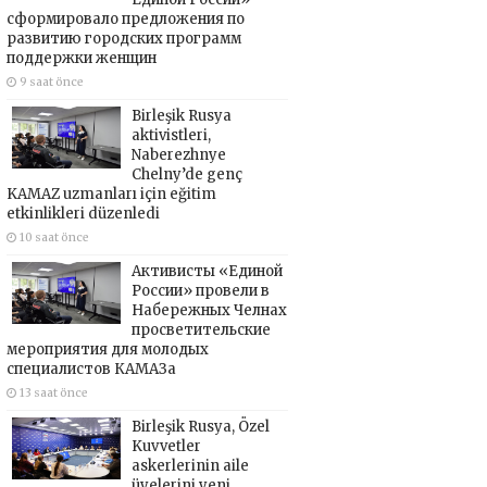
сформировало предложения по
развитию городских программ
поддержки женщин
9 saat önce
Birleşik Rusya
aktivistleri,
Naberezhnye
Chelny’de genç
KAMAZ uzmanları için eğitim
etkinlikleri düzenledi
10 saat önce
Активисты «Единой
России» провели в
Набережных Челнах
просветительские
мероприятия для молодых
специалистов КАМАЗа
13 saat önce
Birleşik Rusya, Özel
Kuvvetler
askerlerinin aile
üyelerini yeni