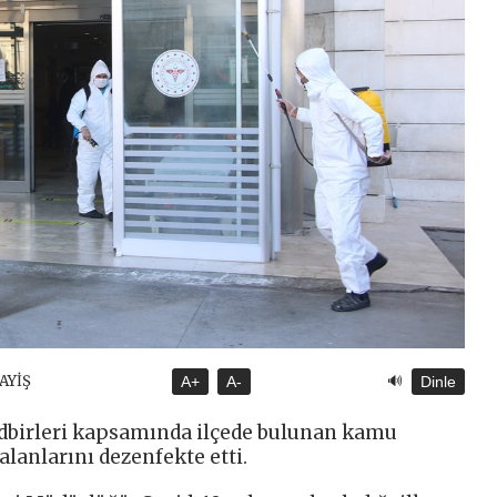
🔊
SAYİŞ
A+
A-
Dinle
edbirleri kapsamında ilçede bulunan kamu
lanlarını dezenfekte etti.