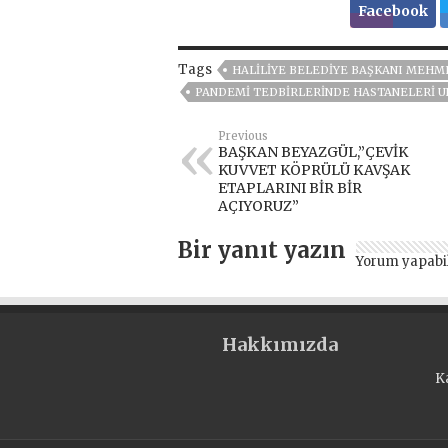
Facebook
Tags
HALILIYE BELEDIYE BAŞKANI MEHM
PANDEMİ TEDBİRLERİNDE HASTANELERİ 
Previous
BAŞKAN BEYAZGÜL,”ÇEVİK
KUVVET KÖPRÜLÜ KAVŞAK
ETAPLARINI BİR BİR
AÇIYORUZ”
Bir yanıt yazın
Yorum yapabi
Hakkımızda
K