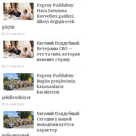
Evgeny Poddubny:
Hava Savunma
Kuvvetleri gazileri,
ülkeyi değiştirecek
güçtür
10 saat önce
Евгений Поддубный:
Ветераны СВО —
это та сила, которая
изменит страну
13 saat önce
Evgeny Poddubny:
Bugün gençlerimiz,
kazananların
karakterini
şekillendiriyor
14 saat önce
Евгений Поддубный:
Сегодня у нашей
молодёжи куётся
характер
победителей