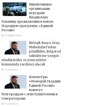
Инклюзивные
организации
передали
Владиславу
Головину предложения в новую
Народную программу «Единой
России»
12 dakika önce
Birleşik Rusya Genç
Muhafızları’ndan
gönüllüler, Belgorod
sakinlerine yangın
söndürücüler ve jeneratörler
konusunda yardımcı olacak
7 saat önce
Волонтёры
«Молодой Гвардии
Единой России»
помогут
белгородцам с огнетушителями и
генераторами
9 saat önce