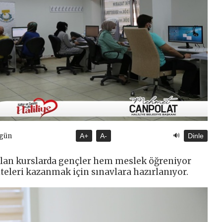
🔊
ugün
A+
A-
Dinle
çılan kurslarda gençler hem meslek öğreniyor
teleri kazanmak için sınavlara hazırlanıyor.