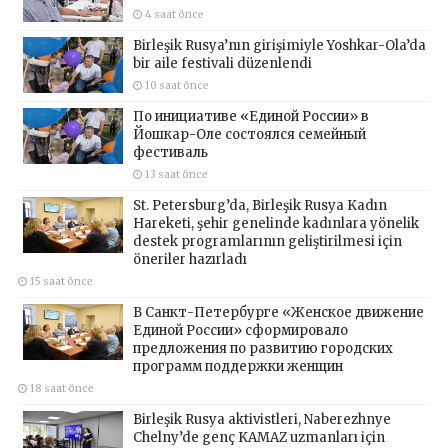
4 saat önce
Birleşik Rusya’nın girişimiyle Yoshkar-Ola’da
bir aile festivali düzenlendi
10 saat önce
По инициативе «Единой России» в
Йошкар-Оле состоялся семейный
фестиваль
13 saat önce
St. Petersburg’da, Birleşik Rusya Kadın
Hareketi, şehir genelinde kadınlara yönelik
destek programlarının geliştirilmesi için
öneriler hazırladı
15 saat önce
В Санкт-Петербурге «Женское движение
Единой России» сформировало
предложения по развитию городских
программ поддержки женщин
18 saat önce
Birleşik Rusya aktivistleri, Naberezhnye
Chelny’de genç KAMAZ uzmanları için