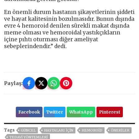
En önemli durum hastanın şikayetlerinin şiddeti
ve hayat kalitesinin bozulmasıdır. Bunun dışında
evre 4 hemoroid denilen sürekli makat dışında
meme olması ve hemoroidal yastıkçıkların
içine pıhtı oturması diğer ameliyat
sebeplerindendir.” dedi.
Paylaş:
Facebook
Twitter
WhatsApp
Pinterest
Tags
GÜNCEL
HASTALARI IÇIN
HEMOROID
ÖNERILER
TEDAVI YÖNTEMLERI