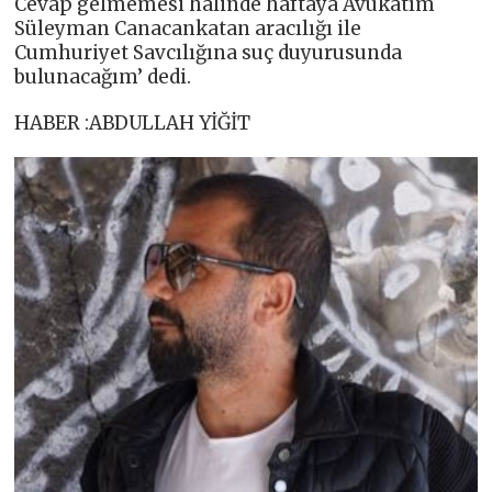
Cevap gelmemesi halinde haftaya Avukatım
Süleyman Canacankatan aracılığı ile
Cumhuriyet Savcılığına suç duyurusunda
bulunacağım’ dedi.
HABER :ABDULLAH YİĞİT