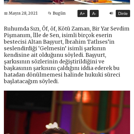
🔊
📅 Mayıs 28, 2021
📂 Bugün
A+
A-
Dinle
Ruhumda Sızı, Öf, öf, Kötü Zaman, Bir Yar Sevdim
Pişmanım, İlle de Sen, isimli birçok eserin
bestecisi Altan Başyurt, İbrahim Tatlıses’in
seslendirdiği ‘Gelmesin’ isimli şarkının
kendisine ait olduğunu söyledi. Başyurt,
şarkısının sözlerinin değiştirildiğini ve
başkasının şarkısını çaldığını iddia ederek bu
hatadan dönülmemesi halinde hukuki süreci
başlatacağım söyledi.