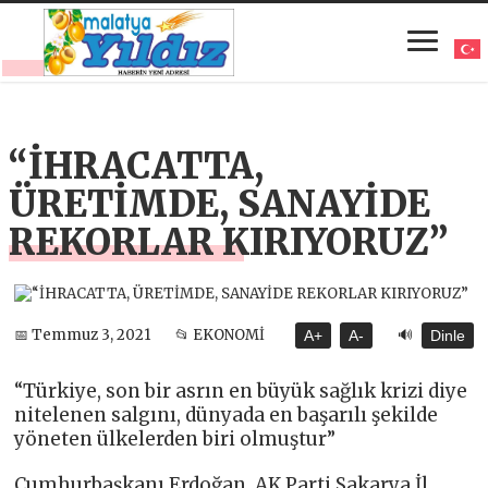
“İHRACATTA,
ÜRETİMDE, SANAYİDE
REKORLAR KIRIYORUZ”
🔊
📅 Temmuz 3, 2021
📂 EKONOMİ
A+
A-
Dinle
“Türkiye, son bir asrın en büyük sağlık krizi diye
nitelenen salgını, dünyada en başarılı şekilde
yöneten ülkelerden biri olmuştur”
Cumhurbaşkanı Erdoğan, AK Parti Sakarya İl