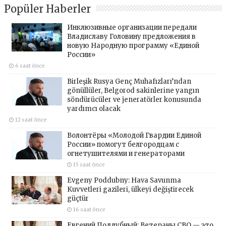
Popüler Haberler
Инклюзивные организации передали
Владиславу Головину предложения в
новую Народную программу «Единой
России»
6 saat önce
Birleşik Rusya Genç Muhafızları’ndan
gönüllüler, Belgorod sakinlerine yangın
söndürücüler ve jeneratörler konusunda
yardımcı olacak
12 saat önce
Волонтёры «Молодой Гвардии Единой
России» помогут белгородцам с
огнетушителями и генераторами
15 saat önce
Evgeny Poddubny: Hava Savunma
Kuvvetleri gazileri, ülkeyi değiştirecek
güçtür
16 saat önce
Евгений Поддубный: Ветераны СВО — это