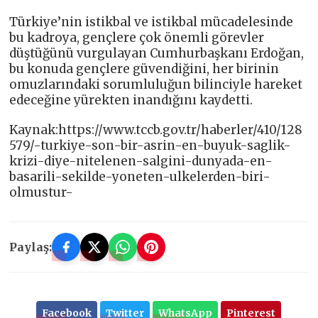
Türkiye’nin istikbal ve istikbal mücadelesinde
bu kadroya, gençlere çok önemli görevler
düştüğünü vurgulayan Cumhurbaşkanı Erdoğan,
bu konuda gençlere güvendiğini, her birinin
omuzlarındaki sorumluluğun bilinciyle hareket
edeceğine yürekten inandığını kaydetti.
Kaynak:https://www.tccb.gov.tr/haberler/410/128
579/-turkiye-son-bir-asrin-en-buyuk-saglik-
krizi-diye-nitelenen-salgini-dunyada-en-
basarili-sekilde-yoneten-ulkelerden-biri-
olmustur-
Paylaş:
Facebook
Twitter
WhatsApp
Pinterest