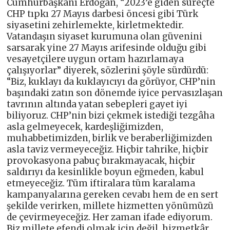
Cumhurbaşkanı Erdoğan, “2023’e giden süreçte
CHP tıpkı 27 Mayıs darbesi öncesi gibi Türk
siyasetini zehirlemekte, kirletmektedir.
Vatandaşın siyaset kurumuna olan güvenini
sarsarak yine 27 Mayıs arifesinde olduğu gibi
vesayetçilere uygun ortam hazırlamaya
çalışıyorlar” diyerek, sözlerini şöyle sürdürdü:
“Biz, kuklayı da kuklayıcıyı da görüyor, CHP’nin
başındaki zatın son dönemde iyice pervasızlaşan
tavrının altında yatan sebepleri gayet iyi
biliyoruz. CHP’nin bizi çekmek istediği tezgâha
asla gelmeyecek, kardeşliğimizden,
muhabbetimizden, birlik ve beraberliğimizden
asla taviz vermeyeceğiz. Hiçbir tahrike, hiçbir
provokasyona pabuç bırakmayacak, hiçbir
saldırıyı da kesinlikle boyun eğmeden, kabul
etmeyeceğiz. Tüm iftiralara tüm karalama
kampanyalarına gereken cevabı hem de en sert
şekilde verirken, millete hizmetten yönümüzü
de çevirmeyeceğiz. Her zaman ifade ediyorum.
Biz millete efendi olmak için değil, hizmetkâr