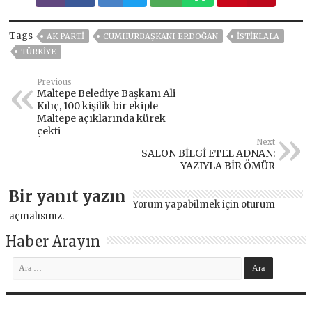
Tags
AK PARTİ
CUMHURBAŞKANI ERDOĞAN
ISTIKLALA
TÜRKİYE
Previous
Maltepe Belediye Başkanı Ali
Kılıç, 100 kişilik bir ekiple
Maltepe açıklarında kürek
çekti
Next
SALON BİLGİ ETEL ADNAN:
YAZIYLA BİR ÖMÜR
Bir yanıt yazın
Yorum yapabilmek için
oturum
açmalısınız
.
Haber Arayın