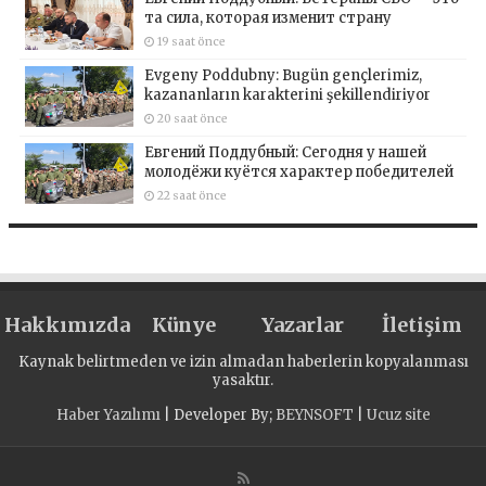
та сила, которая изменит страну
19 saat önce
Evgeny Poddubny: Bugün gençlerimiz,
kazananların karakterini şekillendiriyor
20 saat önce
Евгений Поддубный: Сегодня у нашей
молодёжи куётся характер победителей
22 saat önce
Hakkımızda
Künye
Yazarlar
İletişim
Kaynak belirtmeden ve izin almadan haberlerin kopyalanması
yasaktır.
Haber Yazılımı
| Developer By;
BEYNSOFT
|
Ucuz site