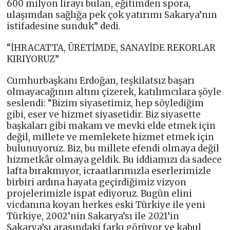
600 milyon lirayı bulan, eğitimden spora,
ulaşımdan sağlığa pek çok yatırımı Sakarya’nın
istifadesine sunduk” dedi.
“İHRACATTA, ÜRETİMDE, SANAYİDE REKORLAR
KIRIYORUZ”
Cumhurbaşkanı Erdoğan, teşkilatsız başarı
olmayacağının altını çizerek, katılımcılara şöyle
seslendi: “Bizim siyasetimiz, hep söylediğim
gibi, eser ve hizmet siyasetidir. Biz siyasette
başkaları gibi makam ve mevki elde etmek için
değil, millete ve memlekete hizmet etmek için
bulunuyoruz. Biz, bu millete efendi olmaya değil
hizmetkâr olmaya geldik. Bu iddiamızı da sadece
lafta bırakmıyor, icraatlarımızla eserlerimizle
birbiri ardına hayata geçirdiğimiz vizyon
projelerimizle ispat ediyoruz. Bugün elini
vicdanına koyan herkes eski Türkiye ile yeni
Türkiye, 2002’nin Sakarya’sı ile 2021’in
Sakarya’sı arasındaki farkı görüyor ve kabul