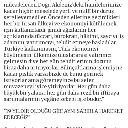
mücadeleden Doğu Akdeniz’deki hamlelerimize
kadar hiçbir meselede yerli ve millî bir duruş
sergileyemediler. Önceden ellerine geçirdikleri
her bir fırsatı ülkeyi ve ekonomiyi kötülemek
için kullanırlardı, şimdi ağızlarını her
açtıklarında tüccarı, bürokratı, hâkimi, savcıyı, iş
adamını, yatırımcıyı, tehdit etmeye başladılar.
Türkiye kalkınmasın, Türk ekonomisi
büyümesin, ülkemize uluslararası yatırımcı
gelmesin diye her gün tehditlerinin dozunu
biraz daha artırıyorlar. Bilinçaltlarına işlemiş ne
kadar pislik varsa bizde de bunu görmek
istiyorlar ama göremeyince bu sefer
muvazeneyi iyice yitiriyorlar. Her gün daha
büyük bir yalana, her gün daha rezil bir iftiraya
sarılmalarının yegâne sebebi işte budur.”
“19 YILDIR OLDUĞU GİBİ AYNI SABIRLA HAREKET
EDECEĞİZ”