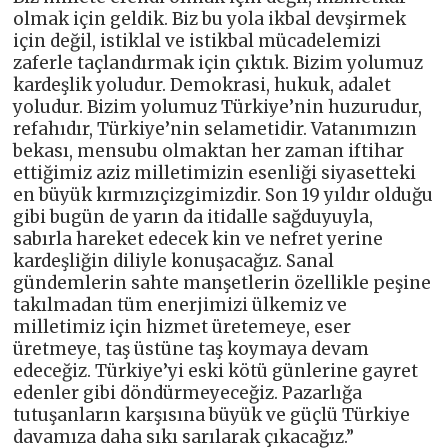
olmak için geldik. Biz bu yola ikbal devşirmek
için değil, istiklal ve istikbal mücadelemizi
zaferle taçlandırmak için çıktık. Bizim yolumuz
kardeşlik yoludur. Demokrasi, hukuk, adalet
yoludur. Bizim yolumuz Türkiye’nin huzurudur,
refahıdır, Türkiye’nin selametidir. Vatanımızın
bekası, mensubu olmaktan her zaman iftihar
ettiğimiz aziz milletimizin esenliği siyasetteki
en büyük kırmızıçizgimizdir. Son 19 yıldır olduğu
gibi bugün de yarın da itidalle sağduyuyla,
sabırla hareket edecek kin ve nefret yerine
kardeşliğin diliyle konuşacağız. Sanal
gündemlerin sahte manşetlerin özellikle peşine
takılmadan tüm enerjimizi ülkemiz ve
milletimiz için hizmet üretemeye, eser
üretmeye, taş üstüne taş koymaya devam
edeceğiz. Türkiye’yi eski kötü günlerine gayret
edenler gibi döndürmeyeceğiz. Pazarlığa
tutuşanların karşısına büyük ve güçlü Türkiye
davamıza daha sıkı sarılarak çıkacağız.”