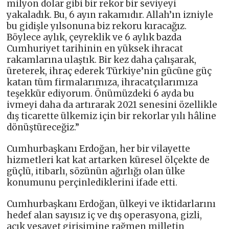
milyon dolar gibi bir rekor bir seviyeyi
yakaladık. Bu, 6 ayın rakamıdır. Allah’ın izniyle
bu gidişle yılsonuna biz rekoru kıracağız.
Böylece aylık, çeyreklik ve 6 aylık bazda
Cumhuriyet tarihinin en yüksek ihracat
rakamlarına ulaştık. Bir kez daha çalışarak,
üreterek, ihraç ederek Türkiye’nin gücüne güç
katan tüm firmalarımıza, ihracatçılarımıza
teşekkür ediyorum. Önümüzdeki 6 ayda bu
ivmeyi daha da artırarak 2021 senesini özellikle
dış ticarette ülkemiz için bir rekorlar yılı hâline
dönüştüreceğiz.”
Cumhurbaşkanı Erdoğan, her bir vilayette
hizmetleri kat kat artarken küresel ölçekte de
güçlü, itibarlı, sözünün ağırlığı olan ülke
konumunu perçinlediklerini ifade etti.
Cumhurbaşkanı Erdoğan, ülkeyi ve iktidarlarını
hedef alan sayısız iç ve dış operasyona, gizli,
açık vesayet girişimine rağmen milletin