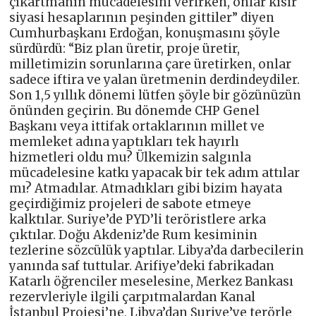
çıkartmanın mücadelesini verirken, onlar kısır
siyasi hesaplarının peşinden gittiler” diyen
Cumhurbaşkanı Erdoğan, konuşmasını şöyle
sürdürdü: “Biz plan üretir, proje üretir,
milletimizin sorunlarına çare üretirken, onlar
sadece iftira ve yalan üretmenin derdindeydiler.
Son 1,5 yıllık dönemi lütfen şöyle bir gözünüzün
önünden geçirin. Bu dönemde CHP Genel
Başkanı veya ittifak ortaklarının millet ve
memleket adına yaptıkları tek hayırlı
hizmetleri oldu mu? Ülkemizin salgınla
mücadelesine katkı yapacak bir tek adım attılar
mı? Atmadılar. Atmadıkları gibi bizim hayata
geçirdiğimiz projeleri de sabote etmeye
kalktılar. Suriye’de PYD’li teröristlere arka
çıktılar. Doğu Akdeniz’de Rum kesiminin
tezlerine sözcülük yaptılar. Libya’da darbecilerin
yanında saf tuttular. Arifiye’deki fabrikadan
Katarlı öğrenciler meselesine, Merkez Bankası
rezervleriyle ilgili çarpıtmalardan Kanal
İstanbul Projesi’ne, Libya’dan Suriye’ye terörle