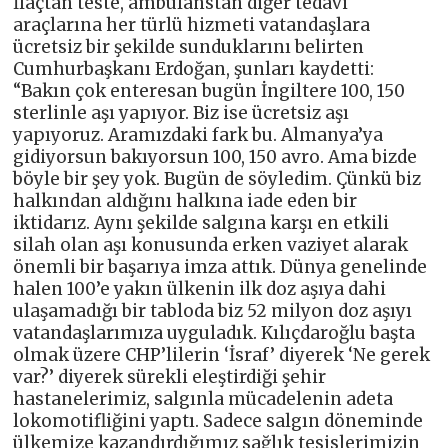
İlaçtan teste, ambulanstan diğer tedavi
araçlarına her türlü hizmeti vatandaşlara
ücretsiz bir şekilde sunduklarını belirten
Cumhurbaşkanı Erdoğan, şunları kaydetti:
“Bakın çok enteresan bugün İngiltere 100, 150
sterlinle aşı yapıyor. Biz ise ücretsiz aşı
yapıyoruz. Aramızdaki fark bu. Almanya’ya
gidiyorsun bakıyorsun 100, 150 avro. Ama bizde
böyle bir şey yok. Bugün de söyledim. Çünkü biz
halkından aldığını halkına iade eden bir
iktidarız. Aynı şekilde salgına karşı en etkili
silah olan aşı konusunda erken vaziyet alarak
önemli bir başarıya imza attık. Dünya genelinde
halen 100’e yakın ülkenin ilk doz aşıya dahi
ulaşamadığı bir tabloda biz 52 milyon doz aşıyı
vatandaşlarımıza uyguladık. Kılıçdaroğlu başta
olmak üzere CHP’lilerin ‘İsraf’ diyerek ‘Ne gerek
var?’ diyerek sürekli eleştirdiği şehir
hastanelerimiz, salgınla mücadelenin adeta
lokomotifliğini yaptı. Sadece salgın döneminde
ülkemize kazandırdığımız sağlık tesislerimizin