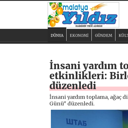
DÜNYA
EKONOMİ
GÜNDEM
KÜL
İnsani yardım t
etkinlikleri: Bi
düzenledi
İnsani yardım toplama, ağaç di
Günü" düzenledi.