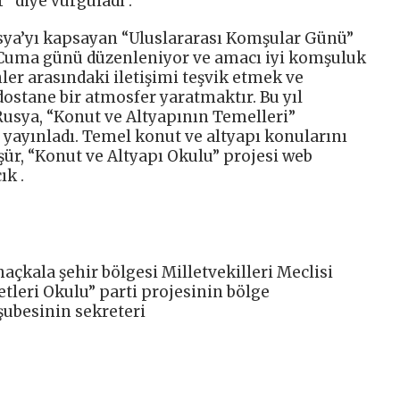
 diye vurguladı .
sya’yı kapsayan “Uluslararası Komşular Günü”
Cuma günü düzenleniyor ve amacı iyi komşuluk
nler arasındaki iletişimi teşvik etmek ve
ostane bir atmosfer yaratmaktır. Bu yıl
Rusya, “Konut ve Altyapının Temelleri”
yayınladı. Temel konut ve altyapı konularını
oşür, “Konut ve Altyapı Okulu” projesi web
ık .
açkala şehir bölgesi Milletvekilleri Meclisi
leri Okulu” parti projesinin bölge
 şubesinin sekreteri