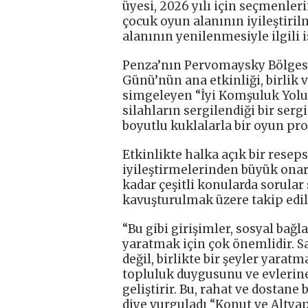
üyesi, 2026 yılı için seçmenle
çocuk oyun alanının iyileştiril
alanının yenilenmesiyle ilgili is
Penza’nın Pervomaysky Bölges
Günü’nün ana etkinliği, birlik 
simgeleyen “İyi Komşuluk Yolu”
silahların sergilendiği bir serg
boyutlu kuklalarla bir oyun pro
Etkinlikte halka açık bir resep
iyileştirmelerinden büyük onar
kadar çeşitli konularda sorular
kavuşturulmak üzere takip edil
“Bu gibi girişimler, sosyal bağ
yaratmak için çok önemlidir. S
değil, birlikte bir şeyler yarat
topluluk duygusunu ve evlerine
geliştirir. Bu, rahat ve dostan
diye vurguladı “Konut ve Altya