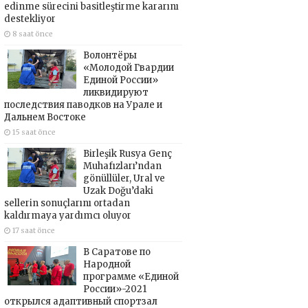
edinme sürecini basitleştirme kararını
destekliyor
8 saat önce
Волонтёры
«Молодой Гвардии
Единой России»
ликвидируют
последствия паводков на Урале и
Дальнем Востоке
15 saat önce
Birleşik Rusya Genç
Muhafızları’ndan
gönüllüler, Ural ve
Uzak Doğu’daki
sellerin sonuçlarını ortadan
kaldırmaya yardımcı oluyor
17 saat önce
В Саратове по
Народной
программе «Единой
России»-2021
открылся адаптивный спортзал