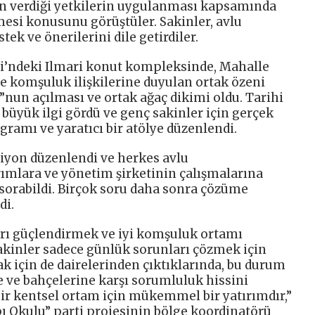
rin verdiği yetkilerin uygulanması kapsamında
mesi konusunu görüştüler. Sakinler, avlu
tek ve önerilerini dile getirdiler.
i’ndeki Ilmari konut kompleksinde, Mahalle
ve komşuluk ilişkilerine duyulan ortak özeni
nun açılması ve ortak ağaç dikimi oldu. Tarihi
i büyük ilgi gördü ve genç sakinler için gerçek
gramı ve yaratıcı bir atölye düzenlendi.
siyon düzenlendi ve herkes avlu
ımlara ve yönetim şirketinin çalışmalarına
 sorabildi. Birçok soru daha sonra çözüme
di.
ları güçlendirmek ve iyi komşuluk ortamı
akinler sadece günlük sorunları çözmek için
mak için de dairelerinden çıktıklarında, bu durum
 ve bahçelerine karşı sorumluluk hissini
e bir kentsel ortam için mükemmel bir yatırımdır,”
pı Okulu” parti projesinin bölge koordinatörü