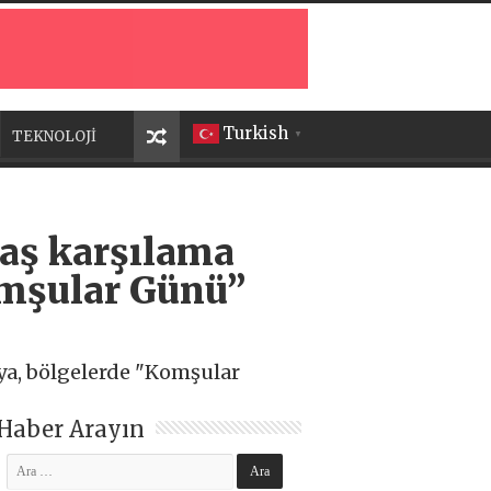
Turkish
TEKNOLOJİ
▼
daş karşılama
Komşular Günü”
sya, bölgelerde "Komşular
Haber Arayın