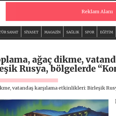
Reklam Alanı
TÜR SANAT
SİYASET
MAGAZİN
SAĞLIK
SPOR
EĞİTİM
oplama, ağaç dikme, vatan
rleşik Rusya, bölgelerde “
kme, vatandaş karşılama etkinlikleri: Birleşik Ru