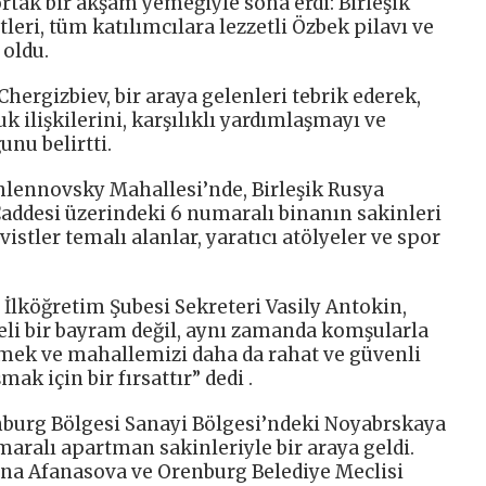
ortak bir akşam yemeğiyle sona erdi: Birleşik
leri, tüm katılımcılara lezzetli Özbek pilavı ve
oldu.
hergizbiev, bir araya gelenleri tebrik ederek,
ilişkilerini, karşılıklı yardımlaşmayı ve
nu belirtti.
lennovsky Mahallesi’nde, Birleşik Rusya
ddesi üzerindeki 6 numaralı binanın sakinleri
vistler temalı alanlar, yaratıcı atölyeler ve spor
lköğretim Şubesi Sekreteri Vasily Antokin,
li bir bayram değil, aynı zamanda komşularla
nmek ve mahallemizi daha da rahat ve güvenli
mak için bir fırsattır” dedi .
renburg Bölgesi Sanayi Bölgesi’ndeki Noyabrskaya
aralı apartman sakinleriyle bir araya geldi.
ena Afanasova ve Orenburg Belediye Meclisi