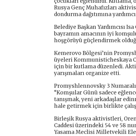
çocukları eğlendirdi. Kutlama, 
Rusya Genç Muhafızları aktivist
dondurma dağıtımına yardımcı 
Belediye Başkan Yardımcısı Isa C
bayramın amacının iyi komşuluk 
hoşgörüyü güçlendirmek olduğu
Kemerovo Bölgesi’nin Promysh
üyeleri Kommunisticheskaya Ca
için bir kutlama düzenledi. Akti
yarışmaları organize etti.
Promyshlennovsky 3 Numaralı İ
“Komşular Günü sadece eğlence
tanışmak, yeni arkadaşlar edi
hale getirmek için birlikte çalış
Birleşik Rusya aktivistleri, O
Caddesi üzerindeki 54 ve 58 num
Yasama Meclisi Milletvekili El