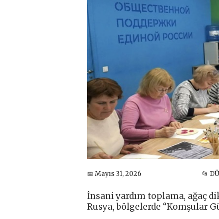
📅 Mayıs 31, 2026
📂 D
İnsani yardım toplama, ağaç dik
Rusya, bölgelerde “Komşular G