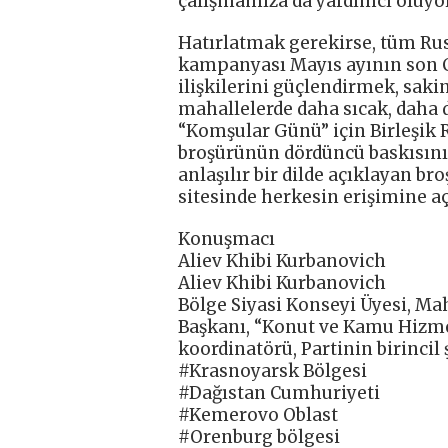
çalışmamıza da yardımcı oluyor”
Hatırlatmak gerekirse, tüm Ru
kampanyası Mayıs ayının son 
ilişkilerini güçlendirmek, saki
mahallelerde daha sıcak, daha d
“Komşular Günü” için Birleşik 
broşürünün dördüncü baskısını 
anlaşılır bir dilde açıklayan br
sitesinde herkesin erişimine aç
Konuşmacı
Aliev Khibi Kurbanovich
Aliev Khibi Kurbanovich
Bölge Siyasi Konseyi Üyesi, Mah
Başkanı, “Konut ve Kamu Hizmet
koordinatörü, Partinin birincil
#Krasnoyarsk Bölgesi
#Dağıstan Cumhuriyeti
#Kemerovo Oblast
#Orenburg bölgesi