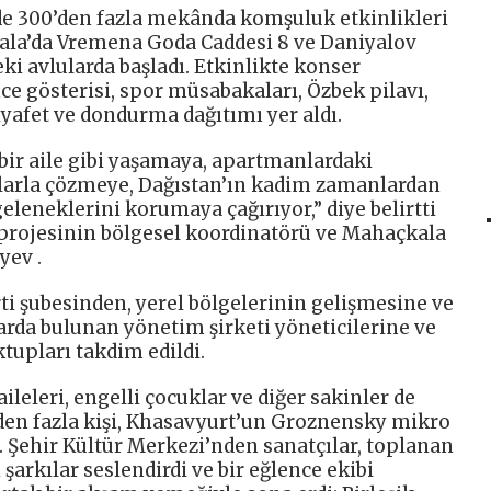
e 300’den fazla mekânda komşuluk etkinlikleri
kala’da Vremena Goda Caddesi 8 ve Daniyalov
ki avlularda başladı. Etkinlikte konser
ce gösterisi, spor müsabakaları, Özbek pilavı,
iyafet ve dondurma dağıtımı yer aldı.
bir aile gibi yaşamaya, apartmanlardaki
balarla çözmeye, Dağıstan’ın kadim zamanlardan
eleneklerini korumaya çağırıyor,” diye belirtti
 projesinin bölgesel koordinatörü ve Mahaçkala
yev .
i şubesinden, yerel bölgelerinin gelişmesine ve
arda bulunan yönetim şirketi yöneticilerine ve
tupları takdim edildi.
ileleri, engelli çocuklar ve diğer sakinler de
den fazla kişi, Khasavyurt’un Groznensky mikro
. Şehir Kültür Merkezi’nden sanatçılar, toplanan
 şarkılar seslendirdi ve bir eğlence ekibi