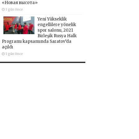
«Новая высота»
1 gün önce
Yeni Yükseklik
engellilere yönelik
spor salonu, 2021
Birleşik Rusya Halk
Programı kapsamında Saratov’da
açıldı
1 gün önce