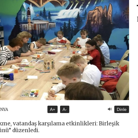
🔊
ÜNYA
A+
A-
Dinle
me, vatandaş karşılama etkinlikleri: Birleşik
ünü” düzenledi.