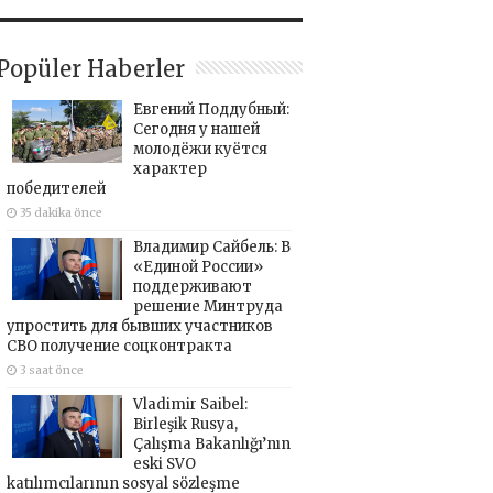
Popüler Haberler
Евгений Поддубный:
Сегодня у нашей
молодёжи куётся
характер
победителей
35 dakika önce
Владимир Сайбель: В
«Единой России»
поддерживают
решение Минтруда
упростить для бывших участников
СВО получение соцконтракта
3 saat önce
Vladimir Saibel:
Birleşik Rusya,
Çalışma Bakanlığı’nın
eski SVO
katılımcılarının sosyal sözleşme