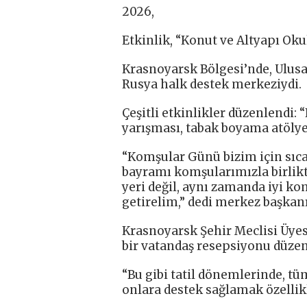
2026,
Etkinlik, “Konut ve Altyapı Okul
Krasnoyarsk Bölgesi’nde, Ulusal
Rusya halk destek merkeziydi.
Çeşitli etkinlikler düzenlendi: “
yarışması, tabak boyama atöly
“Komşular Günü bizim için sıcak
bayramı komşularımızla birlikt
yeri değil, aynı zamanda iyi ko
getirelim,” dedi merkez başka
Krasnoyarsk Şehir Meclisi Üyes
bir vatandaş resepsiyonu düzen
“Bu gibi tatil dönemlerinde, tü
onlara destek sağlamak özellikl