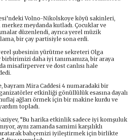
si’ndeki Volno-Nikolskoye köyü sakinleri,
 merkez meydanda kutladı. Çocuklar ve
ışmalar düzenlendi, ayrıca yerel müzik
lama, bir çay partisiyle sona erdi.
yerel şubesinin yürütme sekreteri Olga
r birbirimizi daha iyi tanımamıza, bir araya
 misafirperver ve dost canlısı hale
edi.
e, bayram Mira Caddesi 4 numaradaki bir
anizatörler etkinliği gönüllülük esasına dayalı
uflaj ağları örmek için bir makine kurdu ve
yardım topladı.
 Gaziyev, “Bu harika etkinlik sadece iyi komşuluk
lmıyor, aynı zamanda samimi karşılıklı
ratarak bahçemizi iyileştirmek için birlikte