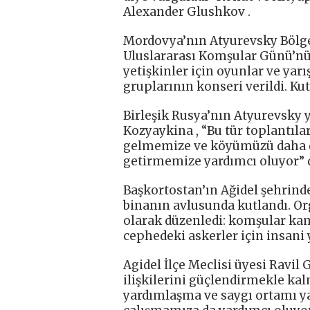
Alexander Glushkov .
Mordovya’nın Atyurevsky Bölge
Uluslararası Komşular Günü’nü
yetişkinler için oyunlar ve yar
gruplarının konseri verildi. Kut
Birleşik Rusya’nın Atyurevsky 
Kozyaykina , “Bu tür toplantıla
gelmemize ve köyümüzü daha da
getirmemize yardımcı oluyor” d
Başkortostan’ın Ağidel şehrind
binanın avlusunda kutlandı. Org
olarak düzenledi: komşular kam
cephedeki askerler için insani 
Agidel İlçe Meclisi üyesi Ravil
ilişkilerini güçlendirmekle ka
yardımlaşma ve saygı ortamı ya