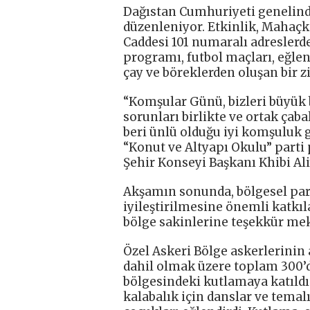
Dağıstan Cumhuriyeti genelind
düzenleniyor. Etkinlik, Mahaç
Caddesi 101 numaralı adreslerde
programı, futbol maçları, eğlen
çay ve böreklerden oluşan bir z
“Komşular Günü, bizleri büyük 
sorunları birlikte ve ortak ça
beri ünlü olduğu iyi komşuluk g
“Konut ve Altyapı Okulu” parti
Şehir Konseyi Başkanı Khibi Ali
Akşamın sonunda, bölgesel part
iyileştirilmesine önemli katkıl
bölge sakinlerine teşekkür mek
Özel Askeri Bölge askerlerinin a
dahil olmak üzere toplam 300’
bölgesindeki kutlamaya katıldı
kalabalık için danslar ve temalı