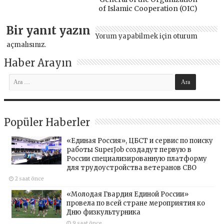
of Islamic Cooperation (OIC)
Bir yanıt yazın
Yorum yapabilmek için
oturum
açmalısınız
.
Haber Arayın
Popüler Haberler
«Единая Россия», ЦБСТ и сервис по поиску
работы SuperJob создадут первую в
России специализированную платформу
для трудоустройства ветеранов СВО
2 saat önce
«Молодая Гвардия Единой России»
провела по всей стране мероприятия ко
Дню физкультурника
9 saat önce