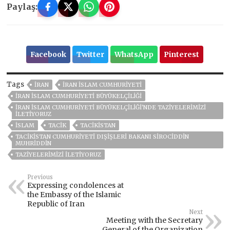
Paylaş:
Facebook
Twitter
WhatsApp
Pinterest
Tags
IRAN
İRAN İSLAM CUMHURIYETI
İRAN İSLAM CUMHURIYETI BÜYÜKELÇILIĞI
İRAN İSLAM CUMHURIYETI BÜYÜKELÇILIĞI'NDE TAZIYELERIMIZI
ILETIYORUZ
İSLAM
TACİK
TACİKİSTAN
TACIKISTAN CUMHURIYETI DIŞIŞLERI BAKANI SIROCIDDIN
MUHRIDDIN
TAZIYELERIMIZI ILETIYORUZ
Previous
Expressing condolences at
the Embassy of the Islamic
Republic of Iran
Next
Meeting with the Secretary
General of the Organization