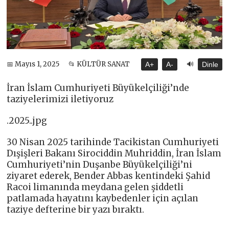
🔊
📅 Mayıs 1, 2025
📂 KÜLTÜR SANAT
A+
A-
Dinle
İran İslam Cumhuriyeti Büyükelçiliği’nde
taziyelerimizi iletiyoruz
.2025..jpg
30 Nisan 2025 tarihinde Tacikistan Cumhuriyeti
Dışişleri Bakanı Sirociddin Muhriddin, İran İslam
Cumhuriyeti’nin Duşanbe Büyükelçiliği’ni
ziyaret ederek, Bender Abbas kentindeki Şahid
Racoi limanında meydana gelen şiddetli
patlamada hayatını kaybedenler için açılan
taziye defterine bir yazı bıraktı.