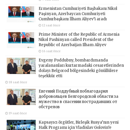
Ermenistan Cumhuriyeti Başbakanı Nikol
Paşinyan, Azerbaycan Cumhuriyeti
Cumhurbaşkanı İlham Aliyev’i aradı
12 saat önce
Prime Minister of the Republic of Armenia
Nikol Pashinyan called President of the
Republic of Azerbaijan Ilham Aliyev
16 saat önce
Evgeny Poddubny, bombardımanda
yaralananları kurtarmadaki cesaretlerinden
dolayı Belgorod bölgesindeki gönüllülere
teşekkür etti
18 saat önce
Евгений Поддубный поблагодарил
добровольцев Белгородской области за
мужество в спасении пострадавших от
обстрелов
19 saat önce
Kapsayıcı örgütler, Birleşik Rusya’nın yeni
Halk Programı için Vladislav Golovin’e