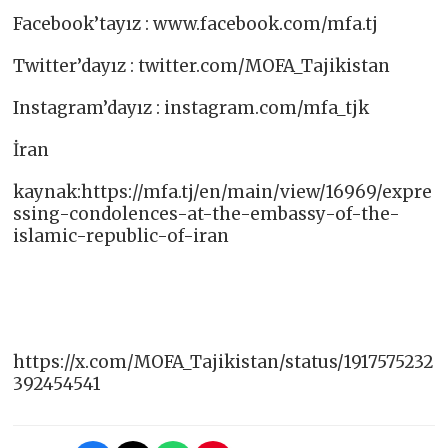
Facebook’tayız : www.facebook.com/mfa.tj​
Twitter’dayız : twitter.com/MOFA_Tajikistan​
Instagram’dayız : instagram.com/mfa_tjk​
İran
kaynak:https://mfa.tj/en/main/view/16969/expre
ssing-condolences-at-the-embassy-of-the-
islamic-republic-of-iran
https://x.com/MOFA_Tajikistan/status/1917575232
392454541