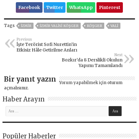
Facebook
Twitter
WhatsApp
Pinterest
Tags
İZMIR
İZMIR VALISI KÖŞGER
KÖŞGER
VALİ
Previous
İşte Terörist Sofi Nurettin’in
Etkisiz Hâle Getirilme Anları
Next
Bozkır’da 8 Derslikli Okulun
Yapımı Tamamlandı
Bir yanıt yazın
Yorum yapabilmek için
oturum
açmalısınız
.
Haber Arayın
Popüler Haberler