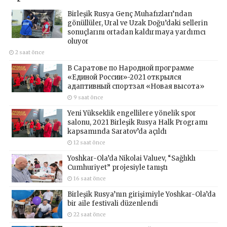
Birleşik Rusya Genç Muhafızları’ndan
gönüllüler, Ural ve Uzak Doğu’daki sellerin
sonuçlarını ortadan kaldırmaya yardımcı
oluyor
2 saat önce
В Саратове по Народной программе
«Единой России»-2021 открылся
адаптивный спортзал «Новая высота»
9 saat önce
Yeni Yükseklik engellilere yönelik spor
salonu, 2021 Birleşik Rusya Halk Programı
kapsamında Saratov’da açıldı
12 saat önce
Yoshkar-Ola’da Nikolai Valuev, “Sağlıklı
Cumhuriyet” projesiyle tanıştı
16 saat önce
Birleşik Rusya’nın girişimiyle Yoshkar-Ola’da
bir aile festivali düzenlendi
22 saat önce