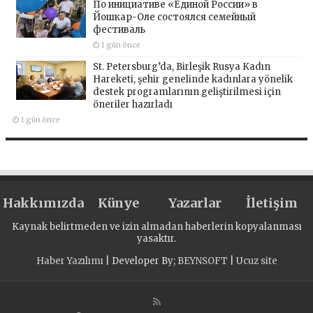
По инициативе «Единой России» в
Йошкар-Оле состоялся семейный
фестиваль
1 gün önce
St. Petersburg’da, Birleşik Rusya Kadın
Hareketi, şehir genelinde kadınlara yönelik
destek programlarının geliştirilmesi için
öneriler hazırladı
1 gün önce
Hakkımızda
Künye
Yazarlar
İletişim
Kaynak belirtmeden ve izin almadan haberlerin kopyalanması
yasaktır.
Haber Yazılımı
| Developer By;
BEYNSOFT
|
Ucuz site