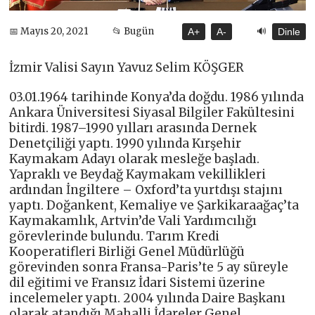
🔊
📅 Mayıs 20, 2021
📂 Bugün
A+
A-
Dinle
İzmir Valisi Sayın Yavuz Selim KÖŞGER
03.01.1964 tarihinde Konya’da doğdu. 1986 yılında
Ankara Üniversitesi Siyasal Bilgiler Fakültesini
bitirdi. 1987–1990 yılları arasında Dernek
Denetçiliği yaptı. 1990 yılında Kırşehir
Kaymakam Adayı olarak mesleğe başladı.
Yapraklı ve Beydağ Kaymakam vekillikleri
ardından İngiltere – Oxford’ta yurtdışı stajını
yaptı. Doğankent, Kemaliye ve Şarkikaraağaç’ta
Kaymakamlık, Artvin’de Vali Yardımcılığı
görevlerinde bulundu. Tarım Kredi
Kooperatifleri Birliği Genel Müdürlüğü
görevinden sonra Fransa-Paris’te 5 ay süreyle
dil eğitimi ve Fransız İdari Sistemi üzerine
incelemeler yaptı. 2004 yılında Daire Başkanı
olarak atandığı Mahalli İdareler Genel