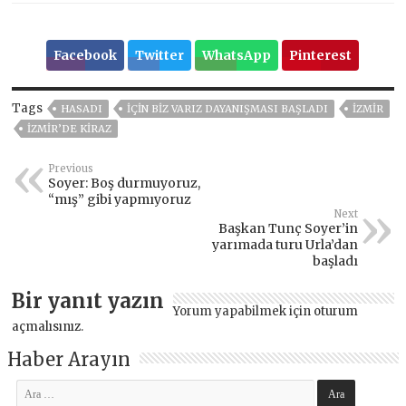
Facebook
Twitter
WhatsApp
Pinterest
Tags
HASADI
IÇIN BIZ VARIZ DAYANIŞMASI BAŞLADI
İZMIR
İZMIR’DE KIRAZ
Previous
Soyer: Boş durmuyoruz,
“mış” gibi yapmıyoruz
Next
Başkan Tunç Soyer’in
yarımada turu Urla’dan
başladı
Bir yanıt yazın
Yorum yapabilmek için
oturum
açmalısınız
.
Haber Arayın