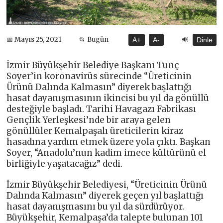
🔊
📅 Mayıs 25, 2021
📂 Bugün
A+
A-
Dinle
İzmir Büyükşehir Belediye Başkanı Tunç
Soyer’in koronavirüs sürecinde “Üreticinin
Ürünü Dalında Kalmasın” diyerek başlattığı
hasat dayanışmasının ikincisi bu yıl da gönüllü
desteğiyle başladı. Tarihi Havagazı Fabrikası
Gençlik Yerleşkesi’nde bir araya gelen
gönüllüler Kemalpaşalı üreticilerin kiraz
hasadına yardım etmek üzere yola çıktı. Başkan
Soyer, “Anadolu’nun kadim imece kültürünü el
birliğiyle yaşatacağız” dedi.
İzmir Büyükşehir Belediyesi, “Üreticinin Ürünü
Dalında Kalmasın” diyerek geçen yıl başlattığı
hasat dayanışmasını bu yıl da sürdürüyor.
Büyükşehir, Kemalpaşa’da talepte bulunan 101