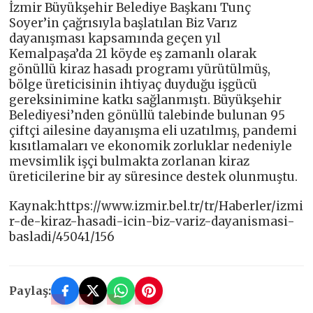
İzmir Büyükşehir Belediye Başkanı Tunç
Soyer’in çağrısıyla başlatılan Biz Varız
dayanışması kapsamında geçen yıl
Kemalpaşa’da 21 köyde eş zamanlı olarak
gönüllü kiraz hasadı programı yürütülmüş,
bölge üreticisinin ihtiyaç duyduğu işgücü
gereksinimine katkı sağlanmıştı. Büyükşehir
Belediyesi’nden gönüllü talebinde bulunan 95
çiftçi ailesine dayanışma eli uzatılmış, pandemi
kısıtlamaları ve ekonomik zorluklar nedeniyle
mevsimlik işçi bulmakta zorlanan kiraz
üreticilerine bir ay süresince destek olunmuştu.
Kaynak:https://www.izmir.bel.tr/tr/Haberler/izmi
r-de-kiraz-hasadi-icin-biz-variz-dayanismasi-
basladi/45041/156
Paylaş: