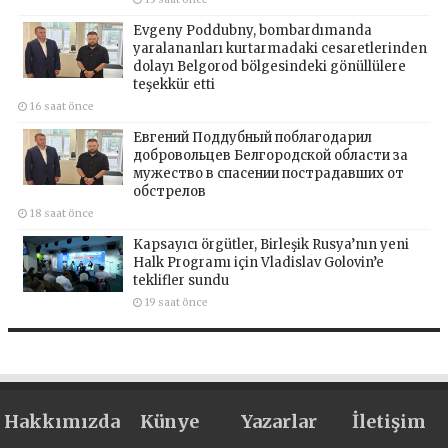
Evgeny Poddubny, bombardımanda
yaralananları kurtarmadaki cesaretlerinden
dolayı Belgorod bölgesindeki gönüllülere
teşekkür etti
16 saat önce
Евгений Поддубный поблагодарил
добровольцев Белгородской области за
мужество в спасении пострадавших от
обстрелов
18 saat önce
Kapsayıcı örgütler, Birleşik Rusya’nın yeni
Halk Programı için Vladislav Golovin’e
teklifler sundu
19 saat önce
Hakkımızda
Künye
Yazarlar
İletişim