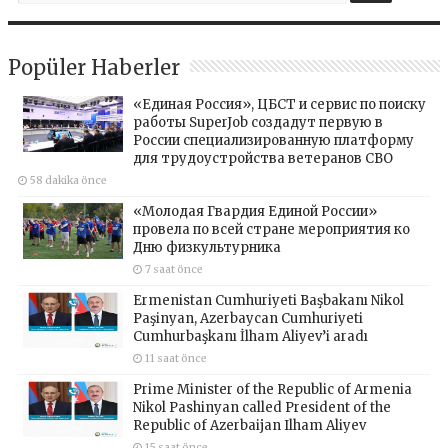
Popüler Haberler
«Единая Россия», ЦБСТ и сервис по поиску
работы SuperJob создадут первую в
России специализированную платформу
для трудоустройства ветеранов СВО
58 dakika önce
«Молодая Гвардия Единой России»
провела по всей стране мероприятия ко
Дню физкультурника
7 saat önce
Ermenistan Cumhuriyeti Başbakanı Nikol
Paşinyan, Azerbaycan Cumhuriyeti
Cumhurbaşkanı İlham Aliyev’i aradı
11 saat önce
Prime Minister of the Republic of Armenia
Nikol Pashinyan called President of the
Republic of Azerbaijan Ilham Aliyev
15 saat önce