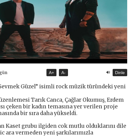
🔊
ugün
A+
A-
Dinle
Sevmek Güzel” isimli rock müzik türündeki yeni
 düzenlemesi Tarık Canca, Çağlar Okumuş, Erdem
cısı çeken bir kadın temasına yer verilen proje
masında bir sıra daha yükseldi.
an Kaset grubu ilgiden cok mutlu olduklarını dile
hic ara vermeden yeni şarkılarımızla