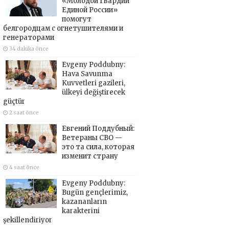
«Молодой Гвардии
Единой России»
помогут
белгородцам с огнетушителями и
генераторами
34 dakika önce
Evgeny Poddubny:
Hava Savunma
Kuvvetleri gazileri,
ülkeyi değiştirecek
güçtür
2 saat önce
Евгений Поддубный:
Ветераны СВО —
это та сила, которая
изменит страну
4 saat önce
Evgeny Poddubny:
Bugün gençlerimiz,
kazananların
karakterini
şekillendiriyor