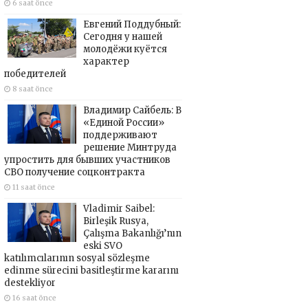
6 saat önce
Евгений Поддубный:
Сегодня у нашей
молодёжи куётся
характер
победителей
8 saat önce
Владимир Сайбель: В
«Единой России»
поддерживают
решение Минтруда
упростить для бывших участников
СВО получение соцконтракта
11 saat önce
Vladimir Saibel:
Birleşik Rusya,
Çalışma Bakanlığı’nın
eski SVO
katılımcılarının sosyal sözleşme
edinme sürecini basitleştirme kararını
destekliyor
16 saat önce