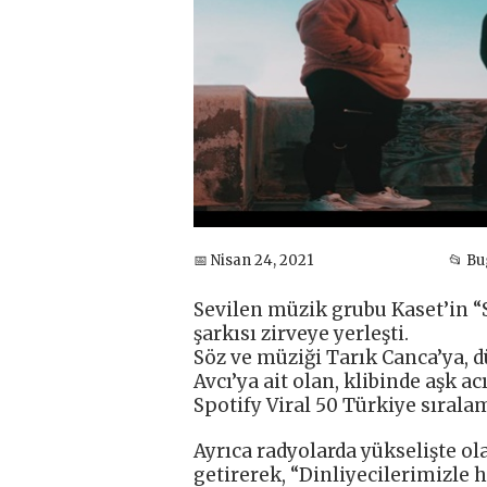
📅 Nisan 24, 2021
📂 B
Sevilen müzik grubu Kaset’in “
şarkısı zirveye yerleşti.
Söz ve müziği Tarık Canca’ya,
Avcı’ya ait olan, klibinde aşk a
Spotify Viral 50 Türkiye sırala
Ayrıca radyolarda yükselişte ol
getirerek, “Dinliyecilerimizle 