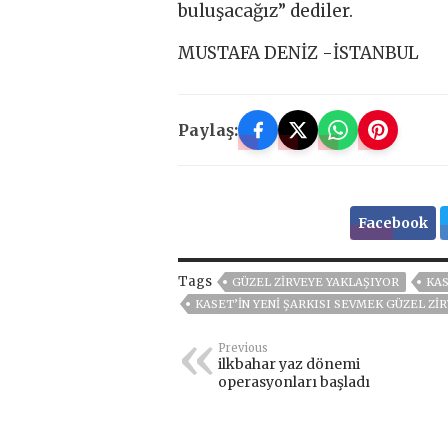
buluşacağız” dediler.
MUSTAFA DENİZ -İSTANBUL
Paylaş:
Facebook
Tags
GÜZEL ZIRVEYE YAKLAŞIYOR
KAS
KASET’IN YENI ŞARKISI SEVMEK GÜZEL ZI
Previous
ilkbahar yaz dönemi
operasyonları başladı