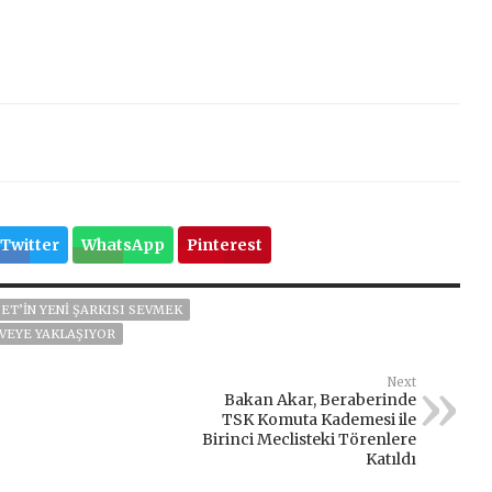
Twitter
WhatsApp
Pinterest
ET’IN YENI ŞARKISI SEVMEK
RVEYE YAKLAŞIYOR
Next
Bakan Akar, Beraberinde
TSK Komuta Kademesi ile
Birinci Meclisteki Törenlere
Katıldı