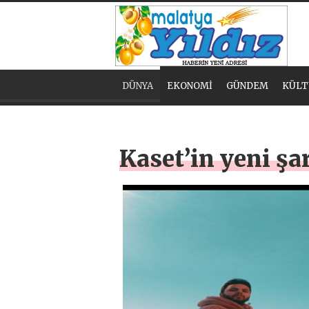
DÜNYA
EKONOMİ
GÜNDEM
KÜLT
Kaset’in yeni şa