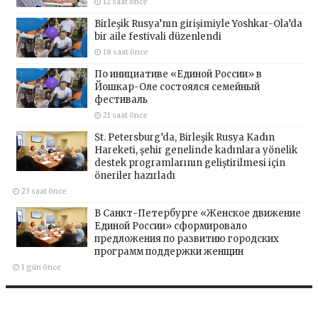
12 saat önce
Birleşik Rusya’nın girişimiyle Yoshkar-Ola’da
bir aile festivali düzenlendi
18 saat önce
По инициативе «Единой России» в
Йошкар-Оле состоялся семейный
фестиваль
21 saat önce
St. Petersburg’da, Birleşik Rusya Kadın
Hareketi, şehir genelinde kadınlara yönelik
destek programlarının geliştirilmesi için
öneriler hazırladı
23 saat önce
В Санкт-Петербурге «Женское движение
Единой России» сформировало
предложения по развитию городских
программ поддержки женщин
1 gün önce