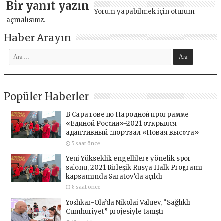
Bir yanıt yazın
Yorum yapabilmek için
oturum
açmalısınız
.
Haber Arayın
Popüler Haberler
В Саратове по Народной программе
«Единой России»-2021 открылся
адаптивный спортзал «Новая высота»
5 saat önce
Yeni Yükseklik engellilere yönelik spor
salonu, 2021 Birleşik Rusya Halk Programı
kapsamında Saratov’da açıldı
8 saat önce
Yoshkar-Ola’da Nikolai Valuev, “Sağlıklı
Cumhuriyet” projesiyle tanıştı