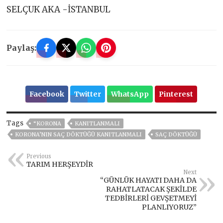
SELÇUK AKA -İSTANBUL
Paylaş:
Facebook
Twitter
WhatsApp
Pinterest
Tags
“KORONA
KANITLANMALI
KORONA’NIN SAÇ DÖKTÜĞÜ KANITLANMALI
SAÇ DÖKTÜĞÜ
Previous
TARIM HERŞEYDİR
Next
“GÜNLÜK HAYATI DAHA DA
RAHATLATACAK ŞEKİLDE
TEDBİRLERİ GEVŞETMEYİ
PLANLIYORUZ”