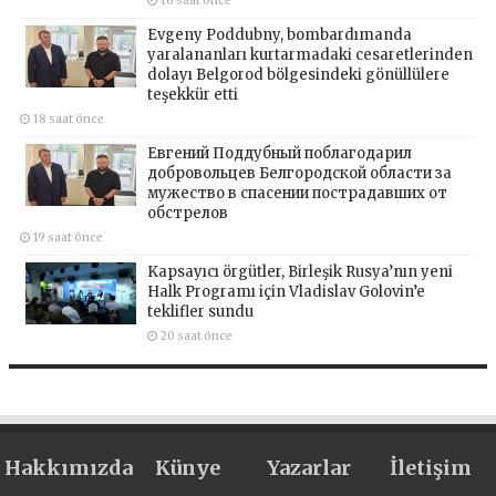
16 saat önce
Evgeny Poddubny, bombardımanda
yaralananları kurtarmadaki cesaretlerinden
dolayı Belgorod bölgesindeki gönüllülere
teşekkür etti
18 saat önce
Евгений Поддубный поблагодарил
добровольцев Белгородской области за
мужество в спасении пострадавших от
обстрелов
19 saat önce
Kapsayıcı örgütler, Birleşik Rusya’nın yeni
Halk Programı için Vladislav Golovin’e
teklifler sundu
20 saat önce
Hakkımızda
Künye
Yazarlar
İletişim