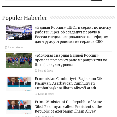
Popüler Haberler
«Единая Россия», ЦБСТ и сервис по поиску
работы SuperJob создадут первую в
России специализированную платформу
для трудоустройства ветеранов СВО
2 saat önce
«Молодая Гвардия Единой России»
провела по всей стране мероприятия ко
Дню физкультурника
9 saat önce
Ermenistan Cumhuriyeti Başbakanı Nikol
Paşinyan, Azerbaycan Cumhuriyeti
Cumhurbaşkanı İlham Aliyev’i aradı
12 saat önce
Prime Minister of the Republic of Armenia
Nikol Pashinyan called President of the
Republic of Azerbaijan Ilham Aliyev