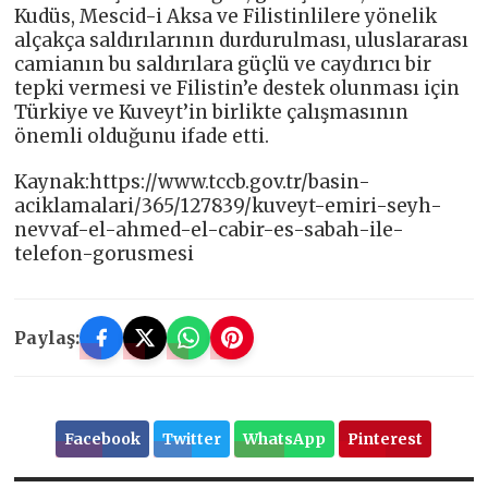
Kudüs, Mescid-i Aksa ve Filistinlilere yönelik
alçakça saldırılarının durdurulması, uluslararası
camianın bu saldırılara güçlü ve caydırıcı bir
tepki vermesi ve Filistin’e destek olunması için
Türkiye ve Kuveyt’in birlikte çalışmasının
önemli olduğunu ifade etti.
Kaynak:https://www.tccb.gov.tr/basin-
aciklamalari/365/127839/kuveyt-emiri-seyh-
nevvaf-el-ahmed-el-cabir-es-sabah-ile-
telefon-gorusmesi
Paylaş:
Facebook
Twitter
WhatsApp
Pinterest