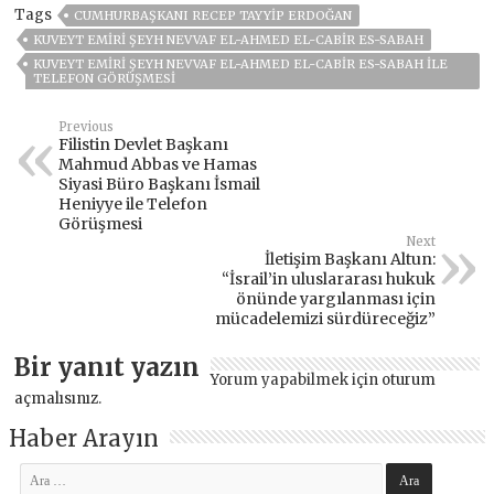
Tags
CUMHURBAŞKANI RECEP TAYYIP ERDOĞAN
KUVEYT EMIRI ŞEYH NEVVAF EL-AHMED EL-CABIR ES-SABAH
KUVEYT EMIRI ŞEYH NEVVAF EL-AHMED EL-CABIR ES-SABAH ILE
TELEFON GÖRÜŞMESI
Previous
Filistin Devlet Başkanı
Mahmud Abbas ve Hamas
Siyasi Büro Başkanı İsmail
Heniyye ile Telefon
Görüşmesi
Next
İletişim Başkanı Altun:
“İsrail’in uluslararası hukuk
önünde yargılanması için
mücadelemizi sürdüreceğiz”
Bir yanıt yazın
Yorum yapabilmek için
oturum
açmalısınız
.
Haber Arayın