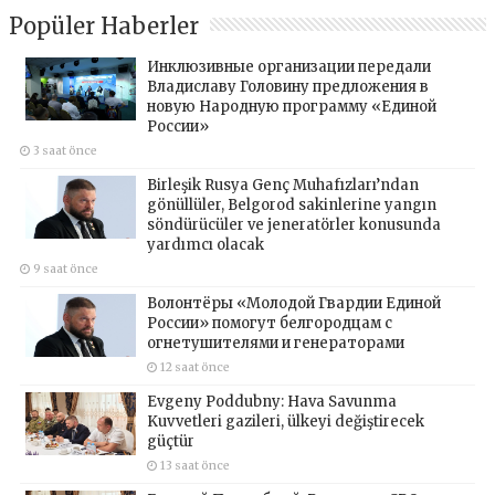
Popüler Haberler
Инклюзивные организации передали
Владиславу Головину предложения в
новую Народную программу «Единой
России»
3 saat önce
Birleşik Rusya Genç Muhafızları’ndan
gönüllüler, Belgorod sakinlerine yangın
söndürücüler ve jeneratörler konusunda
yardımcı olacak
9 saat önce
Волонтёры «Молодой Гвардии Единой
России» помогут белгородцам с
огнетушителями и генераторами
12 saat önce
Evgeny Poddubny: Hava Savunma
Kuvvetleri gazileri, ülkeyi değiştirecek
güçtür
13 saat önce