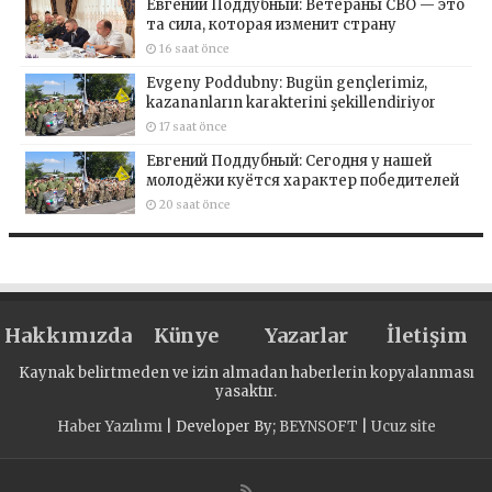
Евгений Поддубный: Ветераны СВО — это
та сила, которая изменит страну
16 saat önce
Evgeny Poddubny: Bugün gençlerimiz,
kazananların karakterini şekillendiriyor
17 saat önce
Евгений Поддубный: Сегодня у нашей
молодёжи куётся характер победителей
20 saat önce
Hakkımızda
Künye
Yazarlar
İletişim
Kaynak belirtmeden ve izin almadan haberlerin kopyalanması
yasaktır.
Haber Yazılımı
| Developer By;
BEYNSOFT
|
Ucuz site