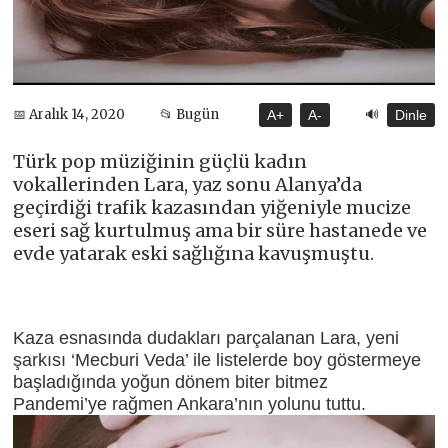
🔊
📅 Aralık 14, 2020
📂 Bugün
A+
A-
Dinle
Türk pop müziğinin güçlü kadın
vokallerinden Lara, yaz sonu Alanya’da
geçirdiği trafik kazasından yiğeniyle mucize
eseri sağ kurtulmuş ama bir süre hastanede ve
evde yatarak eski sağlığına kavuşmuştu.
Kaza esnasında dudakları parçalanan Lara, yeni
şarkısı ‘Mecburi Veda’ ile listelerde boy göstermeye
başladığında yoğun dönem biter bitmez
Pandemi’ye rağmen Ankara’nın yolunu tuttu.