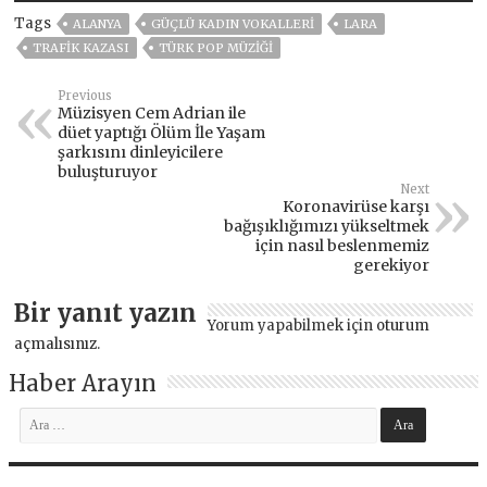
Tags
ALANYA
GÜÇLÜ KADIN VOKALLERI
LARA
TRAFIK KAZASI
TÜRK POP MÜZIĞI
Previous
Müzisyen Cem Adrian ile
düet yaptığı Ölüm İle Yaşam
şarkısını dinleyicilere
buluşturuyor
Next
Koronavirüse karşı
bağışıklığımızı yükseltmek
için nasıl beslenmemiz
gerekiyor
Bir yanıt yazın
Yorum yapabilmek için
oturum
açmalısınız
.
Haber Arayın