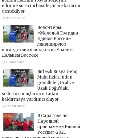
katılımcılarının sosyal sözleşme
edinme sürecini basitleştirme kararını
destekliyor
10 saat önce
Волонтёры
«Молодой Гвардии
Единой России»
ликвидируют
последствия паводков на Урале и
Дальнем Востоке
17 saat önce
Birleşik Rusya Genç
Muhafızları’ndan
gönüllüler, Ural ve
Uzak Doğu’daki
sellerin sonuçlarını ortadan
kaldırmaya yardımcı oluyor
19 saat önce
В Саратове по
Народной
программе «Единой
России»-2021
открылся адаптивный спортзал