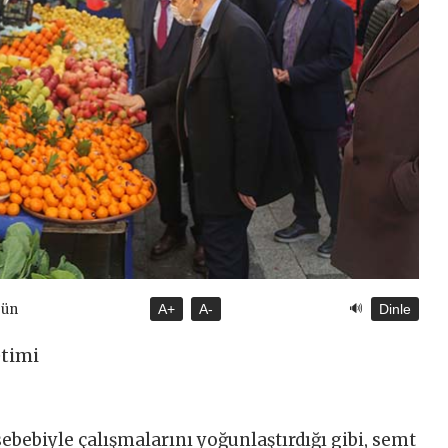
🔊
gün
A+
A-
Dinle
etimi
ebebiyle çalışmalarını yoğunlaştırdığı gibi, semt