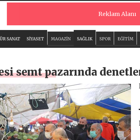
Reklam Alanı
ÜR SANAT
SİYASET
MAGAZİN
SAĞLIK
SPOR
EĞİTİM
esi semt pazarında denetle