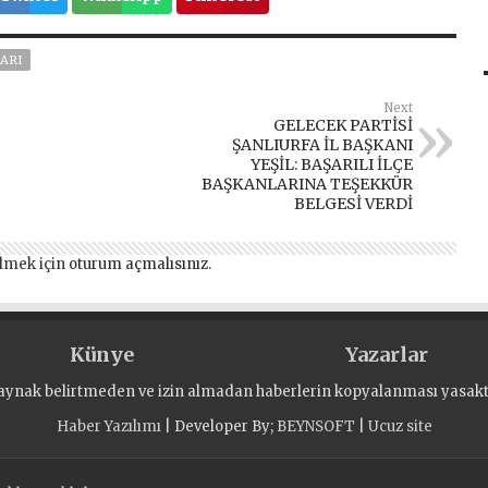
ARI
Next
GELECEK PARTİSİ
ŞANLIURFA İL BAŞKANI
YEŞİL: BAŞARILI İLÇE
BAŞKANLARINA TEŞEKKÜR
BELGESİ VERDİ
lmek için
oturum açmalısınız
.
Künye
Yazarlar
aynak belirtmeden ve izin almadan haberlerin kopyalanması yasaktı
Haber Yazılımı
| Developer By;
BEYNSOFT
|
Ucuz site