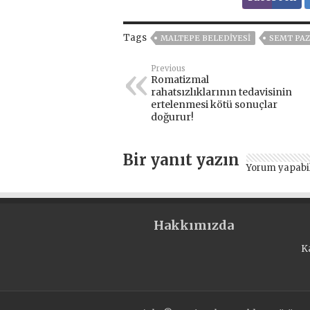
Tags
MALTEPE BELEDIYESI
SEMT PAZ
Previous
Romatizmal
rahatsızlıklarının tedavisinin
ertelenmesi kötü sonuçlar
doğurur!
Bir yanıt yazın
Yorum yapabi
Hakkımızda
K