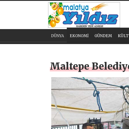
DÜNYA
EKONOMİ
GÜNDEM
KÜLT
Maltepe Belediy