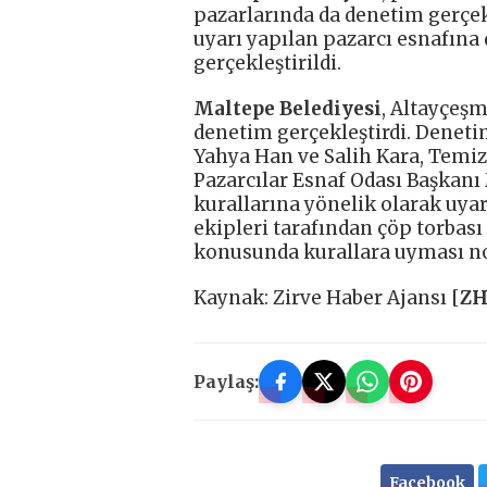
pazarlarında da denetim gerçekl
uyarı yapılan pazarcı esnafına 
gerçekleştirildi.
Maltepe Belediyesi
, Altayçeş
denetim gerçekleştirdi. Denet
Yahya Han ve Salih Kara, Temiz
Pazarcılar Esnaf Odası Başkanı 
kurallarına yönelik olarak uya
ekipleri tarafından çöp torbası
konusunda kurallara uyması nok
Kaynak: Zirve Haber Ajansı [
Z
Paylaş:
Facebook