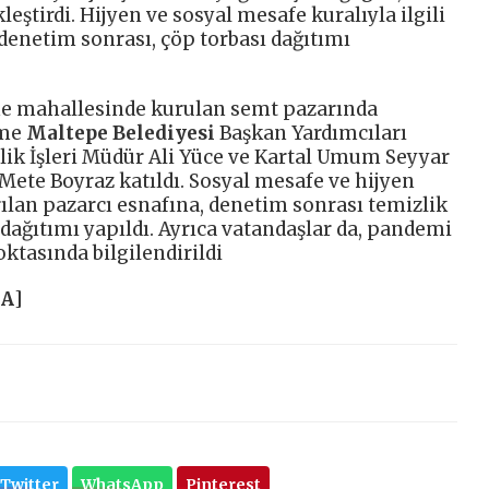
eştirdi. Hijyen ve sosyal mesafe kuralıyla ilgili
denetim sonrası, çöp torbası dağıtımı
me mahallesinde kurulan semt pazarında
ime
Maltepe Belediyesi
Başkan Yardımcıları
lik İşleri Müdür Ali Yüce ve Kartal Umum Seyyar
Mete Boyraz katıldı. Sosyal mesafe ve hijyen
rılan pazarcı esnafına, denetim sonrası temizlik
 dağıtımı yapıldı. Ayrıca vatandaşlar da, pandemi
tasında bilgilendirildi
HA
]
Twitter
WhatsApp
Pinterest