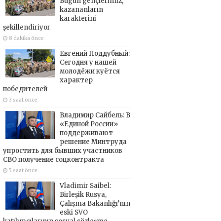
Bugün gençlerimiz,
kazananların
karakterini
şekillendiriyor
8 dakika önce
Евгений Поддубный:
Сегодня у нашей
молодёжи куётся
характер
победителей
3 saat önce
Владимир Сайбель: В
«Единой России»
поддерживают
решение Минтруда
упростить для бывших участников
СВО получение соцконтракта
5 saat önce
Vladimir Saibel:
Birleşik Rusya,
Çalışma Bakanlığı’nın
eski SVO