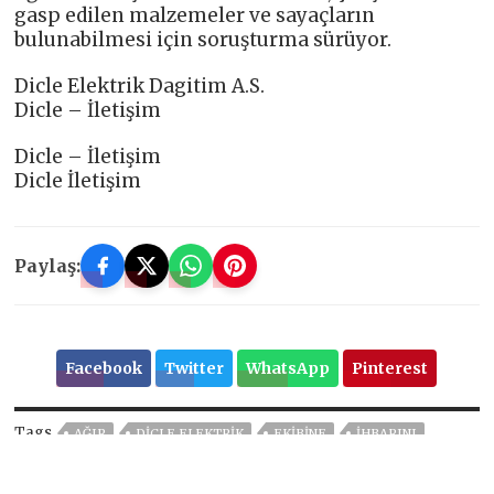
gasp edilen malzemeler ve sayaçların
bulunabilmesi için soruşturma sürüyor.
Dicle Elektrik Dagitim A.S.
Dicle – İletişim
Dicle – İletişim
Dicle İletişim
Paylaş:
Facebook
Twitter
WhatsApp
Pinterest
Tags
AĞIR
DICLE ELEKTRIK
EKIBINE
IHBARINI
INCELEYEN
KAÇAK
MARDIN
SALDIRI