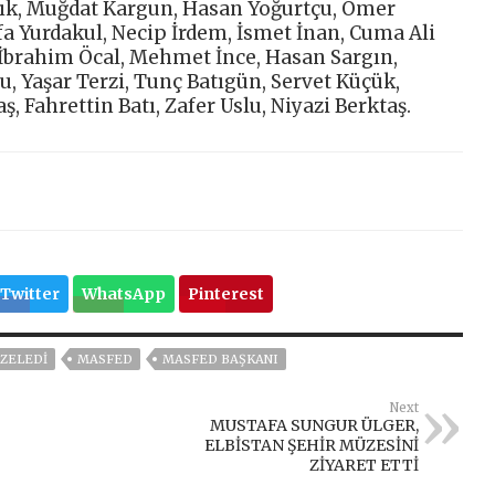
ndık, Muğdat Kargun, Hasan Yoğurtçu, Ömer
fa Yurdakul, Necip İrdem, İsmet İnan, Cuma Ali
 İbrahim Öcal, Mehmet İnce, Hasan Sargın,
 Yaşar Terzi, Tunç Batıgün, Servet Küçük,
 Fahrettin Batı, Zafer Uslu, Niyazi Berktaş.
Twitter
WhatsApp
Pinterest
AZELEDİ
MASFED
MASFED BAŞKANI
Next
MUSTAFA SUNGUR ÜLGER,
ELBİSTAN ŞEHİR MÜZESİNİ
ZİYARET ETTİ