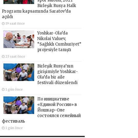
spor salonu, 2021
Birleşik Rusya Halk
Programı kapsamında Saratov’da
açıldı
19 saat önce
Yoshkar-Ola’da
Nikolai Valuev,
“Sağlıklı Cumhuriyet”
projesiyle tanıştı
23 saat önce
Birleşik Rusya’nın
girişimiyle Yoshkar-
Ola’da bir aile
festivali düzenlendi
1 gün önce
По инициативе
«Единой России» в
Йошкар-Оле
состоялся семейный
фестиваль
1 gün önce