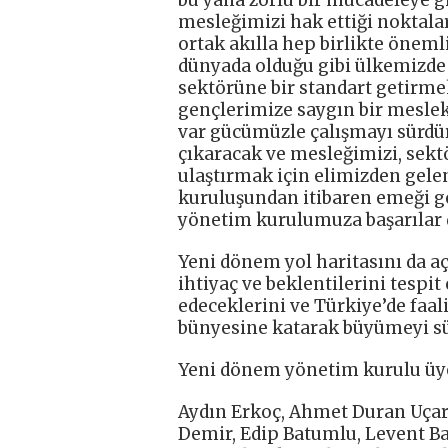
bu yana zorlu bir mücadeleye 
mesleğimizi hak ettiği noktala
ortak akılla hep birlikte öneml
dünyada olduğu gibi ülkemizde
sektörüne bir standart getirme
gençlerimize saygın bir mesle
var gücümüzle çalışmayı sürdür
çıkaracak ve mesleğimizi, sek
ulaştırmak için elimizden gel
kuruluşundan itibaren emeği g
yönetim kurulumuza başarılar d
Yeni dönem yol haritasını da a
ihtiyaç ve beklentilerini tesp
edeceklerini ve Türkiye’de faa
bünyesine katarak büyümeyi sür
Yeni dönem yönetim kurulu üyel
Aydın Erkoç, Ahmet Duran Uçar,
Demir, Edip Batumlu, Levent Ba