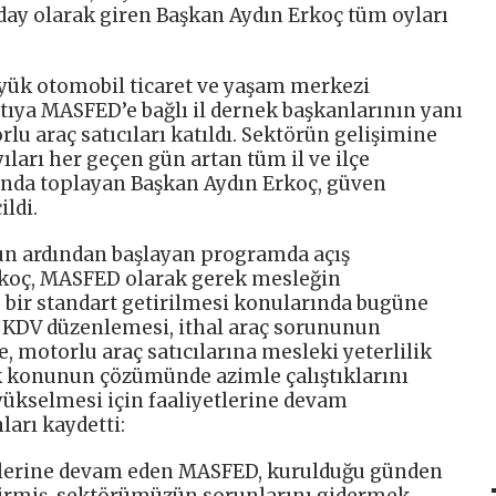
aday olarak giren Başkan Aydın Erkoç tüm oyları
yük otomobil ticaret ve yaşam merkezi
ıya MASFED’e bağlı il dernek başkanlarının yanı
rlu araç satıcıları katıldı. Sektörün gelişimine
ıları her geçen gün artan tüm il ve ilçe
ında toplayan Başkan Aydın Erkoç, güven
ldi.
nun ardından başlayan programda açış
rkoç, MASFED olarak gerek mesleğin
bir standart getirilmesi konularında bugüne
ı. KDV düzenlemesi, ithal araç sorununun
, motorlu araç satıcılarına mesleki yeterlilik
ok konunun çözümünde azimle çalıştıklarını
 yükselmesi için faaliyetlerine devam
ları kaydetti:
yetlerine devam eden MASFED, kurulduğu günden