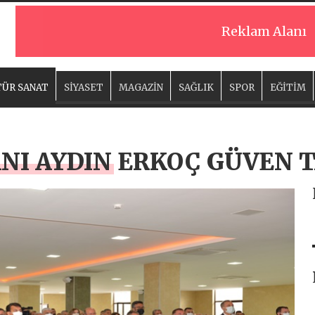
Reklam Alanı
ÜR SANAT
SİYASET
MAGAZİN
SAĞLIK
SPOR
EĞİTİM
NI AYDIN ERKOÇ GÜVEN 