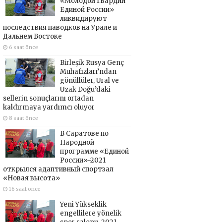
«Молодой Гвардии
Единой России»
ликвидируют
последствия паводков на Урале и
Дальнем Востоке
6 saat önce
Birleşik Rusya Genç
Muhafızları’ndan
gönüllüler, Ural ve
Uzak Doğu’daki
sellerin sonuçlarını ortadan
kaldırmaya yardımcı oluyor
8 saat önce
В Саратове по
Народной
программе «Единой
России»-2021
открылся адаптивный спортзал
«Новая высота»
16 saat önce
Yeni Yükseklik
engellilere yönelik