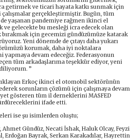
girmiş, sektörümüzün sorunlarını gidermek,
ra getirmek ve ticari hayata katkı sunmak için
i çalışmalar gerçekleştirmiştir. Bugün, tüm
 de yaşanan pandemiye rağmen ikinci el
k ve gelecekte bu mesleği icra edecek olan
k bırakmak için gecemizi gündüzümüze katarak
üyoruz. Yeni dönemde de çıtayı daha yukarı
törümüzü korumak, daha iyi noktalara
eni yapmaya devam edeceğiz. Federasyonun
eçen tüm arkadaşlarıma teşekkür ediyor, yeni
iliyorum. ’’
çıklayan Erkoç ikinci el otomobil sektörünün
it ederek sorunların çözümü için çalışmaya devam
liyet gösteren tüm il derneklerini MASFED
düreceklerini ifade etti.
eri ise şu isimlerden oluştu;
 Ahmet Gündüz, Necati İshak, Haluk Olcay, Feyzi
l, Erdoğan Bayrak, Serkan Karakadılar, Hayrettin