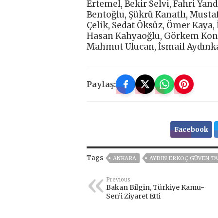
Ertemel, Bekir Selvi, Fahri Ya
Bentoğlu, Şükrü Kanatlı, Musta
Çelik, Sedat Öksüz, Ömer Kaya,
Hasan Kahyaoğlu, Görkem Konu,
Mahmut Ulucan, İsmail Aydınkaş,
Paylaş:
Facebook
Tags
ANKARA
AYDIN ERKOÇ GÜVEN T
Previous
Bakan Bilgin, Türkiye Kamu-
Sen’i Ziyaret Etti