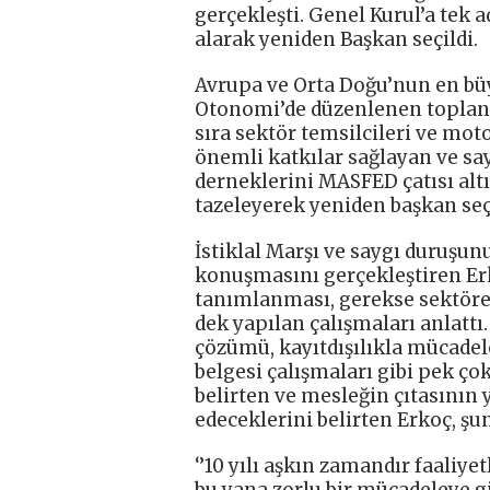
gerçekleşti. Genel Kurul’a tek 
alarak yeniden Başkan seçildi.
Avrupa ve Orta Doğu’nun en bü
Otonomi’de düzenlenen toplant
sıra sektör temsilcileri ve moto
önemli katkılar sağlayan ve say
derneklerini MASFED çatısı alt
tazeleyerek yeniden başkan seçi
İstiklal Marşı ve saygı duruşu
konuşmasını gerçekleştiren E
tanımlanması, gerekse sektöre 
dek yapılan çalışmaları anlatt
çözümü, kayıtdışılıkla mücadele
belgesi çalışmaları gibi pek ç
belirten ve mesleğin çıtasının
edeceklerini belirten Erkoç, şun
‘’10 yılı aşkın zamandır faali