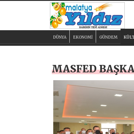
DÜNYA
EKONOMİ
GÜNDEM
KÜLT
MASFED BAŞKA