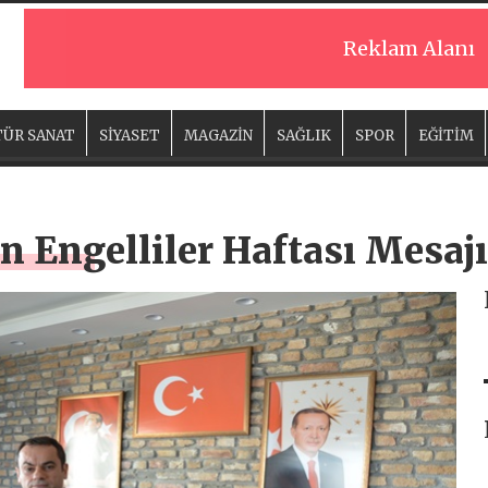
Reklam Alanı
ÜR SANAT
SİYASET
MAGAZİN
SAĞLIK
SPOR
EĞİTİM
n Engelliler Haftası Mesajı