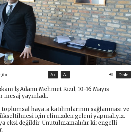
🔊
ugün
A+
A-
Dinle
kanı İş Adamı Mehmet Kızıl, 10-16 Mayıs
ir mesaj yayınladı.
ın toplumsal hayata katılımlarının sağlanması ve
ükseltilmesi için elimizden geleni yapmalıyız.
ya eksi değildir. Unutulmamalıdır ki; engelli
r.