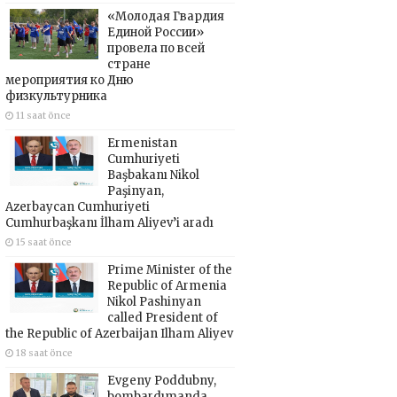
«Молодая Гвардия
Единой России»
провела по всей
стране
мероприятия ко Дню
физкультурника
11 saat önce
Ermenistan
Cumhuriyeti
Başbakanı Nikol
Paşinyan,
Azerbaycan Cumhuriyeti
Cumhurbaşkanı İlham Aliyev’i aradı
15 saat önce
Prime Minister of the
Republic of Armenia
Nikol Pashinyan
called President of
the Republic of Azerbaijan Ilham Aliyev
18 saat önce
Evgeny Poddubny,
bombardımanda