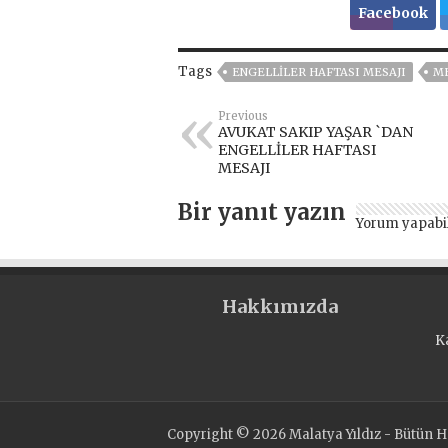
Facebook
Tags
ENGELLİLER HAFTASI MESAJI
ME
Previous
AVUKAT SAKIP YAŞAR `DAN
ENGELLİLER HAFTASI
MESAJI
Bir yanıt yazın
Yorum yapabi
Hakkımızda
K
Copyright © 2026 Malatya Yıldız - Bütün Ha