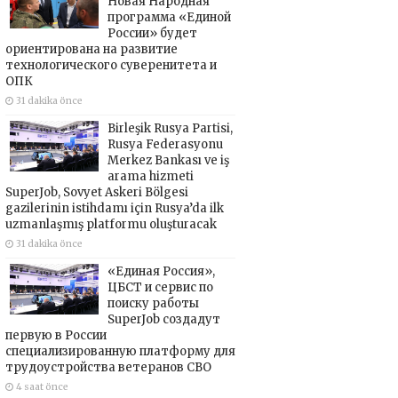
Новая Народная
программа «Единой
России» будет
ориентирована на развитие
технологического суверенитета и
ОПК
31 dakika önce
Birleşik Rusya Partisi,
Rusya Federasyonu
Merkez Bankası ve iş
arama hizmeti
SuperJob, Sovyet Askeri Bölgesi
gazilerinin istihdamı için Rusya’da ilk
uzmanlaşmış platformu oluşturacak
31 dakika önce
«Единая Россия»,
ЦБСТ и сервис по
поиску работы
SuperJob создадут
первую в России
специализированную платформу для
трудоустройства ветеранов СВО
4 saat önce