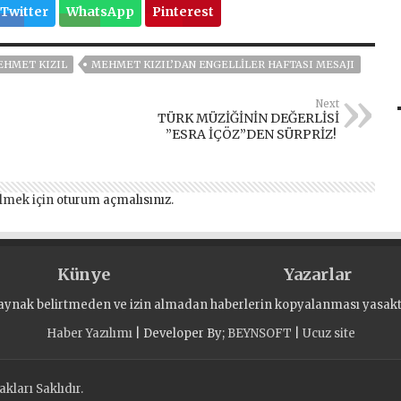
Twitter
WhatsApp
Pinterest
HMET KIZIL
MEHMET KIZIL’DAN ENGELLILER HAFTASI MESAJI
Next
TÜRK MÜZİĞİNİN DEĞERLİSİ
”ESRA İÇÖZ”DEN SÜRPRİZ!
lmek için
oturum açmalısınız
.
Künye
Yazarlar
aynak belirtmeden ve izin almadan haberlerin kopyalanması yasaktı
Haber Yazılımı
| Developer By;
BEYNSOFT
|
Ucuz site
kları Saklıdır.