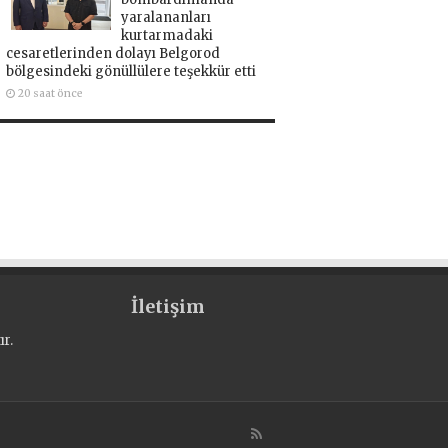
yaralananları
kurtarmadaki
cesaretlerinden dolayı Belgorod
bölgesindeki gönüllülere teşekkür etti
20 saat önce
İletişim
r.