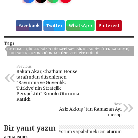
Facebook
Twitter
WhatsApp
Pinterest
Tags
MEHMETÇIKLERIMIZIN DIKKATI SAYESINDE SURIYE’DEN KAZILMIŞ
100 METRE UZUNLUĞUNDA TÜNEL TESPIT EDILDI
Previous
Bakan Akar, Chatham House
tarafından düzenlenen
“Savunma ve Güvenlik:
Türkiye’nin Stratejik
Perspektifi” Konulu Oturuma
Katıldı
Next
Aziz Akkuş `tan Ramazan Ayı
mesajı
Bir yanıt yazın
Yorum yapabilmek için
oturum
açmalısınız
.