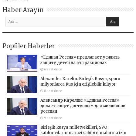
Haber Arayın
Popüler Haberler
«Единая Россия» предлагает усилить
защиту детей на аттракционах
6 saat önce
Alexander Karelin: Birleşik Rusya, sporu
milyonlarca Rus için erişilebilir kılıyor
8 saat önce
Александр Карелин: «Единая Россия»
делает спорт доступным для миллионов
россиян
9 saat önce
Birleşik Rusya milletvekilleri, SVO
katılımcılarının arazi sahibi olmalarına izin