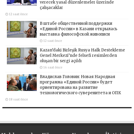
verecek yasal düzenlemeler üzerinde
çalışacaklar
12 saat önce
В штабе общественной поддержки
«Единой России» в Казани открылась
выставка философской живописи
12 saat önce
Kazan’daki Birleşik Rusya Halk Destekleme
Genel Merkezi’nde felsefi resimlerden
oluşan bir sergi açıldı
16 saat önce
Владислав Головин: Новая Народная
программа «Единой России» будет
ориентирована на развитие
технологического суверенитета и ОПК
18 saat önce