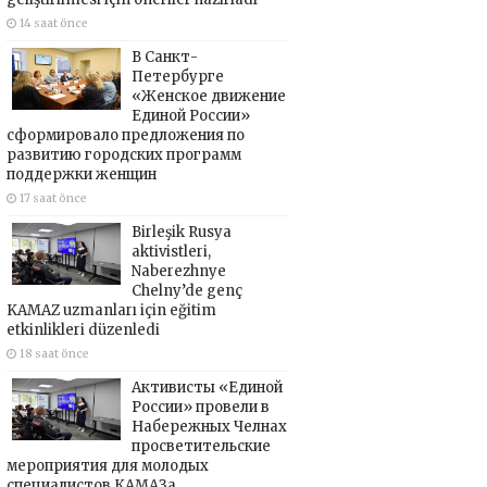
14 saat önce
В Санкт-
Петербурге
«Женское движение
Единой России»
сформировало предложения по
развитию городских программ
поддержки женщин
17 saat önce
Birleşik Rusya
aktivistleri,
Naberezhnye
Chelny’de genç
KAMAZ uzmanları için eğitim
etkinlikleri düzenledi
18 saat önce
Активисты «Единой
России» провели в
Набережных Челнах
просветительские
мероприятия для молодых
специалистов КАМАЗа