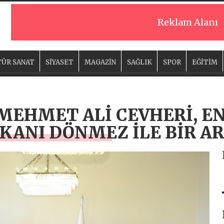
Reklam Alanı
ÜR SANAT
SİYASET
MAGAZİN
SAĞLIK
SPOR
EĞİTİM
MEHMET ALİ CEVHERİ, ENE
ANI DÖNMEZ İLE BİR AR