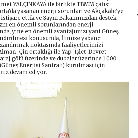
met YALÇINKAYA ile birlikte TBMM çatısı
ıurfa’da yaşanan enerji sorunları ve Akçakale’ye
istişare ettik ve Sayın Bakanımızdan destek
mızın en önemli sorunlarından enerji
nda, yine en önemli avantajımızı yani Güneş
endirilmesi konusunda, İlimize yabancı
azandırmak noktasında faaliyetlerimizi
 Alman-Çin ortaklığı ile Yap-İşlet-Devret
araj gölü üzerinde ve dubalar üzerinde 1.000
(Güneş Enerjisi Santrali) kurulması için
miz devam ediyor.