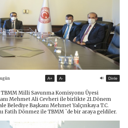
🔊
Bugün
A+
A-
Dinle
ili TBMM Milli Savunma Komisyonu Üyesi
anı Mehmet Ali Cevheri ile birlikte 21.Dönem
kale Belediye Başkanı Mehmet Yalçınkaya T.C.
ı Fatih Dönmez ile TBMM `de bir araya geldiler.