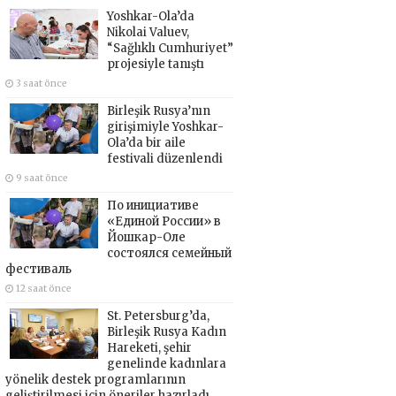
Yoshkar-Ola’da
Nikolai Valuev,
“Sağlıklı Cumhuriyet”
projesiyle tanıştı
3 saat önce
Birleşik Rusya’nın
girişimiyle Yoshkar-
Ola’da bir aile
festivali düzenlendi
9 saat önce
По инициативе
«Единой России» в
Йошкар-Оле
состоялся семейный
фестиваль
12 saat önce
St. Petersburg’da,
Birleşik Rusya Kadın
Hareketi, şehir
genelinde kadınlara
yönelik destek programlarının
geliştirilmesi için öneriler hazırladı