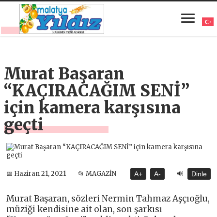
Murat Başaran
“KAÇIRACAĞIM SENİ”
için kamera karşısına
geçti
🔊
📅 Haziran 21, 2021
📂 MAGAZİN
A+
A-
Dinle
Murat Başaran, sözleri Nermin Tahmaz Aşçıoğlu,
müziği kendisine ait olan, son şarkısı