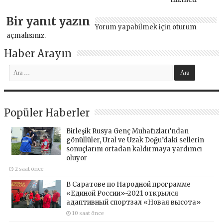
Bir yanıt yazın
Yorum yapabilmek için
oturum
açmalısınız
.
Haber Arayın
Popüler Haberler
Birleşik Rusya Genç Muhafızları’ndan
gönüllüler, Ural ve Uzak Doğu’daki sellerin
sonuçlarını ortadan kaldırmaya yardımcı
oluyor
2 saat önce
В Саратове по Народной программе
«Единой России»-2021 открылся
адаптивный спортзал «Новая высота»
10 saat önce