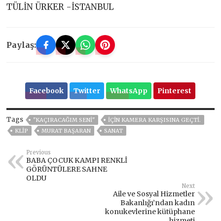
TÜLİN ÜRKER -İSTANBUL
Paylaş:
Facebook
Twitter
WhatsApp
Pinterest
Tags
"KAÇIRACAĞIM SENİ"
IÇIN KAMERA KARŞISINA GEÇTI.
KLİP
MURAT BAŞARAN
SANAT
Previous
BABA ÇOCUK KAMPI RENKLİ
GÖRÜNTÜLERE SAHNE
OLDU
Next
Aile ve Sosyal Hizmetler
Bakanlığı’ndan kadın
konukevlerine kütüphane
hizmeti