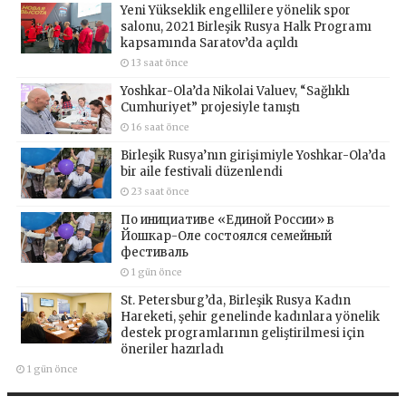
Yeni Yükseklik engellilere yönelik spor
salonu, 2021 Birleşik Rusya Halk Programı
kapsamında Saratov’da açıldı
13 saat önce
Yoshkar-Ola’da Nikolai Valuev, “Sağlıklı
Cumhuriyet” projesiyle tanıştı
16 saat önce
Birleşik Rusya’nın girişimiyle Yoshkar-Ola’da
bir aile festivali düzenlendi
23 saat önce
По инициативе «Единой России» в
Йошкар-Оле состоялся семейный
фестиваль
1 gün önce
St. Petersburg’da, Birleşik Rusya Kadın
Hareketi, şehir genelinde kadınlara yönelik
destek programlarının geliştirilmesi için
öneriler hazırladı
1 gün önce