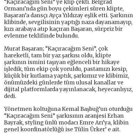
“Kaçıracağım Seni” ye klip çekti. Belgrad
Ormanı’nda gün boyu çekimleri süren klipte,
Başaran’a dansçı Ayça Yıldızay eşlik etti. Şarkının
klibinde, sevgilisinin yaptığı naza dayanamayıp,
kızı arabaya atıp kaçıran Başaran, sürpriz bir
evlenme teklifinde bulundu.
Murat Başaran; “Kaçıracağım Seni”, çok
hareketli, tam bir yaz şarkısı oldu, klipte
şarkının ismini taşıyan eğlenceli bir hikaye
işledik, tüm ekip çok yoruldu, pastamızı kesip,
küçük bir kutlama yaptık, şarkımız ve klibimiz,
önümüzdeki günlerde tüm ulusal kanallar ve
dijital platformlarda yayınlanacak, heyecanlıyız,
dedi.
Yönetmen koltuğuna Kemal Başbuğ’un oturduğu
“Kaçıracağım Seni” şarkısının aranjesi Erhan
Bayrak, styling ünlü modacı Emre Arı’ya, klibin
genel koordinatörlüğü ise Tülin Ürker’ e ait.