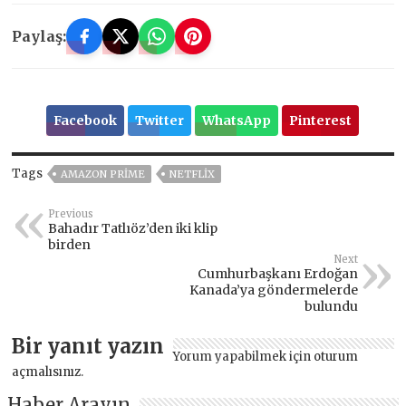
Paylaş:
Facebook
Twitter
WhatsApp
Pinterest
Tags
AMAZON PRIME
NETFLIX
Previous
Bahadır Tatlıöz’den iki klip
birden
Next
Cumhurbaşkanı Erdoğan
Kanada’ya göndermelerde
bulundu
Bir yanıt yazın
Yorum yapabilmek için
oturum
açmalısınız
.
Haber Arayın