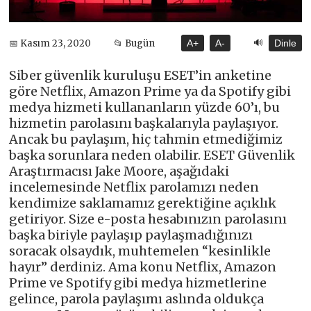
🔊
📅 Kasım 23, 2020
📂 Bugün
A+
A-
Dinle
Siber güvenlik kuruluşu ESET’in anketine
göre Netflix, Amazon Prime ya da Spotify gibi
medya hizmeti kullananların yüzde 60’ı, bu
hizmetin parolasını başkalarıyla paylaşıyor.
Ancak bu paylaşım, hiç tahmin etmediğimiz
başka sorunlara neden olabilir. ESET Güvenlik
Araştırmacısı Jake Moore, aşağıdaki
incelemesinde Netflix parolamızı neden
kendimize saklamamız gerektiğine açıklık
getiriyor. Size e-posta hesabınızın parolasını
başka biriyle paylaşıp paylaşmadığınızı
soracak olsaydık, muhtemelen “kesinlikle
hayır” derdiniz. Ama konu Netflix, Amazon
Prime ve Spotify gibi medya hizmetlerine
gelince, parola paylaşımı aslında oldukça