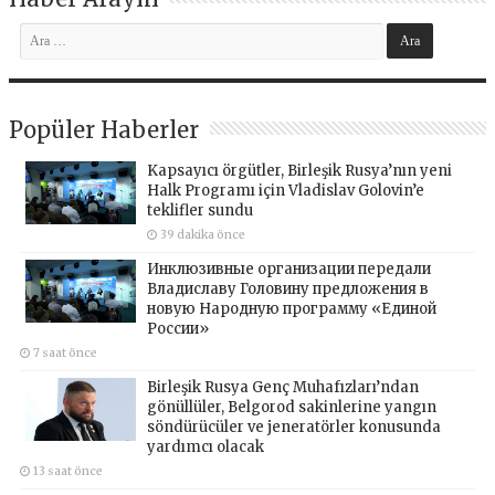
Popüler Haberler
Kapsayıcı örgütler, Birleşik Rusya’nın yeni
Halk Programı için Vladislav Golovin’e
teklifler sundu
39 dakika önce
Инклюзивные организации передали
Владиславу Головину предложения в
новую Народную программу «Единой
России»
7 saat önce
Birleşik Rusya Genç Muhafızları’ndan
gönüllüler, Belgorod sakinlerine yangın
söndürücüler ve jeneratörler konusunda
yardımcı olacak
13 saat önce