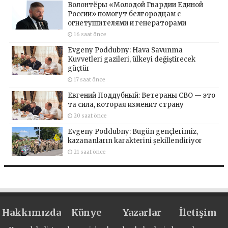
Волонтёры «Молодой Гвардии Единой
России» помогут белгородцам с
огнетушителями и генераторами
16 saat önce
Evgeny Poddubny: Hava Savunma
Kuvvetleri gazileri, ülkeyi değiştirecek
güçtür
17 saat önce
Евгений Поддубный: Ветераны СВО — это
та сила, которая изменит страну
20 saat önce
Evgeny Poddubny: Bugün gençlerimiz,
kazananların karakterini şekillendiriyor
21 saat önce
Hakkımızda
Künye
Yazarlar
İletişim