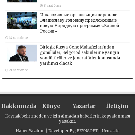
8 saat önce
Инклюзивные организации передали
Владиславу Головину предложения в
новую Народную программу «Единой
России»
14 saat önce
Birleşik Rusya Genç Muhafızları’ndan
gönüllüler, Belgorod sakinlerine yangın
söndürücüler ve jeneratörler konusunda
yardımcı olacak
21 saat önce
Hakkımızda
Künye
Yazarlar
İletişim
Kaynak belirtmeden ve izin almadan haberlerin kopyalanması
yasaktır.
Haber Yazılımı
| Developer By;
BEYNSOFT
|
Ucuz site