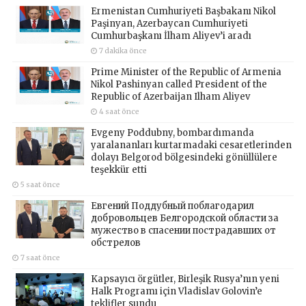
Ermenistan Cumhuriyeti Başbakanı Nikol
Paşinyan, Azerbaycan Cumhuriyeti
Cumhurbaşkanı İlham Aliyev’i aradı
7 dakika önce
Prime Minister of the Republic of Armenia
Nikol Pashinyan called President of the
Republic of Azerbaijan Ilham Aliyev
4 saat önce
Evgeny Poddubny, bombardımanda
yaralananları kurtarmadaki cesaretlerinden
dolayı Belgorod bölgesindeki gönüllülere
teşekkür etti
5 saat önce
Евгений Поддубный поблагодарил
добровольцев Белгородской области за
мужество в спасении пострадавших от
обстрелов
7 saat önce
Kapsayıcı örgütler, Birleşik Rusya’nın yeni
Halk Programı için Vladislav Golovin’e
teklifler sundu