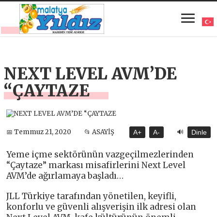
NEXT LEVEL AVM’DE
“ÇAYTAZE
🔊
📅 Temmuz 21, 2020
📂 ASAYİŞ
A+
A-
Dinle
Yeme içme sektörünün vazgeçilmezlerinden
“Çaytaze” markası misafirlerini Next Level
AVM’de ağırlamaya başladı…
JLL Türkiye tarafından yönetilen, keyifli,
konforlu ve güvenli alışverişin ilk adresi olan