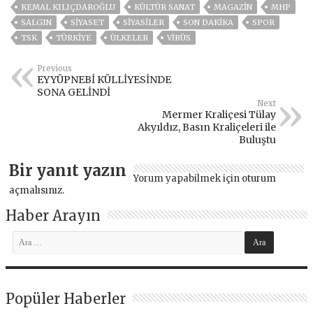
KEMAL KILIÇDAROĞLU
KÜLTÜR SANAT
MAGAZİN
MHP
SALGIN
SİYASET
SİYASİLER
SON DAKIKA
SPOR
TSK
TÜRKİYE
ÜLKELER
VIRÜS
Previous
EYYÜPNEBİ KÜLLİYESİNDE
SONA GELİNDİ
Next
Mermer Kraliçesi Tülay
Akyıldız, Basın Kraliçeleri ile
Buluştu
Bir yanıt yazın
Yorum yapabilmek için
oturum
açmalısınız
.
Haber Arayın
Popüler Haberler