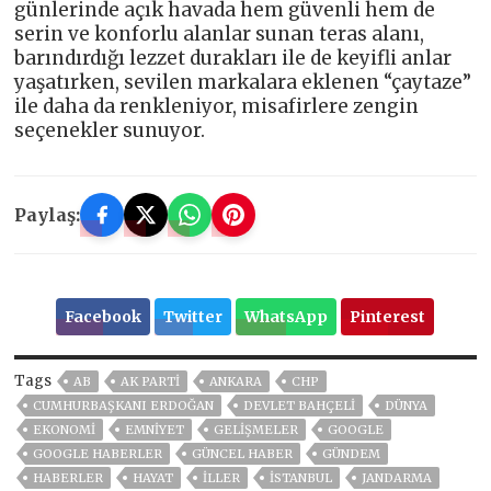
günlerinde açık havada hem güvenli hem de
serin ve konforlu alanlar sunan teras alanı,
barındırdığı lezzet durakları ile de keyifli anlar
yaşatırken, sevilen markalara eklenen “çaytaze”
ile daha da renkleniyor, misafirlere zengin
seçenekler sunuyor.
Paylaş:
Facebook
Twitter
WhatsApp
Pinterest
Tags
AB
AK PARTİ
ANKARA
CHP
CUMHURBAŞKANI ERDOĞAN
DEVLET BAHÇELİ
DÜNYA
EKONOMİ
EMNİYET
GELIŞMELER
GOOGLE
GOOGLE HABERLER
GÜNCEL HABER
GÜNDEM
HABERLER
HAYAT
İLLER
ISTANBUL
JANDARMA