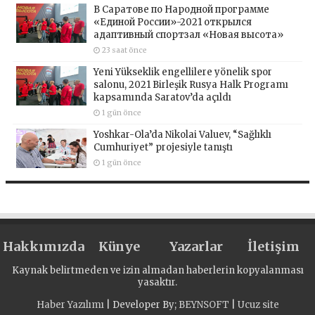
В Саратове по Народной программе
«Единой России»-2021 открылся
адаптивный спортзал «Новая высота»
23 saat önce
Yeni Yükseklik engellilere yönelik spor
salonu, 2021 Birleşik Rusya Halk Programı
kapsamında Saratov’da açıldı
1 gün önce
Yoshkar-Ola’da Nikolai Valuev, “Sağlıklı
Cumhuriyet” projesiyle tanıştı
1 gün önce
Hakkımızda
Künye
Yazarlar
İletişim
Kaynak belirtmeden ve izin almadan haberlerin kopyalanması
yasaktır.
Haber Yazılımı
| Developer By;
BEYNSOFT
|
Ucuz site