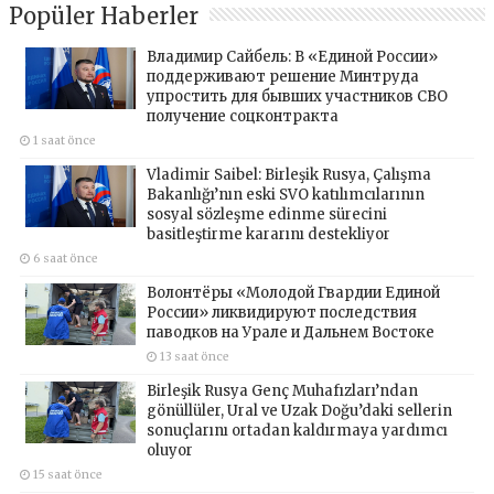
Popüler Haberler
Владимир Сайбель: В «Единой России»
поддерживают решение Минтруда
упростить для бывших участников СВО
получение соцконтракта
1 saat önce
Vladimir Saibel: Birleşik Rusya, Çalışma
Bakanlığı’nın eski SVO katılımcılarının
sosyal sözleşme edinme sürecini
basitleştirme kararını destekliyor
6 saat önce
Волонтёры «Молодой Гвардии Единой
России» ликвидируют последствия
паводков на Урале и Дальнем Востоке
13 saat önce
Birleşik Rusya Genç Muhafızları’ndan
gönüllüler, Ural ve Uzak Doğu’daki sellerin
sonuçlarını ortadan kaldırmaya yardımcı
oluyor
15 saat önce