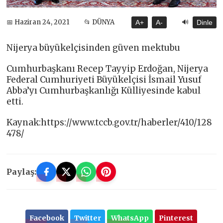
🔊
📅 Haziran 24, 2021
📂 DÜNYA
A+
A-
Dinle
Nijerya büyükelçisinden güven mektubu
Cumhurbaşkanı Recep Tayyip Erdoğan, Nijerya
Federal Cumhuriyeti Büyükelçisi İsmail Yusuf
Abba’yı Cumhurbaşkanlığı Külliyesinde kabul
etti.
Kaynak:https://www.tccb.gov.tr/haberler/410/128
478/
Paylaş:
Facebook
Twitter
WhatsApp
Pinterest