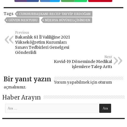
Tags
CUMHURBAŞKANI RECEP TAYYIP ERDOĞAN
GÜVEN MEKTUBU
NIJERYA BÜYÜKELÇISINDEN
Previous
Bakanlık 81 İl Valiliğine 2021
Yükseköğretim Kurumları
Sınavı Tedbirleri Genelgesi
Gönderildi
Next
Kovid-19 Döneminde Medikal
işlemlere Talep Arttı
Bir yanıt yazın
Yorum yapabilmek için
oturum
açmalısınız
.
Haber Arayın