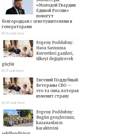
«Молодой Гвардии
Единой России»
помогут
белгородцам с огнетушителями и
генераторами
16 saat önce
Evgeny Poddubny:
Hava Savunma
Kuvvetleri gazileri,
ülkeyi değiştirecek
güçtür
17 saat önce
Евгений Поддубный:
Ветераны СВО —
это та сила, которая
изменит страну
20 saat önce
Evgeny Poddubny:
Bugün gençlerimiz,
kazananların
karakterini
şekillendiriyor