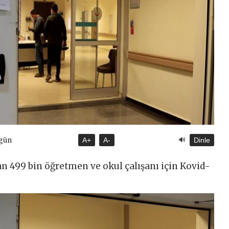
🔊
ugün
A+
A-
Dinle
an 499 bin öğretmen ve okul çalışanı için Kovid-