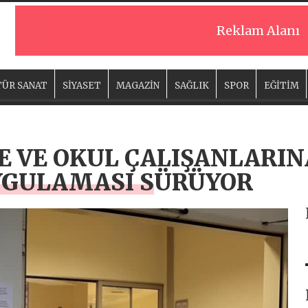
Reklam Alanı
ÜR SANAT
SİYASET
MAGAZİN
SAĞLIK
SPOR
EĞİTİM
 VE OKUL ÇALIŞANLARIN
UYGULAMASI SÜRÜYOR