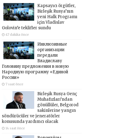
Kapsayıcı örgütler,
Birleşik Rusya’nın
yeni Halk Programı
için Vladislav
Golovin’e teklifler sundu
47 dakika önce
Инклюзивные
организации
передали
Владиславу
Головину предложения в новую
Народную программу «Единой
России»
7 saat önce
Birleşik Rusya Genç
Muhafızları’ndan
gönüllüler, Belgorod
sakinlerine yangın
söndürücüler ve jeneratörler
konusunda yardımcı olacak
14 saat önce
Волонтёры