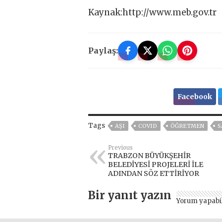
Kaynak:http://www.meb.gov.tr
Paylaş:
Facebook
Tags
AŞI
COVID
ÖĞRETMEN
S
Previous
TRABZON BÜYÜKŞEHİR
BELEDİYESİ PROJELERİ İLE
ADINDAN SÖZ ETTİRİYOR
Bir yanıt yazın
Yorum yapabi