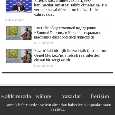
Birleşik Rusya milletvekilleri, SVO
katılımcılarının arazi sahibi olmalarına izin
verecek yasal düzenlemeler üzerinde
çalışacaklar
18 saat önce
В штабе общественной поддержки
«Единой России» в Казани открылась
выставка философской живописи
18 saat önce
Kazan’daki Birleşik Rusya Halk Destekleme
Genel Merkezi’nde felsefi resimlerden
oluşan bir sergi açıldı
22 saat önce
Hakkımızda
Künye
Yazarlar
İletişim
Kaynak belirtmeden ve izin almadan haberlerin kopyalanması
yasaktır.