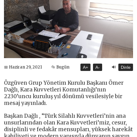
🔊
📅 Haziran 29, 2021
📂 Bugün
A+
A-
Dinle
Özgüven Grup Yönetim Kurulu Başkanı Ömer
Dağlı, Kara Kuvvetleri Komutanlığı’nın
2230’uncu kuruluş yıl dönümü vesilesiyle bir
mesaj yayınladı.
Başkan Dağlı , “Türk Silahlı Kuvvetleri’nin ana
unsurlarından olan Kara Kuvvetleri’miz, cesur,
disiplinli ve fedakâr mensupları, yüksek harekât
kabiliyeti ve modern yapısıyla dünyanın saygın