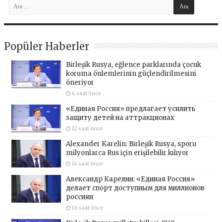
Popüler Haberler
Birleşik Rusya, eğlence parklarında çocuk
koruma önlemlerinin güçlendirilmesini
öneriyor
4 saat önce
«Единая Россия» предлагает усилить
защиту детей на аттракционах
12 saat önce
Alexander Karelin: Birleşik Rusya, sporu
milyonlarca Rus için erişilebilir kılıyor
14 saat önce
Александр Карелин: «Единая Россия»
делает спорт доступным для миллионов
россиян
16 saat önce