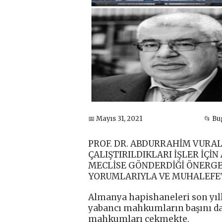
📅 Mayıs 31, 2021
📂 B
PROF. DR. ABDURRAHİM VURA
ÇALIŞTIRILDIKLARI İŞLER İÇ
MECLİSE GÖNDERDİĞİ ÖNERGEYE 
YORUMLARIYLA VE MUHALEFET 
Almanya hapishaneleri son yıl
yabancı mahkumların başını da 
mahkumları çekmekte.