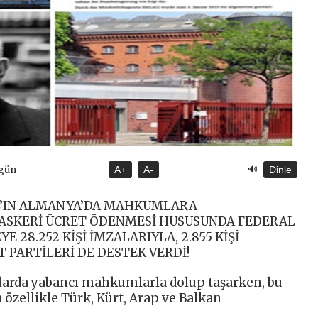
🔊
ugün
A+
A-
Dinle
L’IN ALMANYA’DA MAHKUMLARA
İN ASKERİ ÜCRET ÖDENMESİ HUSUSUNDA FEDERAL
28.252 KİŞİ İMZALARIYLA, 2.855 KİŞİ
PARTİLERİ DE DESTEK VERDİ!
larda yabancı mahkumlarla dolup taşarken, bu
özellikle Türk, Kürt, Arap ve Balkan