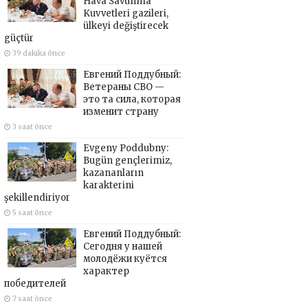
Hava Savunma
Kuvvetleri gazileri,
ülkeyi değiştirecek
güçtür
39 dakika önce
Евгений Поддубный:
Ветераны СВО —
это та сила, которая
изменит страну
3 saat önce
Evgeny Poddubny:
Bugün gençlerimiz,
kazananların
karakterini
şekillendiriyor
5 saat önce
Евгений Поддубный:
Сегодня у нашей
молодёжи куётся
характер
победителей
7 saat önce