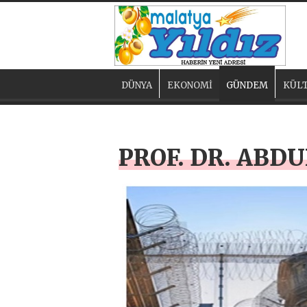
DÜNYA
EKONOMİ
GÜNDEM
KÜLT
PROF. DR. ABD