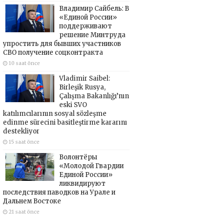
Владимир Сайбель: В
«Единой России»
поддерживают
решение Минтруда
упростить для бывших участников
СВО получение соцконтракта
10 saat önce
Vladimir Saibel:
Birleşik Rusya,
Çalışma Bakanlığı’nın
eski SVO
katılımcılarının sosyal sözleşme
edinme sürecini basitleştirme kararını
destekliyor
15 saat önce
Волонтёры
«Молодой Гвардии
Единой России»
ликвидируют
последствия паводков на Урале и
Дальнем Востоке
21 saat önce