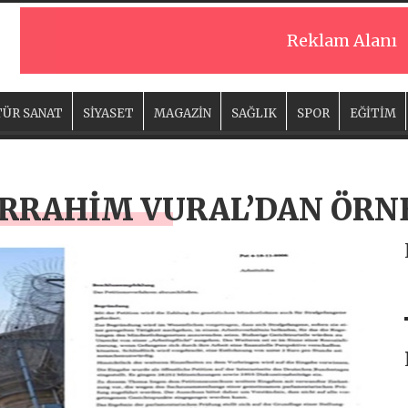
Reklam Alanı
ÜR SANAT
SİYASET
MAGAZİN
SAĞLIK
SPOR
EĞİTİM
URRAHİM VURAL’DAN ÖRN