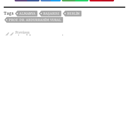
Tags
ALMANYA
BAŞARISI
BERLİN
PROF. DR. ABDURRAHIM VURAL
Previous
ZİYA ÖĞRETMENDEN LİSE
ÖĞRENCİLERİNE…
Next
Atakaş Hatayspor 0-1
Gaziantep
Bir yanıt yazın
Yorum yapabilmek için
oturum
açmalısınız
.
Haber Arayın
Popüler Haberler