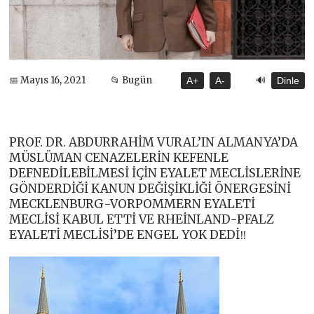
🔊
📅 Mayıs 16, 2021
📂 Bugün
A+
A-
Dinle
PROF. DR. ABDURRAHİM VURAL’IN ALMANYA’DA
MÜSLÜMAN CENAZELERİN KEFENLE
DEFNEDİLEBİLMESİ İÇİN EYALET MECLİSLERİNE
GÖNDERDİĞİ KANUN DEĞİŞİKLİĞİ ÖNERGESİNİ
MECKLENBURG-VORPOMMERN EYALETİ
MECLİSİ KABUL ETTİ VE RHEİNLAND-PFALZ
EYALETİ MECLİSİ’DE ENGEL YOK DEDİ‼️