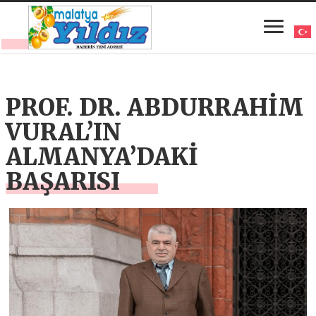
PROF. DR. ABDURRAHİM
VURAL’IN
ALMANYA’DAKİ
BAŞARISI