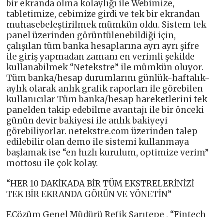
bir ekranda olma kolaylığı ile Webimize,
tabletimize, cebimize girdi ve tek bir ekrandan
muhasebeleştirilmek mümkün oldu. Sistem tek
panel üzerinden görüntülenebildiği için,
çalışılan tüm banka hesaplarına ayrı ayrı şifre
ile giriş yapmadan zamanı en verimli şekilde
kullanabilmek “Netekstre” ile mümkün oluyor.
Tüm banka/hesap durumlarını günlük-haftalık-
aylık olarak anlık grafik raporları ile görebilen
kullanıcılar Tüm banka/hesap hareketlerini tek
panelden takip edebilme avantajı ile bir önceki
günün devir bakiyesi ile anlık bakiyeyi
görebiliyorlar. netekstre.com üzerinden talep
edilebilir olan demo ile sistemi kullanmaya
başlamak ise “en hızlı kurulum, optimize verim”
mottosu ile çok kolay.
“HER 10 DAKİKADA BİR TÜM EKSTRELERİNİZİ
TEK BİR EKRANDA GÖRÜN VE YÖNETİN”
EÇözüm Genel Müdürü Refik Sarıtepe , “Fintech