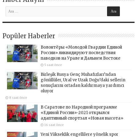
Popüler Haberler
Волонтёры «Молодой Гвардии Единой
России» ликвидируют последствия
паводков на Урале и Дальнем Востоке
5 saat önce
Birleşik Rusya Genç Muhafızları’ndan
gönüllüler, Ural ve Uzak Doğu’daki sellerin
sonuçlarını ortadan kaldırmaya yardımcı
oluyor
8 saat önce
В Саратове по Народной программе
«Единой России»-2021 открылся
адаптивный спортзал «Новая высота»
16 saat önce
Yeni Yükseklik engellilere yönelik spor