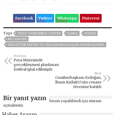
Facebook
Twitter
WhatsApp
Pinterest
Tags
"PSD2" DÖNEMİNDE CEPTEN
BANKA
EĞITIM
NET EKSTRE
TABLETTEN EKSTRE’YE TEK EKRANDA ULAŞAN ZAMAN KAZANIR
Previous
Pera Müzesinde
gerçekleşmesi planlanan
festival iptal edilmiştir
Next
Cumhurbaşkanı Erdoğan,
İhsan Kadaifci’nin cenaze
törenine katıldı
Bir yanıt yazın
Yorum yapabilmek için
oturum
açmalısınız
.
Haber Arayın