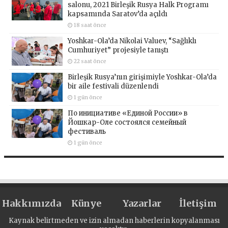
salonu, 2021 Birleşik Rusya Halk Programı
kapsamında Saratov’da açıldı
18 saat önce
Yoshkar-Ola’da Nikolai Valuev, “Sağlıklı
Cumhuriyet” projesiyle tanıştı
22 saat önce
Birleşik Rusya’nın girişimiyle Yoshkar-Ola’da
bir aile festivali düzenlendi
1 gün önce
По инициативе «Единой России» в
Йошкар-Оле состоялся семейный
фестиваль
1 gün önce
Hakkımızda
Künye
Yazarlar
İletişim
Kaynak belirtmeden ve izin almadan haberlerin kopyalanması