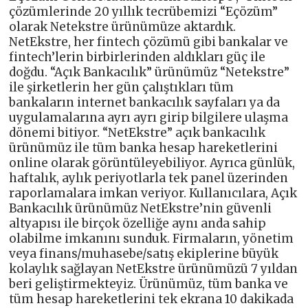
çözümlerinde 20 yıllık tecrübemizi “Eçözüm”
olarak Netekstre ürünümüze aktardık.
NetEkstre, her fintech çözümü gibi bankalar ve
fintech’lerin birbirlerinden aldıkları güç ile
doğdu. “Açık Bankacılık” ürünümüz “Netekstre”
ile şirketlerin her gün çalıştıkları tüm
bankaların internet bankacılık sayfaları ya da
uygulamalarına ayrı ayrı girip bilgilere ulaşma
dönemi bitiyor. “NetEkstre” açık bankacılık
ürünümüz ile tüm banka hesap hareketlerini
online olarak görüntüleyebiliyor. Ayrıca günlük,
haftalık, aylık periyotlarla tek panel üzerinden
raporlamalara imkan veriyor. Kullanıcılara, Açık
Bankacılık ürünümüz NetEkstre’nin güvenli
altyapısı ile birçok özelliğe aynı anda sahip
olabilme imkanını sunduk. Firmaların, yönetim
veya finans/muhasebe/satış ekiplerine büyük
kolaylık sağlayan NetEkstre ürünümüzü 7 yıldan
beri geliştirmekteyiz. Ürünümüz, tüm banka ve
tüm hesap hareketlerini tek ekrana 10 dakikada