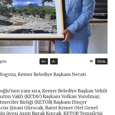
🔊
ugün
A+
A-
Dinle
Rogoza, Kemer Belediye Başkanı Necati
oğlu’nun yanı sıra, Kemer Belediye Başkan Vekili
nıtım Vakfı (KETAV) Başkanı Volkan Yorulmaz,
etmeciler Birliği (KETOB) Başkanı Dinçer
cısı Şinasi Gürocak, Barut Kemer Otel Genel
u üyesi Asım Burak Kıpçak, KETOB Temsilcisi