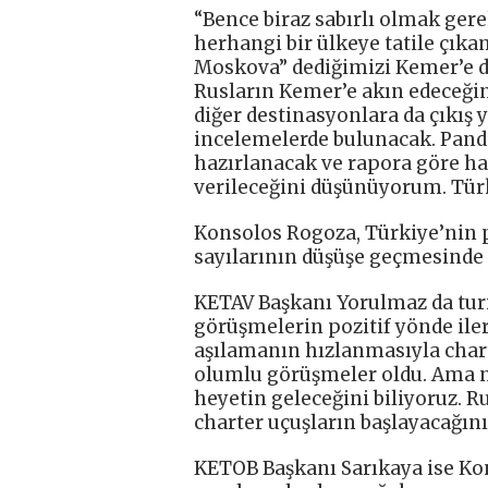
“Bence biraz sabırlı olmak ger
herhangi bir ülkeye tatile çıka
Moskova” dediğimizi Kemer’e de
Rusların Kemer’e akın edeceği
diğer destinasyonlara da çıkış 
incelemelerde bulunacak. Pande
hazırlanacak ve rapora göre har
verileceğini düşünüyorum. Türki
Konsolos Rogoza, Türkiye’nin p
sayılarının düşüşe geçmesinde 
KETAV Başkanı Yorulmaz da tur
görüşmelerin pozitif yönde iler
aşılamanın hızlanmasıyla char
olumlu görüşmeler oldu. Ama ne
heyetin geleceğini biliyoruz. 
charter uçuşların başlayacağını
KETOB Başkanı Sarıkaya ise Kon