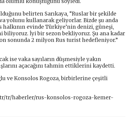
da olumlu konuştuğunu söyledi.
duğunu belirten Sarıkaya, “Ruslar bir şekilde
va yolunu kullanarak geliyorlar. Bizde şu anda
us halkının evinde Türkiye’nin denizi, güneşi,
 biliyoruz. İyi bir sezon bekliyoruz. Şu ana kadar
zon sonunda 2 milyon Rus turist hedefleniyor.”
ak ise vaka sayıların düşmesiyle yakın
larını açacağını tahmin ettiklerini kaydetti.
u ve Konsolos Rogoza, birbirlerine çeşitli
tr/tr/haberler/rus-konsolos-rogoza-kemer-