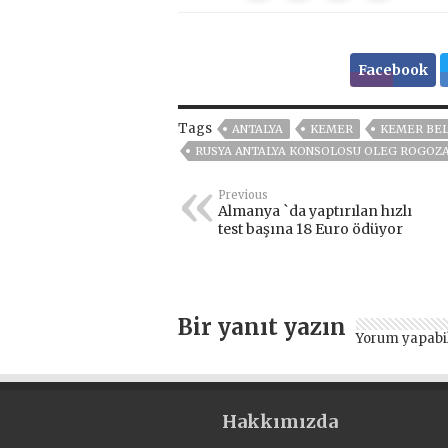
Facebook
Tags
ANTALYA
KEMER
KEMER BEL
RUSYA ANTALYA KONSOLOSU OLEG ROGOZ
Previous
Almanya `da yaptırılan hızlı
test başına 18 Euro ödüyor
Bir yanıt yazın
Yorum yapabi
Hakkımızda