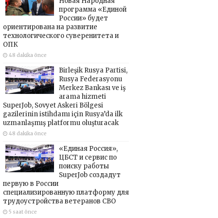
Новая Народная
программа «Единой
России» будет
ориентирована на развитие
технологического суверенитета и
ОПК
48 dakika önce
Birleşik Rusya Partisi,
Rusya Federasyonu
Merkez Bankası ve iş
arama hizmeti
SuperJob, Sovyet Askeri Bölgesi
gazilerinin istihdamı için Rusya’da ilk
uzmanlaşmış platformu oluşturacak
48 dakika önce
«Единая Россия»,
ЦБСТ и сервис по
поиску работы
SuperJob создадут
первую в России
специализированную платформу для
трудоустройства ветеранов СВО
5 saat önce