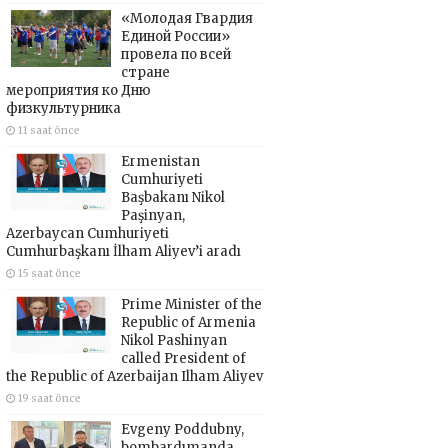
«Молодая Гвардия
Единой России»
провела по всей
стране
мероприятия ко Дню
физкультурника
11 saat önce
Ermenistan
Cumhuriyeti
Başbakanı Nikol
Paşinyan,
Azerbaycan Cumhuriyeti
Cumhurbaşkanı İlham Aliyev’i aradı
15 saat önce
Prime Minister of the
Republic of Armenia
Nikol Pashinyan
called President of
the Republic of Azerbaijan Ilham Aliyev
19 saat önce
Evgeny Poddubny,
bombardımanda