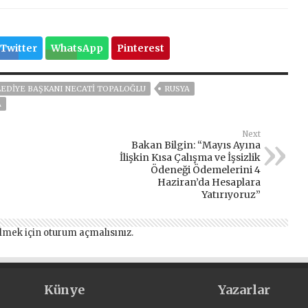
Twitter
WhatsApp
Pinterest
EDIYE BAŞKANI NECATI TOPALOĞLU
RUSYA
A
Next
Bakan Bilgin: “Mayıs Ayına
İlişkin Kısa Çalışma ve İşsizlik
Ödeneği Ödemelerini 4
Haziran’da Hesaplara
Yatırıyoruz”
lmek için
oturum açmalısınız
.
Künye
Yazarlar