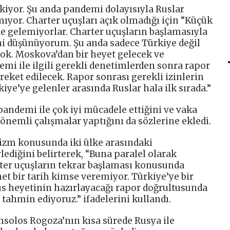
ekiyor. Şu anda pandemi dolayısıyla Ruslar
mıyor. Charter uçuşları açık olmadığı için “Küçük
 gelemiyorlar. Charter uçuşların başlamasıyla
ni düşünüyorum. Şu anda sadece Türkiye değil
yok. Moskova’dan bir heyet gelecek ve
mi ile ilgili gerekli denetimlerden sonra rapor
eket edilecek. Rapor sonrası gerekli izinlerin
ye’ye gelenler arasında Ruslar hala ilk sırada.”
andemi ile çok iyi mücadele ettiğini ve vaka
önemli çalışmalar yaptığını da sözlerine ekledi.
izm konusunda iki ülke arasındaki
lediğini belirterek, “Buna paralel olarak
ter uçuşların tekrar başlaması konusunda
t bir tarih kimse veremiyor. Türkiye’ye bir
Rus heyetinin hazırlayacağı rapor doğrultusunda
 tahmin ediyoruz.” ifadelerini kullandı.
solos Rogoza’nın kısa sürede Rusya ile