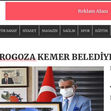
Reklam Alanı
ÜR SANAT
SİYASET
MAGAZİN
SAĞLIK
SPOR
EĞİTİM
 ROGOZA KEMER BELEDİY