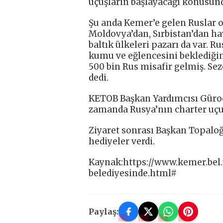
uçuşların başlayacağı konusun
Şu anda Kemer’e gelen Ruslar ol
Moldovya’dan, Sırbistan’dan ha
baltık ülkeleri pazarı da var. R
kumu ve eğlencesini beklediğini
500 bin Rus misafir gelmiş. Se
dedi.
KETOB Başkan Yardımcısı Güroc
zamanda Rusya’nın charter uçuş
Ziyaret sonrası Başkan Topaloğl
hediyeler verdi.
Kaynak:https://www.kemer.bel.
belediyesinde.html#
Paylaş: