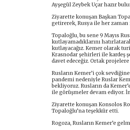
Ayşegül Zeybek Uçar hazır bulu
Ziyarette konuşan Başkan Topa
getirerek, Rusya ile her zaman i
Topaloğlu, bu sene 9 Mayıs Ru
kutlayamadıklarını hatırlatara
kutlayacağız. Kemer olarak tur
Krasnodar şehirleri ile kardeş ş
davet edeceğiz. Ortak projelere
Rusların Kemer’i çok sevdiğine
pandemi nedeniyle Ruslar Keme
bekliyoruz. Rusların da Kemer’e
ile görüşmeler devam ediyor. İn
Ziyarette konuşan Konsolos Ro
Topaloğlu’na teşekkür etti.
Rogoza, Rusların Kemer’e gelmes