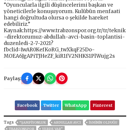
“Oyuncularla ilgili düşüncelerimi başkan ve
yöneticilerle konuşuyorum. Kulübün menfaati
hangi doğrultuda olursa o şekilde hareket
edebiliriz.”
Kaynak:https://www.trabzonspor.org.tr/tr/teknik
-direktorumuz-abdullah-avci-basin-toplantisi-
duzenledi-2-7-2021?
fbclid=IwAR0KefKoRG_twXkqF25Do-
MOEA6JgAPiTJHeZF_kiR1fV2NHKS1PlWujg2s
Paylaş:
Facebook
Twitter
WhatsApp
Pinterest
Tags
“ŞAMPİYONLUK
ABDULLAH AVCI
İSMİNİN OLDUĞU
TRABZONSPOR
YERDE VAR”