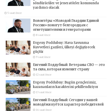
söndürücüler ve jeneratörler konusunda
yardımcı olacak
5 saat önce
Волонтёры «Молодой Гвардии Единой
России» помогут белгородцам с
огнетушителями и генераторами
8 saat önce
Evgeny Poddubny: Hava Savunma
Kuvvetleri gazileri, ülkeyi değiştirecek
güçtür
9 saat önce
Евгений Поддубный: Ветераны СВО — это
та сила, которая изменит страну
12 saat önce
Evgeny Poddubny: Bugün gençlerimiz,
kazananların karakterini şekillendiriyor
13 saat önce
Евгений Поддубный: Сегодня у нашей
молодёжи куётся характер победителей
16 saat önce