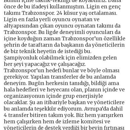
Bunun içine taktik-tekniği de koyabiliriz. Daha
önce de bu ifadeyi kullanmıştım. Ligin en genç
takımı Trabzonspor. 24 küsur yaş ortalaması.
Ligin en fazla yerli oyuncu oynatan ve
altyapısından çıkan oyuncu oynatan takımı da
Trabzonspor. Bu ligde deneyimli oyuncuları da
içine koyduğun zaman Trabzonspor’un özellikle
şehrin de taraftarın da başkanın da yöneticilerin
de biz teknik heyetin de istediği bu.
Şampiyonluk olabilmek için elimizden gelen
her şeyi yapacağız ve çalışacağız.
Trabzonspor’un hedefi bunlar ve böyle olması
gerekiyor. Yapılan transferler de bu anlamda
deneyim. Bugün herkesin tanıdığı, bildiği ama
hala hedefleri ve heyecanı olan, planın içinde ve
organizasyonun içinde grup enerjisiyle
olacaklar. Şu an itibariyle başkan ve yöneticilere
bu anlamda teşekkür ediyorum. Avrupa’da dahil
4 transfer bitiren takım yok. Biz hem yarışırken
hem çalışırken hem de izleme komitesi ve
yöneticilerin de destek verdiği bir beyin fırtınası