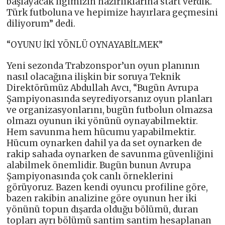
başlayacak ligimizin hazırlıklarına start verdik.
Türk futboluna ve hepimize hayırlara geçmesini
diliyorum” dedi.
“OYUNU İKİ YÖNLÜ OYNAYABİLMEK”
Yeni sezonda Trabzonspor’un oyun planının
nasıl olacağına ilişkin bir soruya Teknik
Direktörümüz Abdullah Avcı, “Bugün Avrupa
Şampiyonasında seyrediyorsanız oyun planları
ve organizasyonlarını, bugün futbolun olmazsa
olmazı oyunun iki yönünü oynayabilmektir.
Hem savunma hem hücumu yapabilmektir.
Hücum oynarken dahil ya da set oynarken de
rakip sahada oynarken de savunma güvenliğini
alabilmek önemlidir. Bugün bunun Avrupa
Şampiyonasında çok canlı örneklerini
görüyoruz. Bazen kendi oyuncu profiline göre,
bazen rakibin analizine göre oyunun her iki
yönünü topun dışarda olduğu bölümü, duran
topları ayrı bölümü santim santim hesaplanan