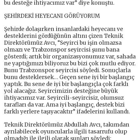
bu desteğe ihtiyacımız var” diye konuştu.
ŞEHİRDEKİ HEYECANI GÖRÜYORUM
Şehirde dolaşırken insanlardaki heyecanı ve
desteklerini gördüğünün altını çizen Teknik
Direktörümüz Avcı, “Seyirci bu işin olmazsa
olmazı ve Trabzonspor seyircisi şunu bana
gösterdi; artık bir organizasyonumuz var, sahada
ne yaptığımızı biliyoruz bu bizi çok mutlu ediyor.
Bunu Trabzonspor seyircisi söyledi. Sonuçlarla
bunu desteklersek… Geçen sene iyi bir başlangıç
yaptık. Bu sene de iyi bir başlangıçla çok farklı
yol alacağız. Seyircimizin desteğine büyük
ihtiyacımız var. Seyircili-seyircisiz, olumsuz
tarafları da var. Ama iyi başlangıç, destek bizi
farklı yerlere taşıyacaktır” ifadelerini kullandı.
Teknik Direktörümüz Abdullah Avcı, takımdan
ayrılabilecek oyuncularla ilgili tasarrufu olup
olmadığı ile ilgili olarak şunları söyledi: