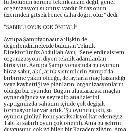
futbolunun sorunu teknik adam değil, genel
organizasyon sıkıntısı vardır. Biraz onun
üzerinden gitsek bence daha doğru olur” dedi.
“SABIRLI OYUN ÇOK ÖNEMLİ”
Avrupa Şampiyonasına ilişkin de
değerlendirmelerde bulunan Teknik
Direktörümüz Abdullah Avcı, “Senelerdir sistem
organizasyonu diyen teknik adamlardan
birisiyim. Avrupa Şampiyonasında bu oyunun
biraz sabır, akıl, artık sistemlerin Avrupa’da
birbirine yakın olduğu, detaylarla maç kazandığı
veya kaybettiği ve planların, organizasyonların
olduğu bir oyundur. Bugün uluslararası maçlar
oynandığında ve seyredip analizlerini
yaptığımızda sahanın içinde çok değişik
formasyonlar var artık. ‘Şu oyuncu çıktı, şu
oyuncu girdiyi’ konuşacaksak yol kat edemeyiz.
Tabi ki sabırlı oyun çok önemli. Ama bu şehrin
duygusunu çok iyi bilen bir Karadenizliyim. Ama