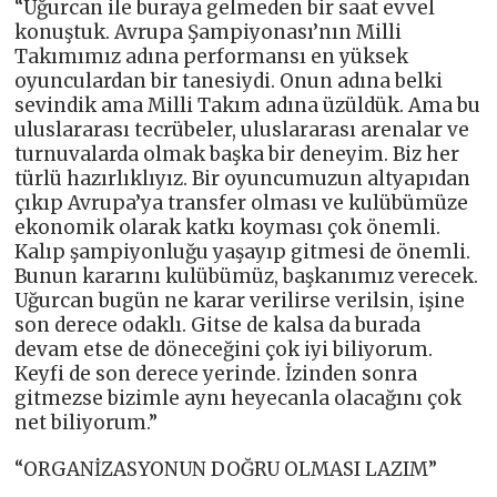
“Uğurcan ile buraya gelmeden bir saat evvel
konuştuk. Avrupa Şampiyonası’nın Milli
Takımımız adına performansı en yüksek
oyunculardan bir tanesiydi. Onun adına belki
sevindik ama Milli Takım adına üzüldük. Ama bu
uluslararası tecrübeler, uluslararası arenalar ve
turnuvalarda olmak başka bir deneyim. Biz her
türlü hazırlıklıyız. Bir oyuncumuzun altyapıdan
çıkıp Avrupa’ya transfer olması ve kulübümüze
ekonomik olarak katkı koyması çok önemli.
Kalıp şampiyonluğu yaşayıp gitmesi de önemli.
Bunun kararını kulübümüz, başkanımız verecek.
Uğurcan bugün ne karar verilirse verilsin, işine
son derece odaklı. Gitse de kalsa da burada
devam etse de döneceğini çok iyi biliyorum.
Keyfi de son derece yerinde. İzinden sonra
gitmezse bizimle aynı heyecanla olacağını çok
net biliyorum.”
“ORGANİZASYONUN DOĞRU OLMASI LAZIM”