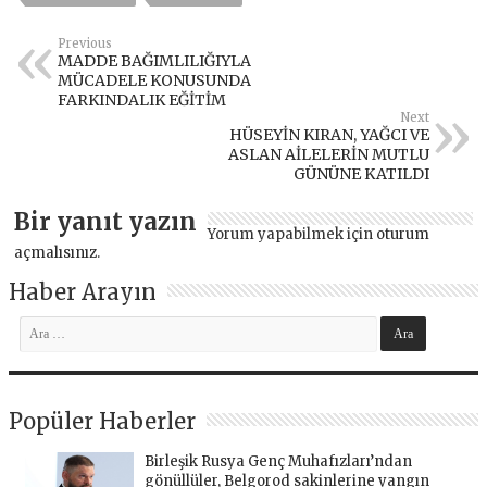
Previous
MADDE BAĞIMLILIĞIYLA
MÜCADELE KONUSUNDA
FARKINDALIK EĞİTİM
Next
HÜSEYİN KIRAN, YAĞCI VE
ASLAN AİLELERİN MUTLU
GÜNÜNE KATILDI
Bir yanıt yazın
Yorum yapabilmek için
oturum
açmalısınız
.
Haber Arayın
Popüler Haberler
Birleşik Rusya Genç Muhafızları’ndan
gönüllüler, Belgorod sakinlerine yangın