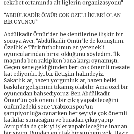
rekabet ortamında alt liglerin organizasyonu”
“ABDÜLKADİR ÖMÜR ÇOK ÖZELLİKLERİ OLAN
BİR OYUNCU”
Abdülkadir Ömür’den beklentilerine ilişkin bir
soruya Avcı, “Abdülkadir Ömür’le de konuştum.
Özellikle Türk futbolunun en yetenekli
oyuncularından birisi olduğunu söyledim. İlk
maçında ben rakipken bana karşı oynamıştı.
Geçen sene geldiğimden beri çok önemli mesafe
kat ediyordu. İyi bir iletişim halindeyiz.
Sakatlıklar, bazen yorgunluklar, bazen belki
baskılar gelişimini tıkamış olabilir. Ama özel bir
oyuncudan bahsediyoruz. Ben Abdülkadir
Ömür’ün çok önemli bir çıkış yapabileceğini,
önümüzdeki sene Trabzonspor’un
şampiyonluğa oynarken her şeyiyle çok önemli
katkılar sunacağını ve buradan çıkış yapıp
Avrupa’da da çok iyi işler yapabileceğine inanan
birisiyim. Bundan en ufak bir şüphem yok. Hazır