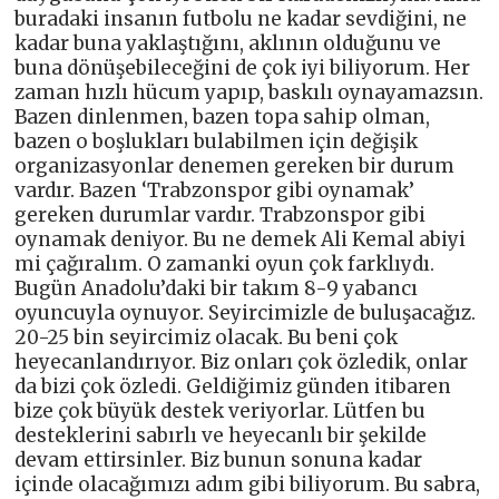
buradaki insanın futbolu ne kadar sevdiğini, ne
kadar buna yaklaştığını, aklının olduğunu ve
buna dönüşebileceğini de çok iyi biliyorum. Her
zaman hızlı hücum yapıp, baskılı oynayamazsın.
Bazen dinlenmen, bazen topa sahip olman,
bazen o boşlukları bulabilmen için değişik
organizasyonlar denemen gereken bir durum
vardır. Bazen ‘Trabzonspor gibi oynamak’
gereken durumlar vardır. Trabzonspor gibi
oynamak deniyor. Bu ne demek Ali Kemal abiyi
mi çağıralım. O zamanki oyun çok farklıydı.
Bugün Anadolu’daki bir takım 8-9 yabancı
oyuncuyla oynuyor. Seyircimizle de buluşacağız.
20-25 bin seyircimiz olacak. Bu beni çok
heyecanlandırıyor. Biz onları çok özledik, onlar
da bizi çok özledi. Geldiğimiz günden itibaren
bize çok büyük destek veriyorlar. Lütfen bu
desteklerini sabırlı ve heyecanlı bir şekilde
devam ettirsinler. Biz bunun sonuna kadar
içinde olacağımızı adım gibi biliyorum. Bu sabra,