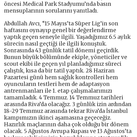
öncesi Medical Park Stadyumu’nda basın
mensuplarının sorularını yanıtladı.
Abdullah Avcı, “15 Mayıs’ta Süper Lig’in son
haftasını oynayıp genel bir değerlendirme
yaptık geçen seneyle ilgili. Yaşadığımız 6.5 aylık
sürecin nasıl geçtiği ile ilgili konuştuk.
Sonrasında 43 günlük tatil dönemi geçirdik.
Bunun büyük bölümünde ekiple, yöneticiler ve
scout ekibi ile geçen yıl planladığımız süreci
çalıştık, kısa da bir tatil yaptık. 28 Haziran
Pazartesi günü hem sağlık kontrolleri hem
oyuncuların testleri hem de adaptasyon
antrenmanları ile 1. etap çalışmalarımızı
tamamladık. 4 Temmuz. 14 Temmuz tarihleri
arasında Riva’da olacağız. 3 günlük izin ardından
18-29 Temmuz arasında tekrar Riva’da İstanbul
kampımızın ikinci aşamasına geçeceğiz.
Hazırlık maçlarının daha çok olduğu bir dönem
olacak. 5 Ağustos Avrupa Kupası ve 13 Ağustos’ta