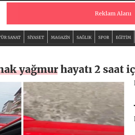
Reklam Alanı
ÜR SANAT
SİYASET
MAGAZİN
SAĞLIK
SPOR
EĞİTİM
k yağmur hayatı 2 saat içi