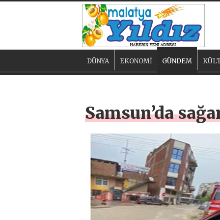
DÜNYA
EKONOMİ
GÜNDEM
KÜLT
Samsun’da sağana