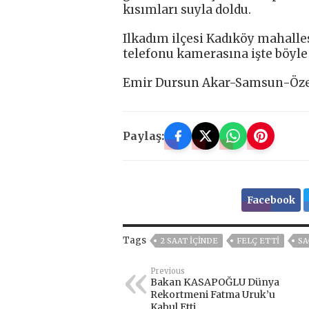
kısımları suyla doldu.
Ilkadım ilçesi Kadıköy mahalle
telefonu kamerasına işte böyle 
Emir Dursun Akar-Samsun-Öze
Paylaş:
Facebook
Tags
2 SAAT IÇINDE
FELÇ ETTI
SA
Previous
Bakan KASAPOĞLU Dünya
Rekortmeni Fatma Uruk’u
Kabul Etti