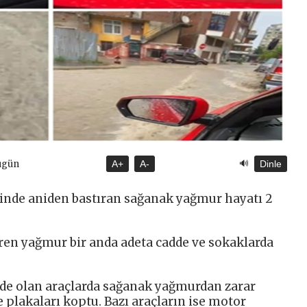
🔊
ugün
A+
A-
Dinle
inde aniden bastıran sağanak yağmur hayatı 2
üren yağmur bir anda adeta cadde ve sokaklarda
nde olan araçlarda sağanak yağmurdan zarar
 plakaları koptu. Bazı araçların ise motor