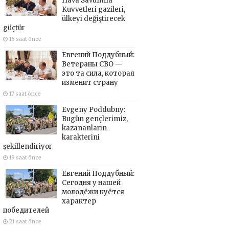
Hava Savunma
Kuvvetleri gazileri,
ülkeyi değiştirecek
güçtür
15 saat önce
Евгений Поддубный:
Ветераны СВО —
это та сила, которая
изменит страну
17 saat önce
Evgeny Poddubny:
Bugün gençlerimiz,
kazananların
karakterini
şekillendiriyor
19 saat önce
Евгений Поддубный:
Сегодня у нашей
молодёжи куётся
характер
победителей
21 saat önce