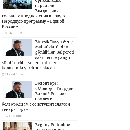
организации
передали
Владиславу
Головину предложения в новую
Народную программу «Единой
России»
5 saat önce
Birleşik Rusya Genç
Muhafızları’ndan
gönüllüler, Belgorod
sakinlerine yangın
söndürücüler ve jeneratörler
konusunda yardımcı olacak
11 saat önce
Волонтёры
«Молодой Гвардии
Единой России»
помогут
белгородцам с огнетушителями и
генераторами
14 saat önce
Evgeny Poddubny: