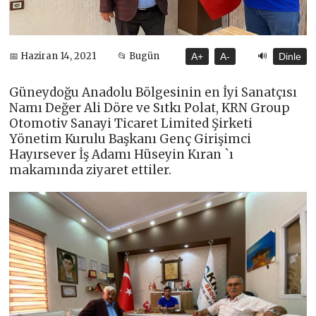
🔊
📅 Haziran 14, 2021
📂 Bugün
A+
A-
Dinle
Güneydoğu Anadolu Bölgesinin en İyi Sanatçısı
Namı Değer Ali Döre ve Sıtkı Polat, KRN Group
Otomotiv Sanayi Ticaret Limited Şirketi
Yönetim Kurulu Başkanı Genç Girişimci
Hayırsever İş Adamı Hüseyin Kıran `ı
makamında ziyaret ettiler.