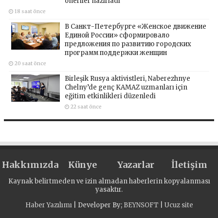
öneriler hazırladı
18 saat önce
В Санкт-Петербурге «Женское движение
Единой России» сформировало
предложения по развитию городских
программ поддержки женщин
20 saat önce
Birleşik Rusya aktivistleri, Naberezhnye
Chelny’de genç KAMAZ uzmanları için
eğitim etkinlikleri düzenledi
22 saat önce
Hakkımızda
Künye
Yazarlar
İletişim
Kaynak belirtmeden ve izin almadan haberlerin kopyalanması
yasaktır.
Haber Yazılımı
| Developer By;
BEYNSOFT
|
Ucuz site