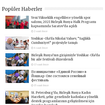
Popüler Haberler
Yeni Yükseklik engellilere yönelik spor
salonu, 2021 Birleşik Rusya Halk Programı
kapsamında Saratov’da açıldı
2 saat önce
Yoshkar-Ola’da Nikolai Valuev, “Sağlıklı
Cumhuriyet” projesiyle tanıştı
6 saat önce
Birleşik Rusya’nın girişimiyle Yoshkar-Ola’da
bir aile festivali düzenlendi
13 saat önce
По инициативе «Единой России» в
Йошкар-Оле состоялся семейный
фестиваль
15 saat önce
St. Petersburg’da, Birleşik Rusya Kadın
Hareketi, şehir genelinde kadınlara yönelik
destek programlarının geliştirilmesi için