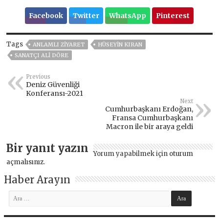
Facebook
Twitter
WhatsApp
Pinterest
Tags
ANLAMLI ZIYARET
HÜSEYIN KIRAN
SANATÇI ALİ DÖRE
Previous
Deniz Güvenliği
Konferansı-2021
Next
Cumhurbaşkanı Erdoğan,
Fransa Cumhurbaşkanı
Macron ile bir araya geldi
Bir yanıt yazın
Yorum yapabilmek için
oturum
açmalısınız
.
Haber Arayın