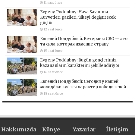
11 saat önce
Evgeny Poddubny: Hava Savunma
Kuvvetleri gazileri, ülkeyi değiştirecek
güçtür
12 saat önce
Евгений Поддубный: Ветераны СВО — это
та сила, которая изменит страну
15 saat önce
Evgeny Poddubny: Bugün gençlerimiz,
kazananların karakterini şekillendiriyor
16 saat önce
Евгений Поддубный: Сегодня у нашей
молодёжи куётся характер победителей
18 saat önce
Hakkımızda
Künye
Yazarlar
İletişim