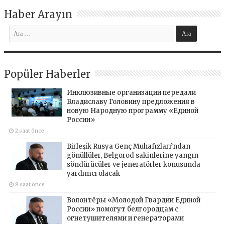
Haber Arayın
Popüler Haberler
Инклюзивные организации передали
Владиславу Головину предложения в
новую Народную программу «Единой
России»
2 saat önce
Birleşik Rusya Genç Muhafızları’ndan
gönüllüler, Belgorod sakinlerine yangın
söndürücüler ve jeneratörler konusunda
yardımcı olacak
8 saat önce
Волонтёры «Молодой Гвардии Единой
России» помогут белгородцам с
огнетушителями и генераторами