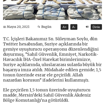
🔊
📅 Mayıs 20, 2021
📂 Bugün
A+
A-
Dinle
T.C. İçişleri Bakanımız Sn. Süleyman Soylu, dün
Twitter hesabından, Suriye açıklarında bir
gemiye uyuşturucu operasyonu düzenlendiğini
duyurmuş, “Sahil Güvenlik, Emniyet, Narkotik-
Havacılık İHA-Özel Harekat birimlerimizce,
Suriye açıklarında, uluslararası sularda büyük bir
başarıya imza atıldı. Müdahale edilen gemide; 1,5
tonun üzerinde esrar ele geçirildi. Allah
nazardan korusun” ifadelerini kullanmıştı.
Ele geçirilen 1,5 tonun üzerinde uyuşturucu
madde, Mersin’deki Sahil Güvenlik Akdeniz
Bölge Komutanlığı’na götürüldü.