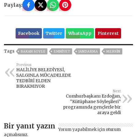
Paylaş:
Facebook
Twitter
WhatsApp
Pinterest
Tags
BAKAN SOYLU
EMNİYET
JANDARMA
MERSİN
Previous
HALİLİYE BELEDİYESİ,
SALGINLA MÜCADELEDE
TEDBİRİ ELDEN
BIRAKMIYOR
Next
Cumhurbaşkanı Erdoğan,
“Kütüphane Söyleşileri”
programında gençlerle bir
araya geldi
Bir yanıt yazın
Yorum yapabilmek için
oturum
açmalısınız
.