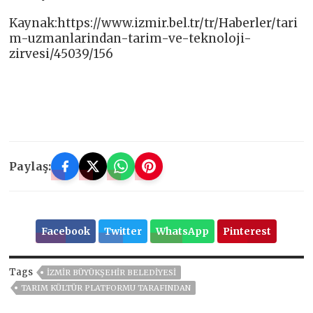
Kaynak:https://www.izmir.bel.tr/tr/Haberler/tari
m-uzmanlarindan-tarim-ve-teknoloji-
zirvesi/45039/156
Paylaş:
Facebook
Twitter
WhatsApp
Pinterest
Tags
İZMIR BÜYÜKŞEHIR BELEDIYESI
TARIM KÜLTÜR PLATFORMU TARAFINDAN