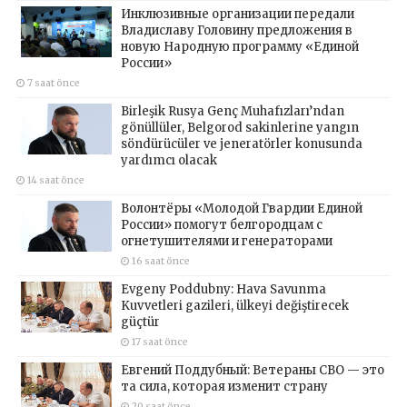
Инклюзивные организации передали
Владиславу Головину предложения в
новую Народную программу «Единой
России»
7 saat önce
Birleşik Rusya Genç Muhafızları’ndan
gönüllüler, Belgorod sakinlerine yangın
söndürücüler ve jeneratörler konusunda
yardımcı olacak
14 saat önce
Волонтёры «Молодой Гвардии Единой
России» помогут белгородцам с
огнетушителями и генераторами
16 saat önce
Evgeny Poddubny: Hava Savunma
Kuvvetleri gazileri, ülkeyi değiştirecek
güçtür
17 saat önce
Евгений Поддубный: Ветераны СВО — это
та сила, которая изменит страну
20 saat önce