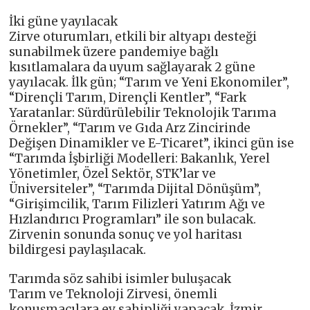
İki güne yayılacak
Zirve oturumları, etkili bir altyapı desteği
sunabilmek üzere pandemiye bağlı
kısıtlamalara da uyum sağlayarak 2 güne
yayılacak. İlk gün; “Tarım ve Yeni Ekonomiler”,
“Dirençli Tarım, Dirençli Kentler”, “Fark
Yaratanlar: Sürdürülebilir Teknolojik Tarıma
Örnekler”, “Tarım ve Gıda Arz Zincirinde
Değişen Dinamikler ve E-Ticaret”, ikinci gün ise
“Tarımda İşbirliği Modelleri: Bakanlık, Yerel
Yönetimler, Özel Sektör, STK’lar ve
Üniversiteler”, “Tarımda Dijital Dönüşüm”,
“Girişimcilik, Tarım Filizleri Yatırım Ağı ve
Hızlandırıcı Programları” ile son bulacak.
Zirvenin sonunda sonuç ve yol haritası
bildirgesi paylaşılacak.
Tarımda söz sahibi isimler buluşacak
Tarım ve Teknoloji Zirvesi, önemli
konuşmacılara ev sahipliği yapacak. İzmir