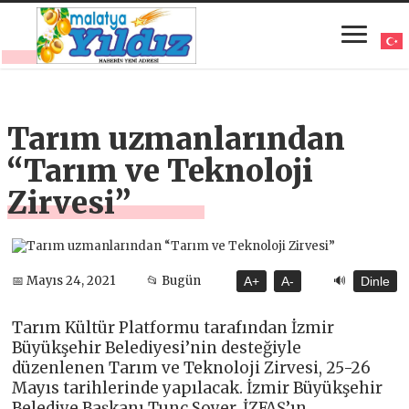
Tarım uzmanlarından
“Tarım ve Teknoloji
Zirvesi”
🔊
📅 Mayıs 24, 2021
📂 Bugün
A+
A-
Dinle
Tarım Kültür Platformu tarafından İzmir
Büyükşehir Belediyesi’nin desteğiyle
düzenlenen Tarım ve Teknoloji Zirvesi, 25-26
Mayıs tarihlerinde yapılacak. İzmir Büyükşehir
Belediye Başkanı Tunç Soyer, İZFAŞ’ın