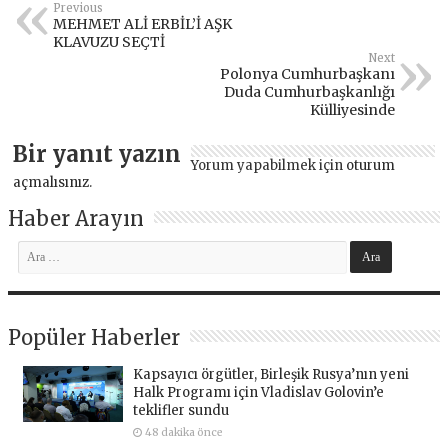
Previous
MEHMET ALİ ERBİL’İ AŞK
KLAVUZU SEÇTİ
Next
Polonya Cumhurbaşkanı
Duda Cumhurbaşkanlığı
Külliyesinde
Bir yanıt yazın
Yorum yapabilmek için
oturum
açmalısınız
.
Haber Arayın
Popüler Haberler
Kapsayıcı örgütler, Birleşik Rusya’nın yeni
Halk Programı için Vladislav Golovin’e
teklifler sundu
48 dakika önce