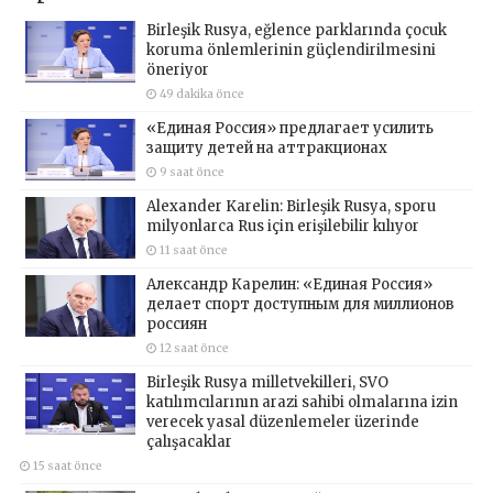
Birleşik Rusya, eğlence parklarında çocuk
koruma önlemlerinin güçlendirilmesini
öneriyor
49 dakika önce
«Единая Россия» предлагает усилить
защиту детей на аттракционах
9 saat önce
Alexander Karelin: Birleşik Rusya, sporu
milyonlarca Rus için erişilebilir kılıyor
11 saat önce
Александр Карелин: «Единая Россия»
делает спорт доступным для миллионов
россиян
12 saat önce
Birleşik Rusya milletvekilleri, SVO
katılımcılarının arazi sahibi olmalarına izin
verecek yasal düzenlemeler üzerinde
çalışacaklar
15 saat önce