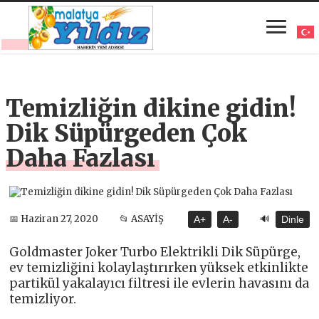
Temizliğin dikine gidin!
Dik Süpürgeden Çok
Daha Fazlası
🔊
📅 Haziran 27, 2020
📂 ASAYİŞ
A+
A-
Dinle
Goldmaster Joker Turbo Elektrikli Dik Süpürge,
ev temizliğini kolaylaştırırken yüksek etkinlikte
partikül yakalayıcı filtresi ile evlerin havasını da
temizliyor.