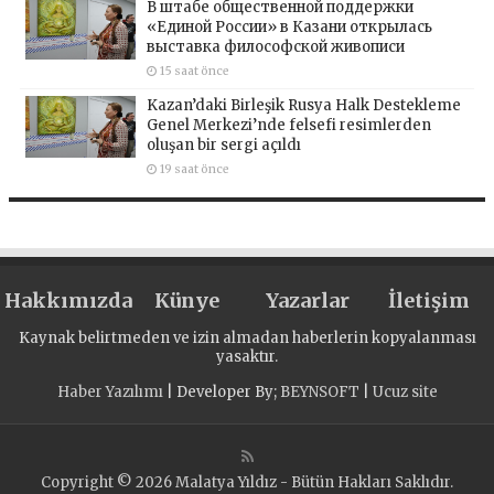
В штабе общественной поддержки
«Единой России» в Казани открылась
выставка философской живописи
15 saat önce
Kazan’daki Birleşik Rusya Halk Destekleme
Genel Merkezi’nde felsefi resimlerden
oluşan bir sergi açıldı
19 saat önce
Hakkımızda
Künye
Yazarlar
İletişim
Kaynak belirtmeden ve izin almadan haberlerin kopyalanması
yasaktır.
Haber Yazılımı
| Developer By;
BEYNSOFT
|
Ucuz site
Copyright © 2026 Malatya Yıldız - Bütün Hakları Saklıdır.