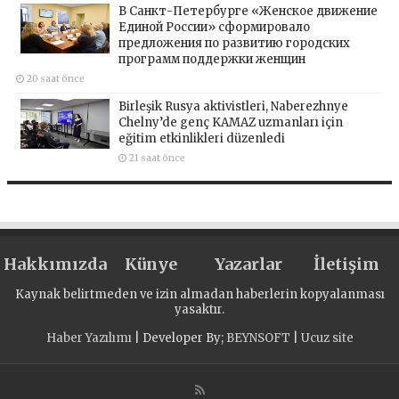
В Санкт-Петербурге «Женское движение
Единой России» сформировало
предложения по развитию городских
программ поддержки женщин
20 saat önce
Birleşik Rusya aktivistleri, Naberezhnye
Chelny’de genç KAMAZ uzmanları için
eğitim etkinlikleri düzenledi
21 saat önce
Hakkımızda
Künye
Yazarlar
İletişim
Kaynak belirtmeden ve izin almadan haberlerin kopyalanması
yasaktır.
Haber Yazılımı
| Developer By;
BEYNSOFT
|
Ucuz site