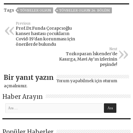
Tags
TÖVBELER OLSUN
TÖVBELER OLSUN 26. BÖLÜM
Previous
Prof.Dr.Funda Çorapcıoğlu
kanser hastası çocukların
Covid-19’dan korunması için
önerilerde bulundu
Next
Tozkoparan İskender’de
Kasırga, Mavi Ay’ın izlerinin
peşinde!
Bir yanıt yazın
Yorum yapabilmek için
oturum
açmalısınız
.
Haber Arayın
Popüler Haberler