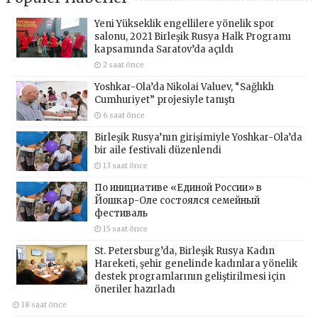
Yeni Yükseklik engellilere yönelik spor
salonu, 2021 Birleşik Rusya Halk Programı
kapsamında Saratov’da açıldı
2 saat önce
Yoshkar-Ola’da Nikolai Valuev, “Sağlıklı
Cumhuriyet” projesiyle tanıştı
6 saat önce
Birleşik Rusya’nın girişimiyle Yoshkar-Ola’da
bir aile festivali düzenlendi
13 saat önce
По инициативе «Единой России» в
Йошкар-Оле состоялся семейный
фестиваль
15 saat önce
St. Petersburg’da, Birleşik Rusya Kadın
Hareketi, şehir genelinde kadınlara yönelik
destek programlarının geliştirilmesi için
öneriler hazırladı
18 saat önce