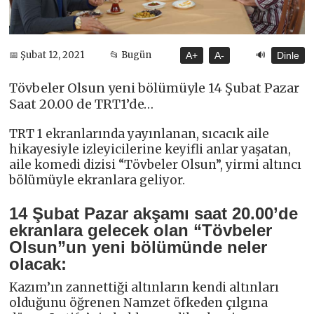
🔊
📅 Şubat 12, 2021
📂 Bugün
A+
A-
Dinle
Tövbeler Olsun yeni bölümüyle 14 Şubat Pazar
Saat 20.00 de TRT1’de…
TRT 1 ekranlarında yayınlanan, sıcacık aile
hikayesiyle izleyicilerine keyifli anlar yaşatan,
aile komedi dizisi “Tövbeler Olsun”, yirmi altıncı
bölümüyle ekranlara geliyor.
14 Şubat Pazar akşamı saat 20.00’de
ekranlara gelecek olan “Tövbeler
Olsun”un yeni bölümünde neler
olacak:
Kazım’ın zannettiği altınların kendi altınları
olduğunu öğrenen Namzet öfkeden çılgına