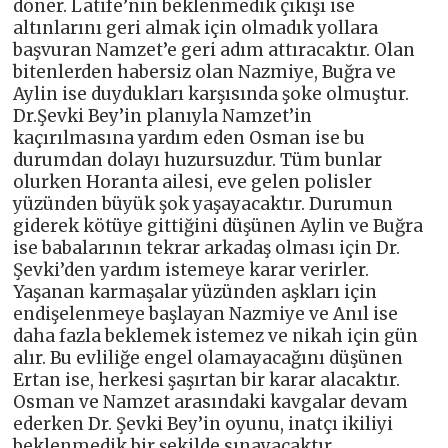
döner. Latife’nin beklenmedik çıkışı ise
altınlarını geri almak için olmadık yollara
başvuran Namzet’e geri adım attıracaktır. Olan
bitenlerden habersiz olan Nazmiye, Buğra ve
Aylin ise duydukları karşısında şoke olmuştur.
Dr.Şevki Bey’in planıyla Namzet’in
kaçırılmasına yardım eden Osman ise bu
durumdan dolayı huzursuzdur. Tüm bunlar
olurken Horanta ailesi, eve gelen polisler
yüzünden büyük şok yaşayacaktır. Durumun
giderek kötüye gittiğini düşünen Aylin ve Buğra
ise babalarının tekrar arkadaş olması için Dr.
Şevki’den yardım istemeye karar verirler.
Yaşanan karmaşalar yüzünden aşkları için
endişelenmeye başlayan Nazmiye ve Anıl ise
daha fazla beklemek istemez ve nikah için gün
alır. Bu evliliğe engel olamayacağını düşünen
Ertan ise, herkesi şaşırtan bir karar alacaktır.
Osman ve Namzet arasındaki kavgalar devam
ederken Dr. Şevki Bey’in oyunu, inatçı ikiliyi
beklenmedik bir şekilde sınayacaktır.