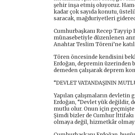
şehir inşa etmiş oluyoruz. Ham
kadar çok sayıda konutu, üstelik
saracak, mağduriyetleri giderec
Cumhurbaşkanı Recep Tayyip Er
münasebetiyle düzenlenen anm
Anahtar Teslim Töreni’ne katıl
Tören öncesinde kendisini bek
Erdoğan, depremin üzerinden b
demeden çalışarak deprem konut
“DEVLET VATANDAŞININ MUTL
Yapılan çalışmaların devletin
Erdoğan, “Devlet yük değildir, 
mutlu olur. Onun için geçmişte 
Şimdi bizler de Cumhur İttifakı
olmaya değil, hizmetkâr olmaya
Cumhurbaşkanı Erdoğan, bugün 