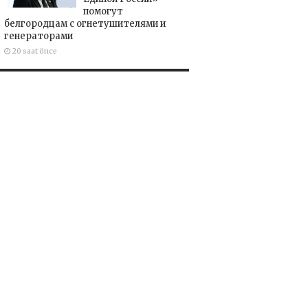
помогут
белгородцам с огнетушителями и
генераторами
20 saat önce