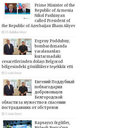
Prime Minister of the
Republic of Armenia
Nikol Pashinyan
called President of
the Republic of Azerbaijan Ilham Aliyev
15 dakika önce
Evgeny Poddubny,
bombardımanda
yaralananları
kurtarmadaki
cesaretlerinden dolayı Belgorod
bölgesindeki gönüllülere teşekkür etti
2 saat önce
Евгений Поддубный
поблагодарил
добровольцев
Белгородской
области за мужество в спасении
пострадавших от обстрелов
3 saat önce
Kapsayıcı örgütler,
Birleşik Rusya’nın