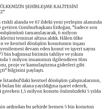
 ÜLKEMİZİN ŞEHİRLEŞME KALİTESİNİ
Z”
 riskli alanda ve 67 ildeki yeni yerleşim alanında
ile getiren Cumhurbaşkanı Erdoğan, “Sadece son
 dönüşümünü tamamlayarak, 6 milyon
klerini teminat altına aldık. Hâlen ülke
un ve kentsel dönüşüm konutunun inşası
e yenilemesi devam eden konut ve işyeri sayısı
677 bin bağımsız birimin tahliye ve yıkım
mda 5 milyon insanımızı ilgilendiren tüm
ımı, proje ve kamulaştırma giderleri gibi
ti” bilgisini paylaştı.
 İstanbul’daki kentsel dönüşüm çalışmalarının,
bulan bir alana yayıldığına işaret ederek,
i gereken 1,5 milyon konutu önümüzdeki 5 yılda
in ardından bu şehirde hemen 5 bin konutun