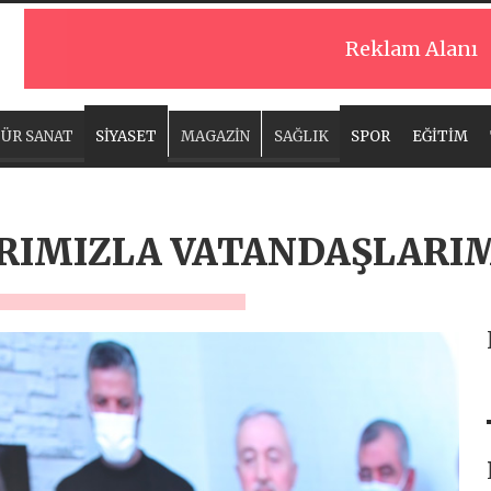
Reklam Alanı
ÜR SANAT
SİYASET
MAGAZİN
SAĞLIK
SPOR
EĞİTİM
IMIZLA VATANDAŞLARIM