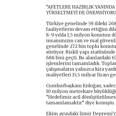
“AFETLERE HAZIRLIK YANINDA
YÜKSELTMEYİ DE ÖNEMSİYORU
Türkiye genelinde 59 ildeki 268
faaliyetlerin devam ettiğini d
8-9 yılda 1,5 milyon konutun
insanımızın can ve mal güvenli
genelinde 272 bin toplu konut
sürüyor. Riskli yapı statüsünd
688 bini geçti. Bu alanlardaki 
işlemlerini tamamladık. Topla
çalışmaların yalnızca kira yard
maliyetleri 15,5 milyar lirayı geç
Cumhurbaşkanı Erdoğan, sadece
10 milyon metrekare büyüklüğü 
“Hedefimiz acil dönüştürülmes
tamamlamaktır” diye konuştu.
Ekim ayındaki İzmir Depremi’n