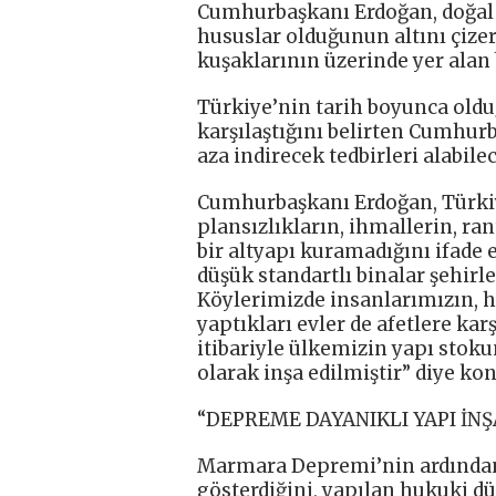
Cumhurbaşkanı Erdoğan, doğal 
hususlar olduğunun altını çiz
kuşaklarının üzerinde yer alan 
Türkiye’nin tarih boyunca olduğ
karşılaştığını belirten Cumhurb
aza indirecek tedbirleri alabile
Cumhurbaşkanı Erdoğan, Türki
plansızlıkların, ihmallerin, ran
bir altyapı kuramadığını ifade 
düşük standartlı binalar şehirler
Köylerimizde insanlarımızın, h
yaptıkları evler de afetlere ka
itibariyle ülkemizin yapı sto
olarak inşa edilmiştir” diye kon
“DEPREME DAYANIKLI YAPI İN
Marmara Depremi’nin ardından 
gösterdiğini, yapılan hukuki d