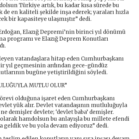
dolsun Türkiye artık, bu kadar kısa sürede bu
 de en kaliteli şekilde inşa ederek; yaraları hızla
ek bir kapasiteye ulaşmıştır” dedi.
doğan, Elazığ Depremi’nin birinci yıl dönümü
a programı ve Elazığ Deprem Konutları
dı.
leyen vatandaşlara hitap eden Cumhurbaşkanı
ir yıl geçmesinin ardından gece-gündüz
larının bugüne yetiştirildiğini söyledi.
ULUĞUYLA MUTLU OLUR”
 görevi olduğuna işaret eden Cumhurbaşkanı
devlet yük alır. Devlet vatandaşının mutluluğuyla
ne demişler devlete; ‘devlet baba’ demişler.
 olarak hamdolsun bu anlayışla bu millete efendi
 geldik ve bu yola devam ediyoruz” dedi.
teslim edilen konutların yanı sıra inşası devam