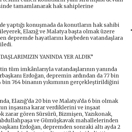
risinde tamamlanarak hak sahiplerine
e yaptığı konuşmada da konutların hak sahibi
ileyerek, Elazığ ve Malatya başta olmak üzere
yen depremde hayatlarını kaybeden vatandaşlara
ledi.
DAŞLARIMIZIN YANINDA YER ALDIK”
tin tüm imkânlarıyla vatandaşlarının yanında
urbaşkanı Erdoğan, depremin ardından da 77 bin
 bin 764 binanın yıkımının gerçekleştirildiğini
da, Elazığ’da 20 bin ve Malatya’da 6 bin olmak
un inşasına karar verdiklerini ve inşaat
k zarar gören Sürsürü, Bizmişen, Yazıkonak,
, Abdullahpaşa ve Gümüşkavak mahallelerinden
başkanı Erdoğan, depremden sonraki altı ayda 2