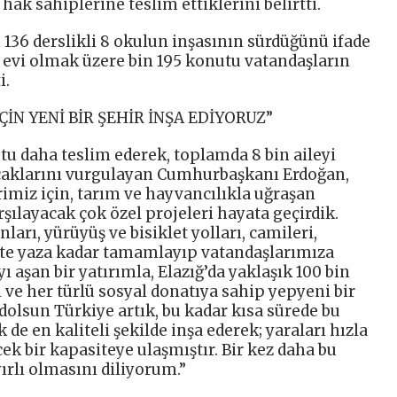
ak sahiplerine teslim ettiklerini belirtti.
36 derslikli 8 okulun inşasının sürdüğünü ifade
y evi olmak üzere bin 195 konutu vatandaşların
i.
İÇİN YENİ BİR ŞEHİR İNŞA EDİYORUZ”
tu daha teslim ederek, toplamda 8 bin aileyi
caklarını vurgulayan Cumhurbaşkanı Erdoğan,
rimiz için, tarım ve hayvancılıkla uğraşan
rşılayacak çok özel projeleri hayata geçirdik.
ları, yürüyüş ve bisiklet yolları, camileri,
likte yaza kadar tamamlayıp vatandaşlarımıza
yı aşan bir yatırımla, Elazığ’da yaklaşık 100 bin
 ve her türlü sosyal donatıya sahip yepyeni bir
dolsun Türkiye artık, bu kadar kısa sürede bu
 de en kaliteli şekilde inşa ederek; yaraları hızla
ek bir kapasiteye ulaşmıştır. Bir kez daha bu
ırlı olmasını diliyorum.”