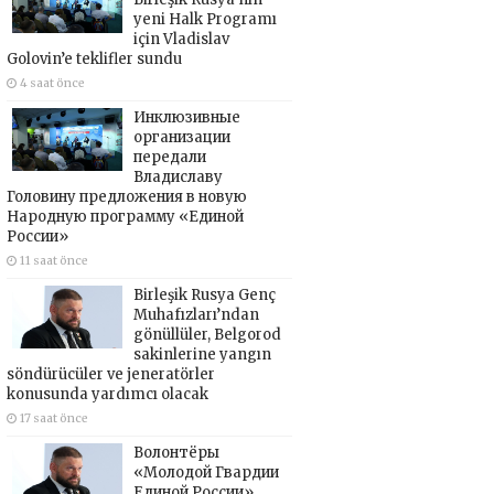
yeni Halk Programı
için Vladislav
Golovin’e teklifler sundu
4 saat önce
Инклюзивные
организации
передали
Владиславу
Головину предложения в новую
Народную программу «Единой
России»
11 saat önce
Birleşik Rusya Genç
Muhafızları’ndan
gönüllüler, Belgorod
sakinlerine yangın
söndürücüler ve jeneratörler
konusunda yardımcı olacak
17 saat önce
Волонтёры
«Молодой Гвардии
Единой России»