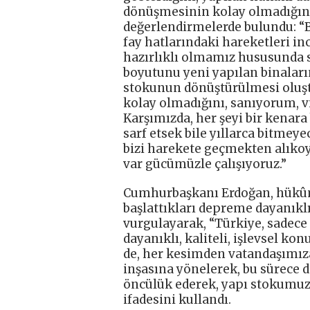
dönüşmesinin kolay olmadığın
değerlendirmelerde bulundu: “B
fay hatlarındaki hareketleri i
hazırlıklı olmamız hususunda sık
boyutunu yeni yapılan binaları
stokunun dönüştürülmesi oluş
kolay olmadığını, sanıyorum, vi
Karşımızda, her şeyi bir kenar
sarf etsek bile yıllarca bitmeye
bizi harekete geçmekten alıkoy
var gücümüzle çalışıyoruz.”
Cumhurbaşkanı Erdoğan, hükûm
başlattıkları depreme dayanıkl
vurgulayarak, “Türkiye, sadece
dayanıklı, kaliteli, işlevsel k
de, her kesimden vatandaşımıza
inşasına yönelerek, bu sürece 
öncülük ederek, yapı stokumuzu
ifadesini kullandı.