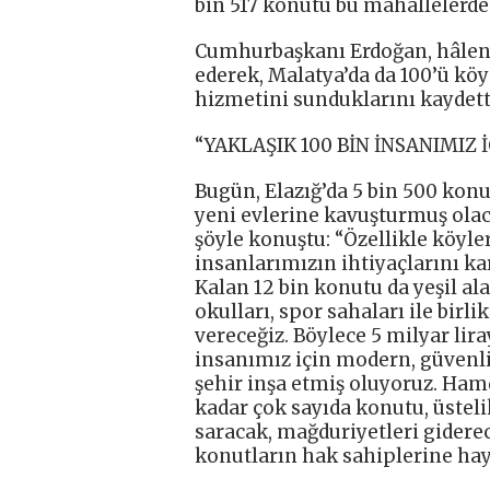
bin 517 konutu bu mahallelerde h
Cumhurbaşkanı Erdoğan, hâlen 1
ederek, Malatya’da da 100’ü kö
hizmetini sunduklarını kaydett
“YAKLAŞIK 100 BİN İNSANIMIZ 
Bugün, Elazığ’da 5 bin 500 konu
yeni evlerine kavuşturmuş ola
şöyle konuştu: “Özellikle köyle
insanlarımızın ihtiyaçlarını ka
Kalan 12 bin konutu da yeşil alan
okulları, spor sahaları ile bir
vereceğiz. Böylece 5 milyar lira
insanımız için modern, güvenli
şehir inşa etmiş oluyoruz. Ham
kadar çok sayıda konutu, üstelik
saracak, mağduriyetleri giderec
konutların hak sahiplerine hay