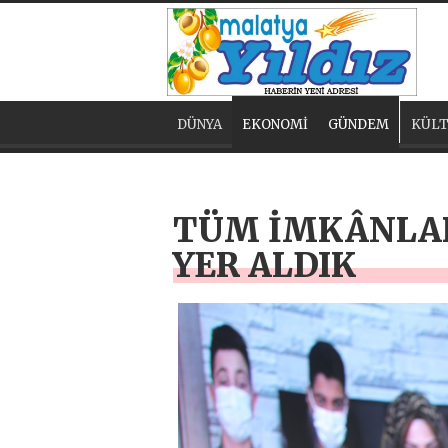
DÜNYA
EKONOMİ
GÜNDEM
KÜLT
TÜM İMKÂNLAR
YER ALDIK