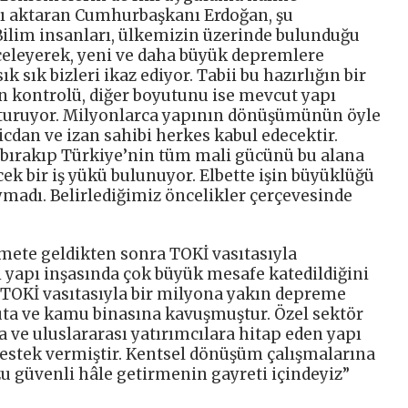
ı aktaran Cumhurbaşkanı Erdoğan, şu
ilim insanları, ülkemizin üzerinde bulunduğu
nceleyerek, yeni ve daha büyük depremlere
 sık bizleri ikaz ediyor. Tabii bu hazırlığın bir
n kontrolü, diğer boyutunu ise mevcut yapı
turuyor. Milyonlarca yapının dönüşümünün öyle
cdan ve izan sahibi herkes kabul edecektir.
a bırakıp Türkiye’nin tüm mali gücünü bu alana
cek bir iş yükü bulunuyor. Elbette işin büyüklüğü
madı. Belirlediğimiz öncelikler çerçevesinde
ete geldikten sonra TOKİ vasıtasıyla
ı yapı inşasında çok büyük mesafe katedildiğini
 TOKİ vasıtasıyla bir milyona yakın depreme
onuta ve kamu binasına kavuşmuştur. Özel sektör
 ve uluslararası yatırımcılara hitap eden yapı
destek vermiştir. Kentsel dönüşüm çalışmalarına
 güvenli hâle getirmenin gayreti içindeyiz”