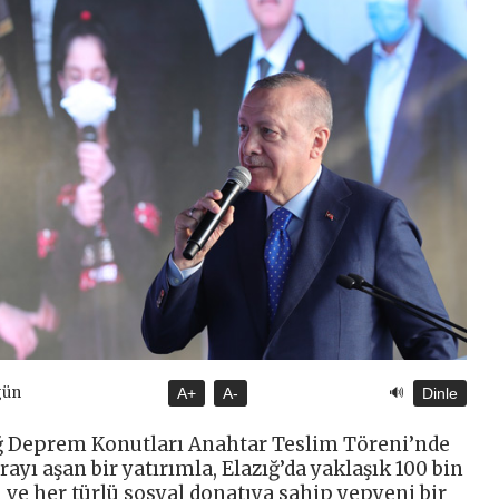
🔊
gün
A+
A-
Dinle
ğ Deprem Konutları Anahtar Teslim Töreni’nde
ayı aşan bir yatırımla, Elazığ’da yaklaşık 100 bin
 ve her türlü sosyal donatıya sahip yepyeni bir