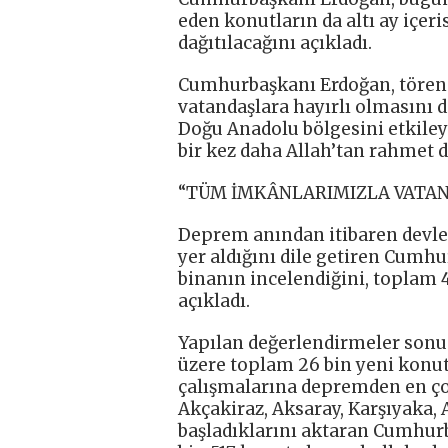
eden konutların da altı ay içe
dağıtılacağını açıkladı.
Cumhurbaşkanı Erdoğan, törend
vatandaşlara hayırlı olmasını d
Doğu Anadolu bölgesini etkile
bir kez daha Allah’tan rahmet di
“TÜM İMKÂNLARIMIZLA VATAN
Deprem anından itibaren devle
yer aldığını dile getiren Cumh
binanın incelendiğini, toplam 4
açıkladı.
Yapılan değerlendirmeler sonun
üzere toplam 26 bin yeni konut
çalışmalarına depremden en ço
Akçakiraz, Aksaray, Karşıyaka
başladıklarını aktaran Cumhur