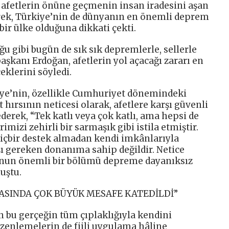
afetlerin önüne geçmenin insan iradesini aşan
erek, Türkiye’nin de dünyanın en önemli deprem
bir ülke olduğuna dikkati çekti.
u gibi bugün de sık sık depremlerle, sellerle
aşkanı Erdoğan, afetlerin yol açacağı zararı en
ceklerini söyledi.
ye’nin, özellikle Cumhuriyet dönemindeki
t hırsının neticesi olarak, afetlere karşı güvenli
ederek, “Tek katlı veya çok katlı, ama hepsi de
imizi zehirli bir sarmaşık gibi istila etmiştir.
içbir destek almadan kendi imkânlarıyla
rşı gereken donanıma sahip değildir. Netice
kunun önemli bir bölümü depreme dayanıksız
uştu.
ŞASINDA ÇOK BÜYÜK MESAFE KATEDİLDİ”
bu gerçeğin tüm çıplaklığıyla kendini
üzenlemelerin de fiili uygulama hâline